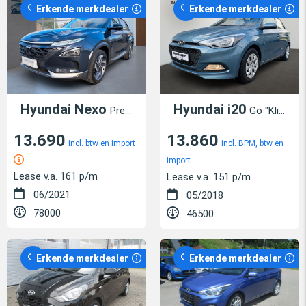
Erkende merkdealer
Erkende merkdealer
Hyundai Nexo
Hyundai i20
Premium 163PS Panoramad. Navi Elektr.Heckkl
Go "Klimaanlage"
13.690
13.860
incl. btw en import
incl. BPM, btw en
import
Lease v.a. 161 p/m
Lease v.a. 151 p/m
06/2021
05/2018
78000
46500
Erkende merkdealer
Erkende merkdealer