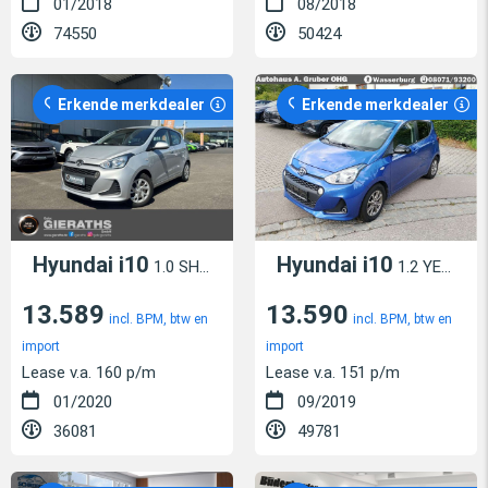
01/2018
08/2018
74550
50424
Erkende merkdealer
Erkende merkdealer
Hyundai i10
Hyundai i10
1.0 SHZ LenkradHZG Klima el.SP Spieg. beheizbar
1.2 YES! Sitz- & Lenkradheizung +Klima + WR
13.589
13.590
incl. BPM, btw en
incl. BPM, btw en
import
import
Lease v.a. 160 p/m
Lease v.a. 151 p/m
01/2020
09/2019
36081
49781