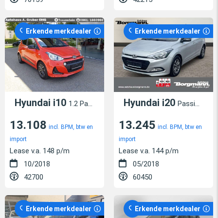
Erkende merkdealer
Erkende merkdealer
Hyundai i10
Hyundai i20
1.2 Passion Sitz- & Lenkradheizung +Klima + WR
Passion 1.2 Bluetooth - Sitzheizung - Lenkradheizu
13.108
13.245
incl. BPM, btw en
incl. BPM, btw en
import
import
Lease v.a. 148 p/m
Lease v.a. 144 p/m
10/2018
05/2018
42700
60450
Erkende merkdealer
Erkende merkdealer