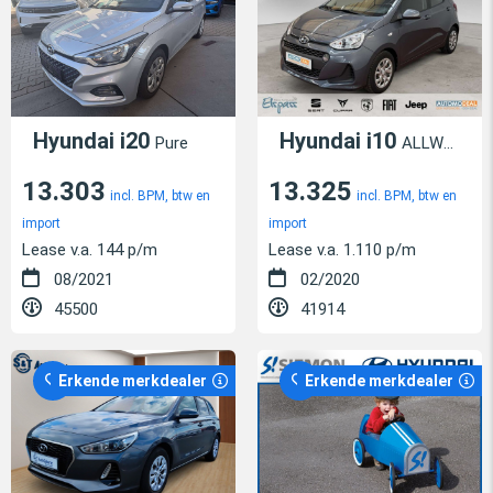
Hyundai i20
Hyundai i10
Pure
ALLWETTER TEMPOMAT APPLE/ANDROID BLUETOOTH KLIMA
13.303
13.325
incl. BPM, btw en
incl. BPM, btw en
import
import
Lease v.a. 144 p/m
Lease v.a. 1.110 p/m
08/2021
02/2020
45500
41914
Erkende merkdealer
Erkende merkdealer