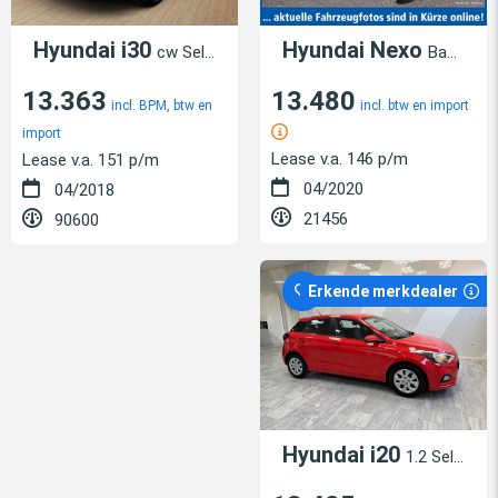
Hyundai i30
Hyundai Nexo
cw Select
Basis Premium Paket Navi RFK SHZ LED Klimaa
13.363
13.480
incl. BPM, btw en
incl. btw en import
import
Lease v.a. 146 p/m
Lease v.a. 151 p/m
04/2020
04/2018
21456
90600
Erkende merkdealer
Hyundai i20
1.2 Select 5-türig 8x bereift Garantie