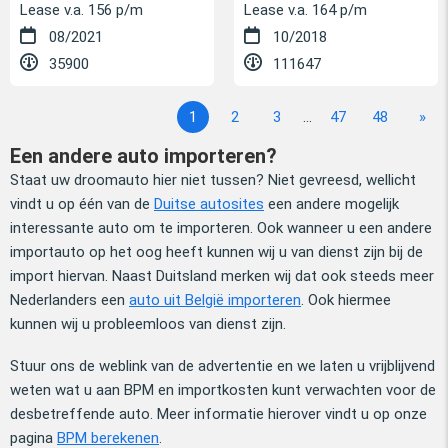
Lease v.a. 156 p/m
Lease v.a. 164 p/m
08/2021
10/2018
35900
111647
1
2
3
...
47
48
»
Een andere auto importeren?
Staat uw droomauto hier niet tussen? Niet gevreesd, wellicht
vindt u op één van de
Duitse autosites
een andere mogelijk
interessante auto om te importeren. Ook wanneer u een andere
importauto op het oog heeft kunnen wij u van dienst zijn bij de
import hiervan. Naast Duitsland merken wij dat ook steeds meer
Nederlanders een
auto uit België importeren
. Ook hiermee
kunnen wij u probleemloos van dienst zijn.
Stuur ons de weblink van de advertentie en we laten u vrijblijvend
weten wat u aan BPM en importkosten kunt verwachten voor de
desbetreffende auto. Meer informatie hierover vindt u op onze
pagina
BPM berekenen
.