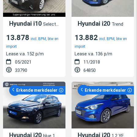
Hyundai i10
Hyundai i20
Select,5-TÜRIG,KLIMA,GARANTIE,BLUETOOTH
Trend
13.878
13.882
incl. BPM, btw en
incl. BPM, btw en
import
import
Lease v.a. 152 p/m
Lease v.a. 136 p/m
05/2021
11/2018
33790
64850
Erkende merkdealer
Erkende merkdealer
Hyundai i20
Hyundai i20
blue 1.0 T-GDI Active Passion
1.2 YES! Klima Sitzheizung Winterreifen