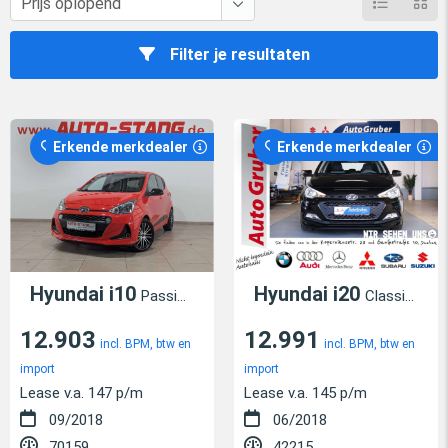
Filter je resultaten
Erkende merkdealer
Erkende merkdealer
Hyundai i10
Hyundai i20
Passion**LENKRADHEIZUNG+BLUETOOTH+8-FACH**
Classic*Klima*Radio*USB*MT*
12.903
12.991
incl. BPM, btw en
incl. BPM, btw en
import
import
Lease v.a. 147 p/m
Lease v.a. 145 p/m
09/2018
06/2018
70159
42215