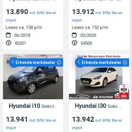
13.890
13.912
incl. BPM, btw en
incl. BPM, btw en
import
import
Lease v.a. 158 p/m
Lease v.a. 152 p/m
06/2018
02/2020
45201
54500
Erkende merkdealer
Erkende merkdealer
Hyundai i10
Hyundai i30
Select Navi Apple CarPlay Android Auto Musik
Soko Navi 1.4 Benz Fahrerprofil DAB Spurhalteass.
13.941
13.942
incl. BPM, btw en
incl. BPM, btw en
import
import