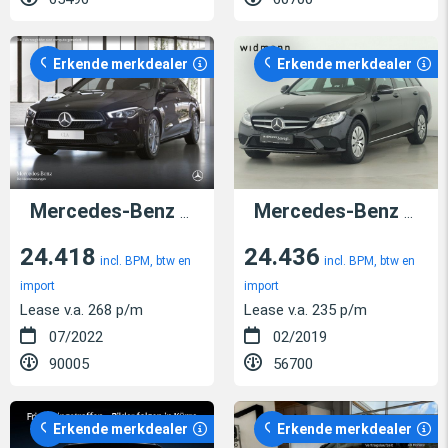
Erkende merkdealer
Erkende merkdealer
Mercedes-Benz CLA 250
e Shooting Brake
Mercedes-Benz C 200
24.418
24.436
incl. BPM, btw en
incl. BPM, btw en
import
import
Lease v.a. 268 p/m
Lease v.a. 235 p/m
07/2022
02/2019
90005
56700
Erkende merkdealer
Erkende merkdealer