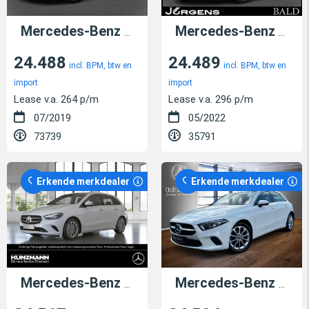
Mercedes-Benz B 200
Mercedes-Benz A 180
24.488
24.489
incl. BPM, btw en
incl. BPM, btw en
import
import
Lease v.a. 264 p/m
Lease v.a. 296 p/m
07/2019
05/2022
73739
35791
Erkende merkdealer
Erkende merkdealer
Mercedes-Benz B 220
4Matic
Mercedes-Benz A 180