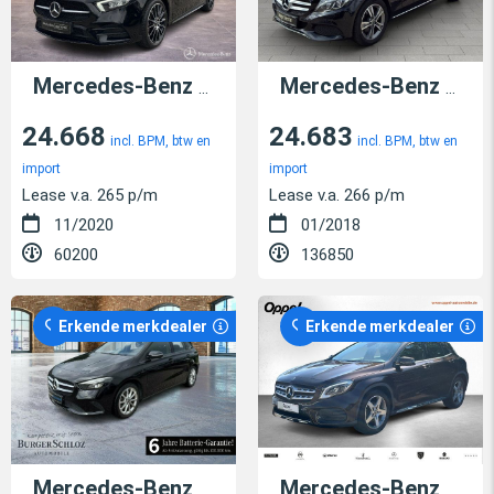
Mercedes-Benz A 250
e
Mercedes-Benz C 220
24.668
24.683
incl. BPM, btw en
incl. BPM, btw en
import
import
Lease v.a. 265 p/m
Lease v.a. 266 p/m
11/2020
01/2018
60200
136850
Erkende merkdealer
Erkende merkdealer
Mercedes-Benz B 250
e
Mercedes-Benz GLA 180