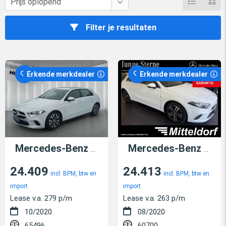
Filter je resultaten
Erkende merkdealer
Erkende merkdealer
Mercedes-Benz A 200
d Aut. | RFK | SHZ | PDC | Navi |
Mercedes-Benz A 200
24.409
24.413
incl. BPM, btw en
incl. BPM, btw en
import
import
Lease v.a. 279 p/m
Lease v.a. 263 p/m
10/2020
08/2020
65496
60700