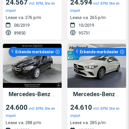
24.567
24.594
incl. BPM, btw en
incl. BPM, btw en
import
import
Lease v.a. 276 p/m
Lease v.a. 265 p/m
08/2019
10/2019
89850
95731
Erkende merkdealer
Erkende merkdealer
Mercedes-Benz B 250
e
Mercedes-Benz CLA 250
24.600
24.610
incl. BPM, btw en
incl. BPM, btw en
import
import
Lease v.a. 288 p/m
Lease v.a. 285 p/m