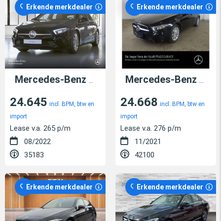
Erkende merkdealer
Erkende merkdealer
Mercedes-Benz A 160
Mercedes-Benz A 250
24.645
24.668
incl. BPM, btw en
incl. BPM, btw en
import
import
Lease v.a. 265 p/m
Lease v.a. 276 p/m
08/2022
11/2021
35183
42100
Erkende merkdealer
Erkende merkdealer