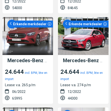
12/2022
12/2022
54000
84645
Erkende merkdealer
Erkende merkdealer
Mercedes-Benz B 200
Mercedes-Benz A 160
24.644
24.644
incl. BPM, btw en
incl. BPM, btw en
import
import
Lease v.a. 265 p/m
Lease v.a. 274 p/m
06/2022
12/2022
65995
44300