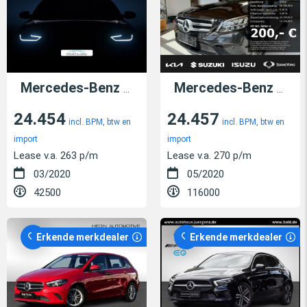
Mercedes-Benz A 180
Mercedes-Benz C 180
24.454
24.457
incl. BPM, btw en
incl. BPM, btw en
import
import
Lease v.a. 263 p/m
Lease v.a. 270 p/m
03/2020
05/2020
42500
116000
Erkende merkdealer
Erkende merkdealer