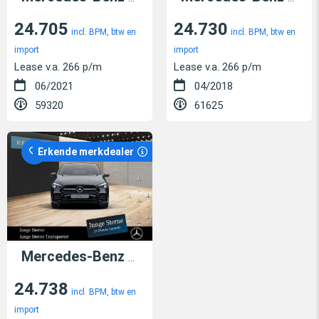
24.705
24.730
incl. BPM, btw en
incl. BPM, btw en
import
import
Lease v.a. 266 p/m
Lease v.a. 266 p/m
06/2021
04/2018
59320
61625
Erkende merkdealer
Mercedes-Benz B 250
e
24.738
incl. BPM, btw en
import