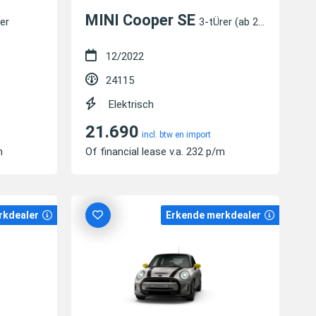
MINI Cooper SE
er
3-tÜrer (ab 2020)
12/2022
24115
Elektrisch
21.690
incl. btw en import
m
Of financial lease v.a. 232 p/m
rkdealer
Erkende merkdealer