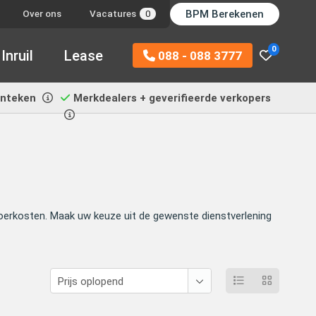
BPM Berekenen
Over ons
Vacatures
0
0
Inruil
Lease
088 - 088 3777
enteken
Merkdealers + geverifieerde verkopers
nvoerkosten. Maak uw keuze uit de gewenste dienstverlening