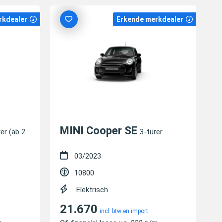
rkdealer
Erkende merkdealer
MINI Cooper SE
r (ab 2020)
3-türer
03/2023
10800
Elektrisch
21.670
incl. btw en import