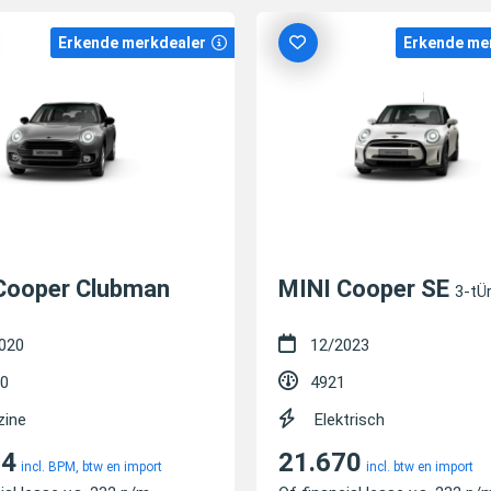
Erkende merkdealer
Erkende me
Cooper Clubman
MINI Cooper SE
3-tÜre
020
12/2023
0
4921
zine
Elektrisch
64
21.670
incl. BPM, btw en import
incl. btw en import