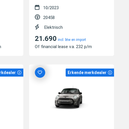
10/2023
20458
Elektrisch
21.690
incl. btw en import
m
Of financial lease v.a. 232 p/m
rkdealer
Erkende merkdealer