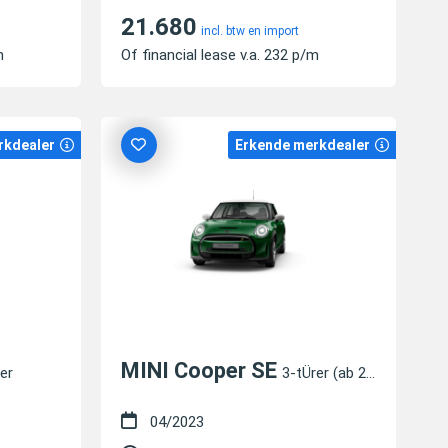
21.680
incl. btw en import
m
Of financial lease v.a. 232 p/m
rkdealer
Erkende merkdealer
MINI Cooper SE
er
3-tÜrer (ab 2020)
04/2023