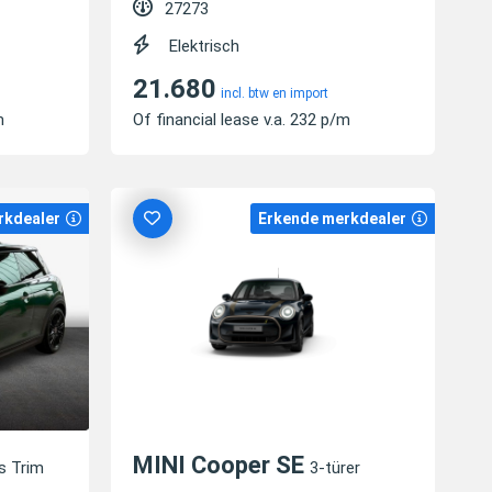
27273
Elektrisch
21.680
incl. btw en import
m
Of financial lease v.a. 232 p/m
rkdealer
Erkende merkdealer
MINI Cooper SE
s Trim
3-türer