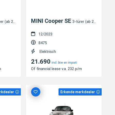
MINI Cooper SE
r (ab 2020)
3-türer (ab 2020)
12/2023
8475
Elektrisch
21.690
incl. btw en import
m
Of financial lease v.a. 232 p/m
rkdealer
Erkende merkdealer