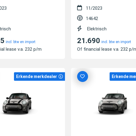
023
11/2023
14642
trisch
Elektrisch
85
21.690
incl. btw en import
incl. btw en import
ial lease v.a. 232 p/m
Of financial lease v.a. 232 p/
Erkende merkdealer
Erkende me