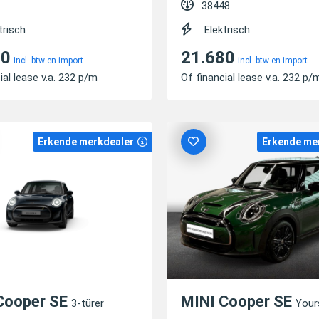
38448
trisch
Elektrisch
80
21.680
incl. btw en import
incl. btw en import
ial lease v.a. 232 p/m
Of financial lease v.a. 232 p/
Erkende merkdealer
Erkende me
Cooper SE
MINI Cooper SE
3-türer
Your