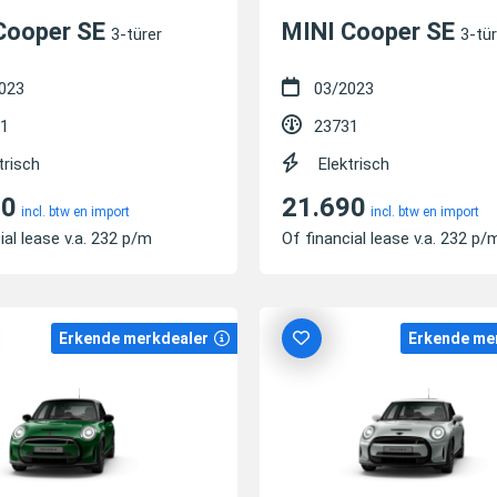
Cooper SE
MINI Cooper SE
3-türer
3-tür
023
03/2023
1
23731
trisch
Elektrisch
90
21.690
incl. btw en import
incl. btw en import
ial lease v.a. 232 p/m
Of financial lease v.a. 232 p/
Erkende merkdealer
Erkende me