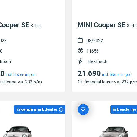
Cooper SE
MINI Cooper SE
3-trg.
3-tÜre
023
08/2022
0
11656
trisch
Elektrisch
90
21.690
incl. btw en import
incl. btw en import
ial lease v.a. 232 p/m
Of financial lease v.a. 232 p/
Erkende merkdealer
Erkende me