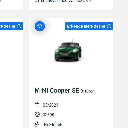
m
Of financial lease v.a. 232 p/m
rkdealer
Erkende merkdealer
MINI Cooper SE
3-türer
03/2023
33690
Elektrisch