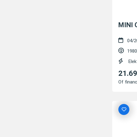
MINI 
04/2
1980
Elek
21.6
Of financ