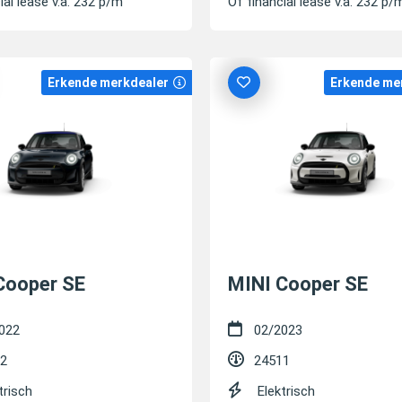
ial lease v.a. 232 p/m
Of financial lease v.a. 232 p/
Erkende merkdealer
Erkende me
Cooper SE
MINI Cooper SE
022
02/2023
2
24511
trisch
Elektrisch