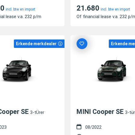
70
21.680
incl. btw en import
incl. btw en import
ial lease v.a. 232 p/m
Of financial lease v.a. 232 p/
Erkende merkdealer
Erkende me
Cooper SE
MINI Cooper SE
3-tÜrer
3-tür
023
08/2022