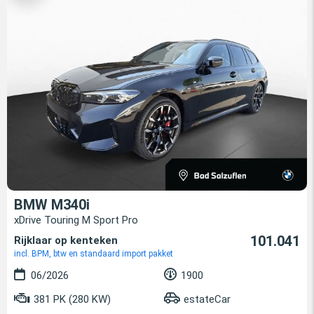
BMW M340i
xDrive Touring M Sport Pro
101.041
Rijklaar op kenteken
incl. BPM, btw en standaard import pakket
06/2026
1900
381 PK (280 KW)
estateCar