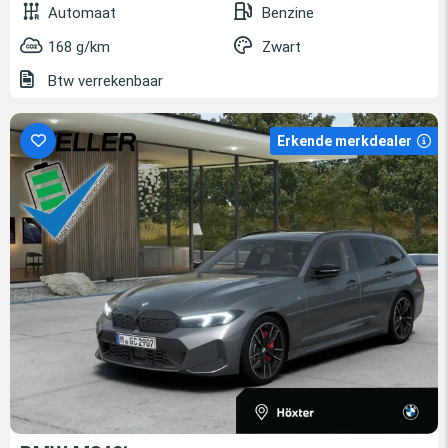
Automaat
Benzine
168 g/km
Zwart
Btw verrekenbaar
Erkende merkdealer