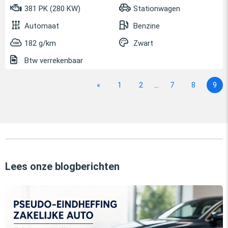
381 PK (280 KW)
Stationwagen
Automaat
Benzine
182 g/km
Zwart
Btw verrekenbaar
«
1
2
...
7
8
9
Lees onze blogberichten