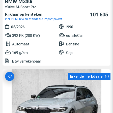
BMW M340i
xDrive M-Sport Pro
101.605
Rijklaar op kenteken
incl. BPM, btw en standaard import pakket
05/2026
1990
392 PK (288 KW)
estateCar
Automaat
Benzine
169 g/km
Grijs
Btw verrekenbaar
Erkende merkdealer