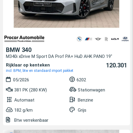
BMW 340
M340i xDrive M Sport DA Prof PA+ HuD AHK PANO 19"
120.301
Rijklaar op kenteken
incl. BPM, btw en standaard import pakket
05/2026
6202
381 PK (280 KW)
Stationwagen
Automaat
Benzine
182 g/km
Grijs
Btw verrekenbaar