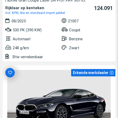
i xDrive Gran Coupé Laser DA Prof PA+ Softcl.
124.091
Rijklaar op kenteken
incl. BPM, btw en standaard import pakket
08/2025
21007
530 PK (390 KW)
Coupé
Automaat
Benzine
248 g/km
Zwart
Btw verrekenbaar
Erkende merkdealer