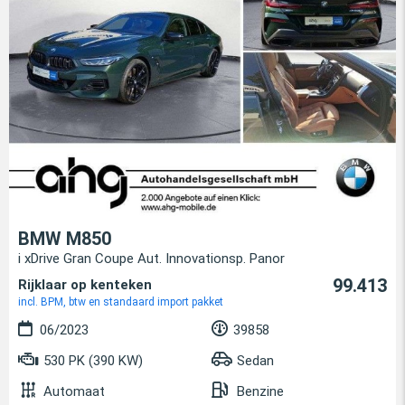
BMW M850
i xDrive Gran Coupe Aut. Innovationsp. Panor
99.413
Rijklaar op kenteken
incl. BPM, btw en standaard import pakket
06/2023
39858
530 PK (390 KW)
Sedan
Automaat
Benzine