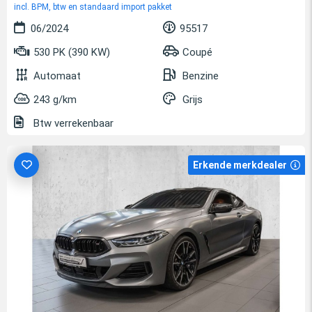
incl. BPM, btw en standaard import pakket
06/2024
95517
530 PK (390 KW)
Coupé
Automaat
Benzine
243 g/km
Grijs
Btw verrekenbaar
Erkende merkdealer