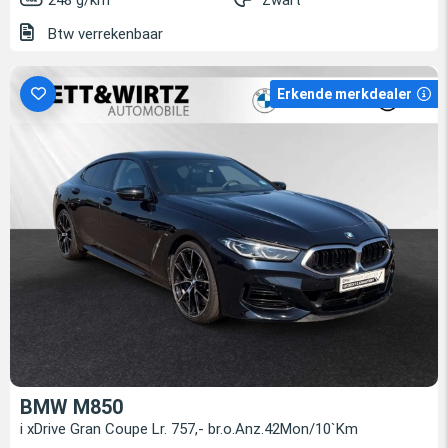
248 g/km
Zwart
Btw verrekenbaar
Erkende merkdealer
BMW M850
i xDrive Gran Coupe Lr. 757,- br.o.Anz.42Mon/10`Km