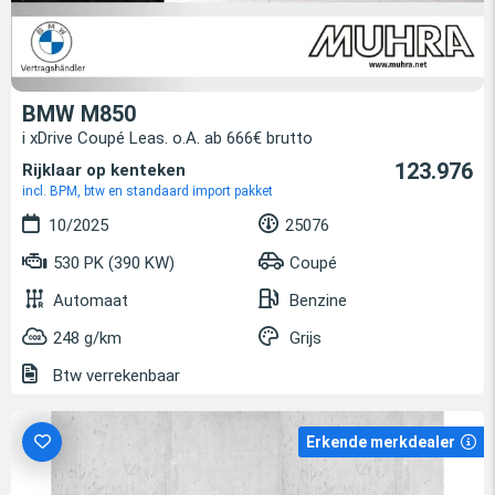
BMW M850
i xDrive Coupé Leas. o.A. ab 666€ brutto
123.976
Rijklaar op kenteken
incl. BPM, btw en standaard import pakket
10/2025
25076
530 PK (390 KW)
Coupé
Automaat
Benzine
248 g/km
Grijs
Btw verrekenbaar
Erkende merkdealer