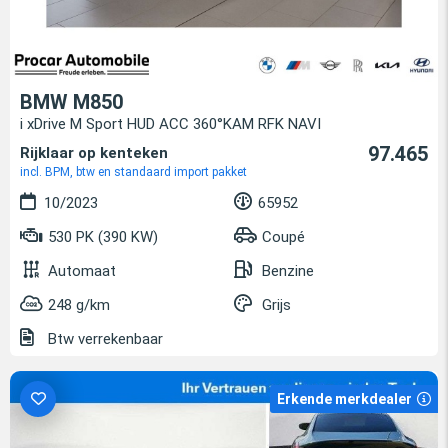
BMW M850
i xDrive M Sport HUD ACC 360°KAM RFK NAVI
97.465
Rijklaar op kenteken
incl. BPM, btw en standaard import pakket
10/2023
65952
530 PK (390 KW)
Coupé
Automaat
Benzine
248 g/km
Grijs
Btw verrekenbaar
Erkende merkdealer