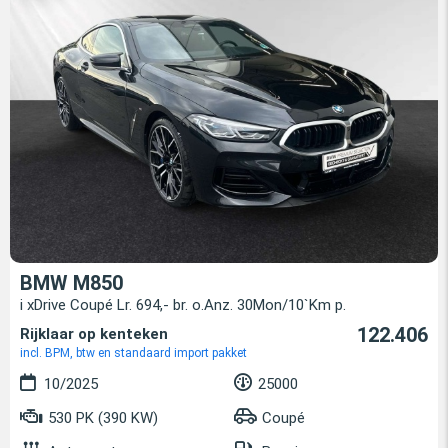
BMW M850
i xDrive Coupé Lr. 694,- br. o.Anz. 30Mon/10`Km p.
122.406
Rijklaar op kenteken
incl. BPM, btw en standaard import pakket
10/2025
25000
530 PK (390 KW)
Coupé