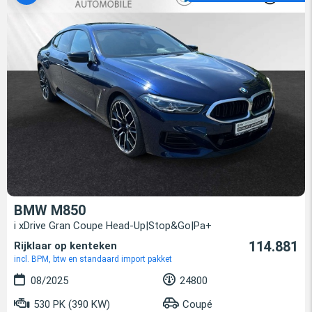
BMW M850
i xDrive Gran Coupe Head-Up|Stop&Go|Pa+
114.881
Rijklaar op kenteken
incl. BPM, btw en standaard import pakket
08/2025
24800
530 PK (390 KW)
Coupé