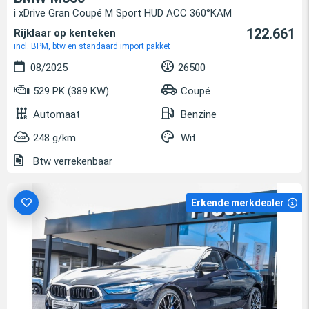
i xDrive Gran Coupé M Sport HUD ACC 360°KAM
122.661
Rijklaar op kenteken
incl. BPM, btw en standaard import pakket
08/2025
26500
529 PK (389 KW)
Coupé
Automaat
Benzine
248 g/km
Wit
Btw verrekenbaar
Erkende merkdealer