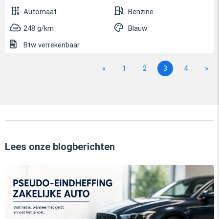
Automaat
Benzine
248 g/km
Blauw
Btw verrekenbaar
«
1
2
3
4
»
Lees onze blogberichten