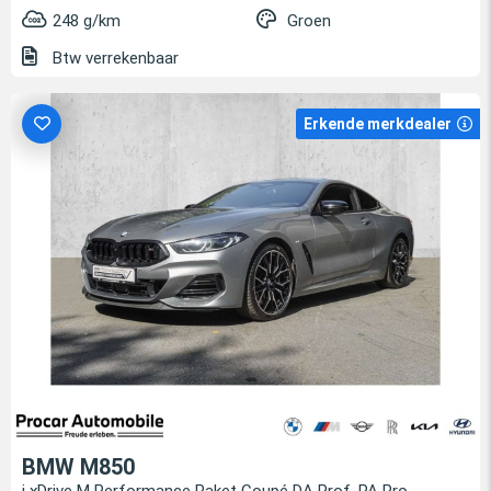
248 g/km
Groen
Btw verrekenbaar
Erkende merkdealer
BMW M850
i xDrive M Performance Paket Coupé DA Prof, PA Pro