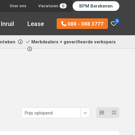
BPM Berekenen
Over ons
Vacatures
0
0
Inruil
Lease
088 - 088 3777
enteken
Merkdealers + geverifieerde verkopers