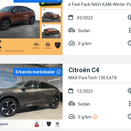
ë Feel Pack NAVI KAM Winter-Pa
05/2022
Sedan
0 g/km
Citroën C4
Erkende merkdealer
MAX PureTech 130 EAT8
12/2023
Sedan
0 g/km