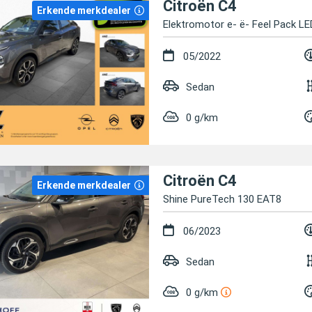
Citroën C4
Erkende merkdealer
Elektromotor e- ë- Feel Pack 
05/2022
Sedan
0 g/km
Citroën C4
Erkende merkdealer
Shine PureTech 130 EAT8
06/2023
Sedan
0 g/km