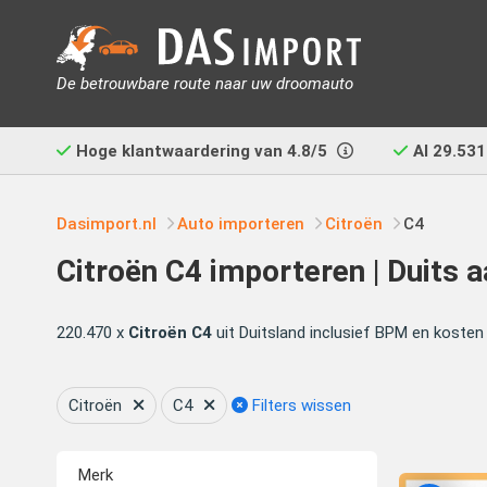
De betrouwbare route naar uw droomauto
Hoge klantwaardering van
4.8/5
Al
29.531
Dasimport.nl
Auto importeren
Citroën
C4
Citroën C4 importeren | Duits 
220.470 x
Citroën C4
uit Duitsland inclusief BPM en kosten
Citroën
C4
Filters wissen
Merk