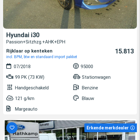
Hyundai i30
Passion+Sitzhzg.+AHK+EPH
15.813
Rijklaar op kenteken
incl. BPM, btw en standaard import pakket
07/2018
95000
99 PK (73 KW)
Stationwagen
Handgeschakeld
Benzine
121 g/km
Blauw
Margeauto
Erkende merkdealer