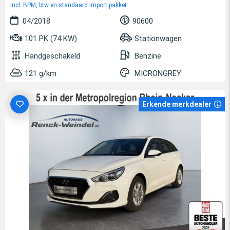
incl. BPM, btw en standaard import pakket
04/2018
90600
101 PK (74 KW)
Stationwagen
Handgeschakeld
Benzine
121 g/km
MICRONGREY
Erkende merkdealer