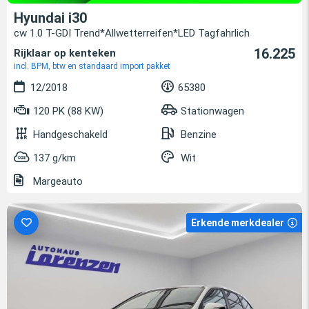
Hyundai i30
cw 1.0 T-GDI Trend*Allwetterreifen*LED Tagfahrlich
16.225
Rijklaar op kenteken
incl. BPM, btw en standaard import pakket
12/2018
65380
120 PK (88 KW)
Stationwagen
Handgeschakeld
Benzine
137 g/km
Wit
Margeauto
Erkende merkdealer