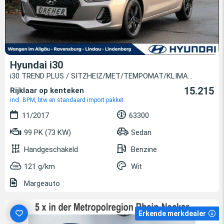
Hyundai i30
i30 TREND PLUS / SITZHEIZ/MET/TEMPOMAT/KLIMA...
15.215
Rijklaar op kenteken
incl. BPM, btw en standaard import pakket
11/2017
63300
99 PK (73 KW)
Sedan
Handgeschakeld
Benzine
121 g/km
Wit
Margeauto
Erkende merkdealer