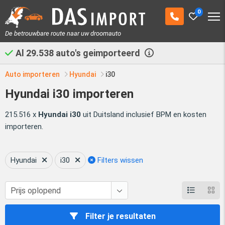
0
De betrouwbare route naar uw droomauto
Al
29.538
auto's geimporteerd
Auto importeren
Hyundai
i30
Hyundai i30 importeren
215.516 x
Hyundai i30
uit Duitsland inclusief BPM en kosten
importeren.
Hyundai
i30
Filters wissen
Filter je resultaten