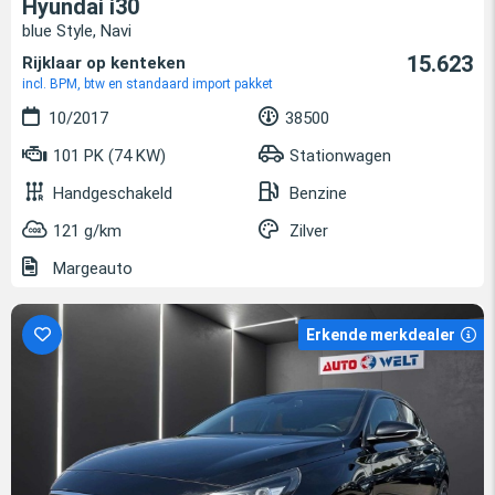
Hyundai i30
blue Style, Navi
15.623
Rijklaar op kenteken
incl. BPM, btw en standaard import pakket
10/2017
38500
101 PK (74 KW)
Stationwagen
Handgeschakeld
Benzine
121 g/km
Zilver
Margeauto
Erkende merkdealer