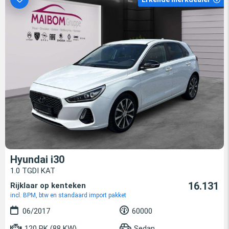
Hyundai i30
1.0 TGDI KAT
16.131
Rijklaar op kenteken
incl. BPM, btw en standaard import pakket
06/2017
60000
120 PK (88 KW)
Sedan