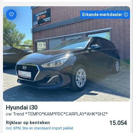
Erkende merkdealer
Hyundai i30
cw Trend *TEMPO*KAM*PDC*CARPLAY*AHK*SHZ*
15.054
Rijklaar op kenteken
incl. BPM, btw en standaard import pakket