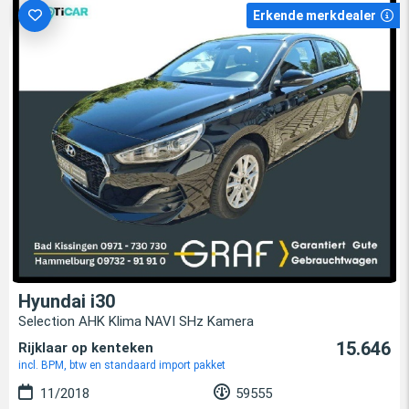
Erkende merkdealer
Hyundai i30
Selection AHK Klima NAVI SHz Kamera
15.646
Rijklaar op kenteken
incl. BPM, btw en standaard import pakket
11/2018
59555