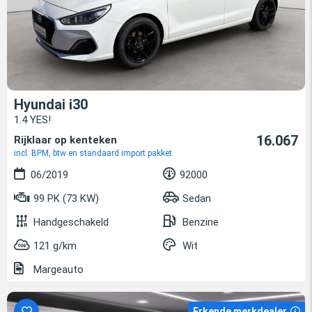
Hyundai i30
1.4 YES!
16.067
Rijklaar op kenteken
incl. BPM, btw en standaard import pakket
06/2019
92000
99 PK (73 KW)
Sedan
Handgeschakeld
Benzine
121 g/km
Wit
Margeauto
Erkende merkdealer