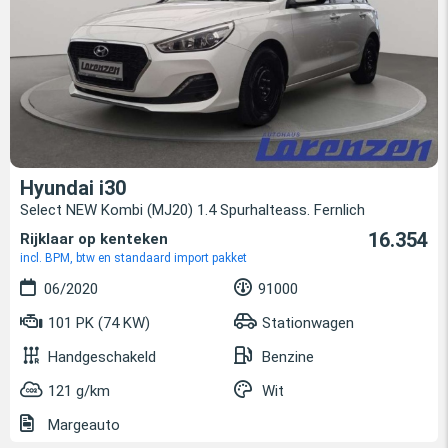
Hyundai i30
Select NEW Kombi (MJ20) 1.4 Spurhalteass. Fernlich
16.354
Rijklaar op kenteken
incl. BPM, btw en standaard import pakket
06/2020
91000
101 PK (74 KW)
Stationwagen
Handgeschakeld
Benzine
121 g/km
Wit
Margeauto