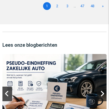
1
2
3
...
47
48
»
Lees onze blogberichten