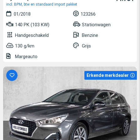
incl. BPM, btw en standaard import pakket
01/2018
123266
140 PK (103 KW)
Stationwagen
Handgeschakeld
Benzine
130 g/km
Grijs
Margeauto
Erkende merkdealer