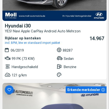
Hyundai i30
YES! Navi Apple CarPlay Android Auto Mehrzon
14.967
Rijklaar op kenteken
incl. BPM, btw en standaard import pakket
06/2019
88287
99 PK (73 KW)
Sedan
Handgeschakeld
Benzine
121 g/km
Erkende merkdealer