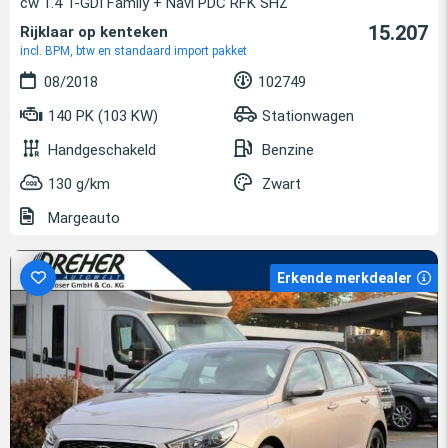
cw 1.4 T-GDI Family + Navi PDC RFK SHZ
15.207
Rijklaar op kenteken
incl. BPM, btw en standaard import pakket
08/2018
102749
140 PK (103 KW)
Stationwagen
Handgeschakeld
Benzine
130 g/km
Zwart
Margeauto
Erkende merkdealer