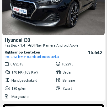
Hyundai i30
Fastback 1.4 T-GDI Navi Kamera Android Apple
15.642
Rijklaar op kenteken
incl. BPM, btw en standaard import pakket
04/2018
102295
140 PK (103 KW)
Sedan
Handgeschakeld
Benzine
130 g/km
Zwart
Margeauto