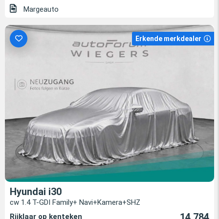
Margeauto
Erkende merkdealer
Hyundai i30
cw 1.4 T-GDI Family+ Navi+Kamera+SHZ
14.784
Rijklaar op kenteken