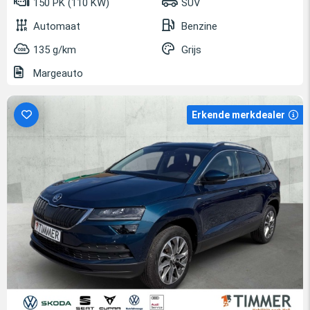
150 PK (110 KW)
SUV
Automaat
Benzine
135 g/km
Grijs
Margeauto
Erkende merkdealer