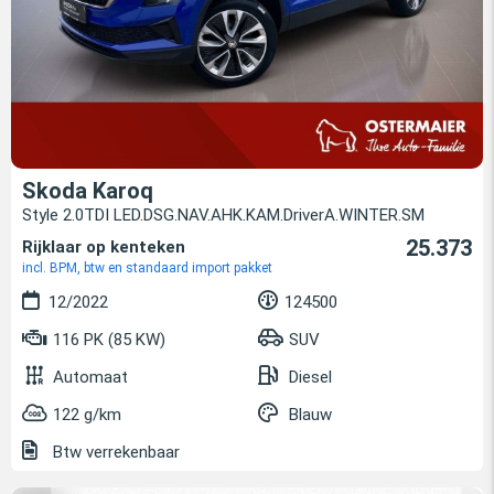
Skoda Karoq
Style 2.0TDI LED.DSG.NAV.AHK.KAM.DriverA.WINTER.SM
25.373
Rijklaar op kenteken
incl. BPM, btw en standaard import pakket
12/2022
124500
116 PK (85 KW)
SUV
Automaat
Diesel
122 g/km
Blauw
Btw verrekenbaar