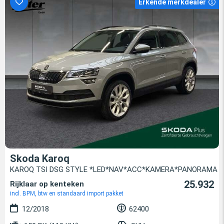
Erkende merkdealer
Skoda Karoq
KAROQ TSI DSG STYLE *LED*NAV*ACC*KAMERA*PANORAMA
25.932
Rijklaar op kenteken
incl. BPM, btw en standaard import pakket
12/2018
62400