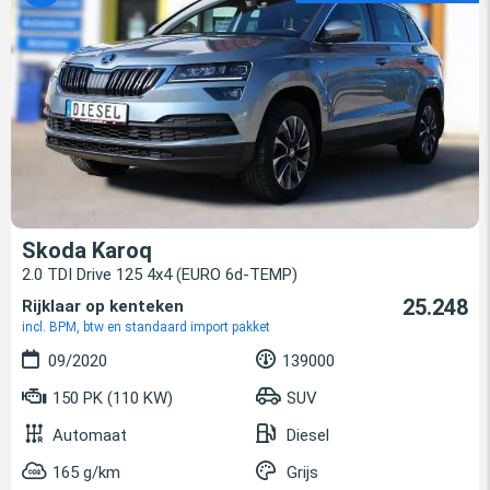
Skoda Karoq
2.0 TDI Drive 125 4x4 (EURO 6d-TEMP)
25.248
Rijklaar op kenteken
incl. BPM, btw en standaard import pakket
09/2020
139000
150 PK (110 KW)
SUV
Automaat
Diesel
165 g/km
Grijs