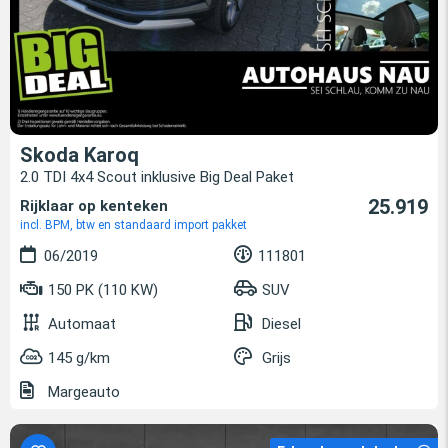
Skoda Karoq
2.0 TDI 4x4 Scout inklusive Big Deal Paket
25.919
Rijklaar op kenteken
incl. BPM, btw en standaard import pakket
06/2019
111801
150 PK (110 KW)
SUV
Automaat
Diesel
145 g/km
Grijs
Margeauto