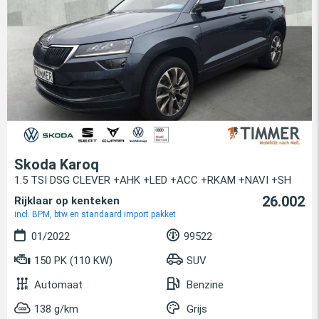
Skoda Karoq
1.5 TSI DSG CLEVER +AHK +LED +ACC +RKAM +NAVI +SH
26.002
Rijklaar op kenteken
incl. BPM, btw en standaard import pakket
01/2022
99522
150 PK (110 KW)
SUV
Automaat
Benzine
138 g/km
Grijs