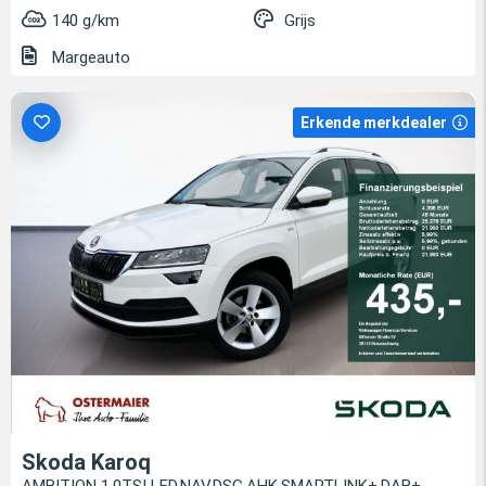
140 g/km
Grijs
Margeauto
Erkende merkdealer
Skoda Karoq
AMBITION 1.0TSI LED.NAV.DSG.AHK.SMARTLINK+.DAB+