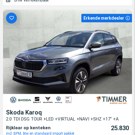
Btw verrekenbaar
Erkende merkdealer
Skoda Karoq
2.0 TDI DSG TOUR +LED +VIRTUAL +NAVI +SHZ +17" +A
25.830
Rijklaar op kenteken
incl. BPM, btw en standaard import pakket