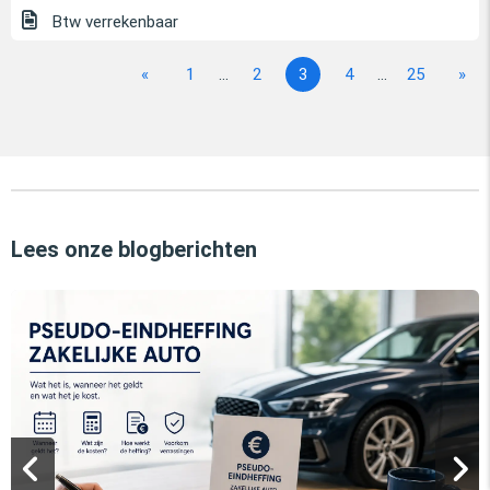
Btw verrekenbaar
«
1
...
2
3
4
...
25
»
Lees onze blogberichten