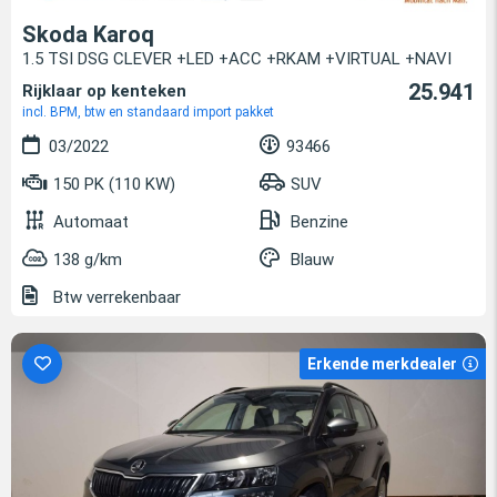
Skoda Karoq
1.5 TSI DSG CLEVER +LED +ACC +RKAM +VIRTUAL +NAVI
25.941
Rijklaar op kenteken
incl. BPM, btw en standaard import pakket
03/2022
93466
150 PK (110 KW)
SUV
Automaat
Benzine
138 g/km
Blauw
Btw verrekenbaar
Erkende merkdealer