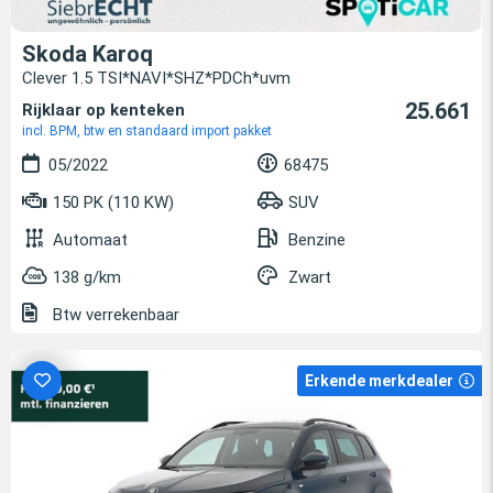
Skoda Karoq
Clever 1.5 TSI*NAVI*SHZ*PDCh*uvm
25.661
Rijklaar op kenteken
incl. BPM, btw en standaard import pakket
05/2022
68475
150 PK (110 KW)
SUV
Automaat
Benzine
138 g/km
Zwart
Btw verrekenbaar
Erkende merkdealer