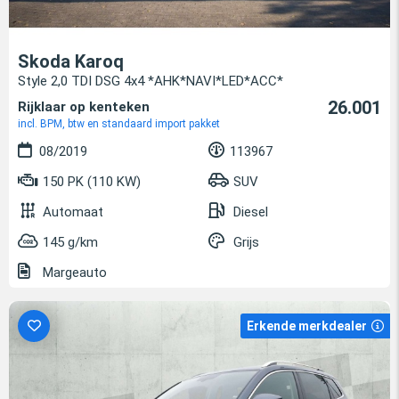
Skoda Karoq
Style 2,0 TDI DSG 4x4 *AHK*NAVI*LED*ACC*
26.001
Rijklaar op kenteken
incl. BPM, btw en standaard import pakket
08/2019
113967
150 PK (110 KW)
SUV
Automaat
Diesel
145 g/km
Grijs
Margeauto
Erkende merkdealer