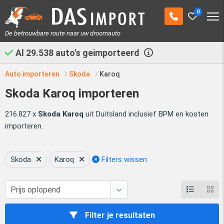
0
De betrouwbare route naar uw droomauto
Al
29.538
auto's geimporteerd
Auto importeren
Skoda
Karoq
Skoda Karoq importeren
216.827 x
Skoda Karoq
uit Duitsland inclusief BPM en kosten
importeren.
Skoda
Karoq
Filters wissen
Filter je resultaten