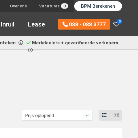
BPM Berekenen
Over ons
Vacatures
0
0
Inruil
Lease
088 - 088 3777
enteken
Merkdealers + geverifieerde verkopers