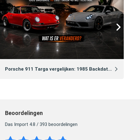
Ga
Porsche 911 Targa vergelijken: 1985 Backdate vs 2021 Heritage Edition
Beoordelingen
Das Import 4.8 / 393 beoordelingen