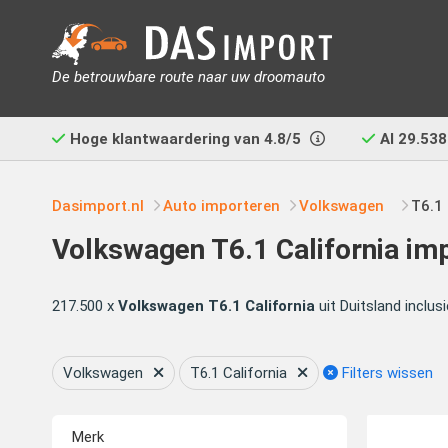
De betrouwbare route naar uw droomauto
Hoge klantwaardering van
4.8/5
Al
29.538
Dasimport.nl
Auto importeren
Volkswagen
T6.1 
Volkswagen T6.1 California im
217.500 x
Volkswagen T6.1 California
uit Duitsland inclu
Volkswagen
T6.1 California
Filters wissen
Merk