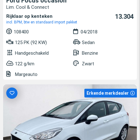
Ford Focus occasion
Lim. Cool & Connect
13.304
Rijklaar op kenteken
incl. BPM, btw en standaard import pakket
108400
04/2018
125 PK (92 KW)
Sedan
Handgeschakeld
Benzine
122 g/km
Zwart
Margeauto
Erkende merkdealer