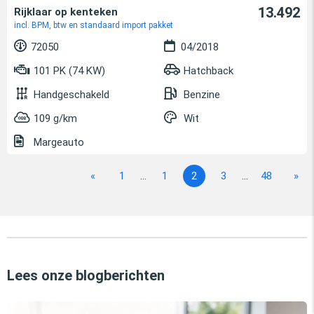
13.492
Rijklaar op kenteken
incl. BPM, btw en standaard import pakket
72050
04/2018
101 PK (74 KW)
Hatchback
Handgeschakeld
Benzine
109 g/km
Wit
Margeauto
«
1
...
1
2
3
...
48
»
Lees onze blogberichten