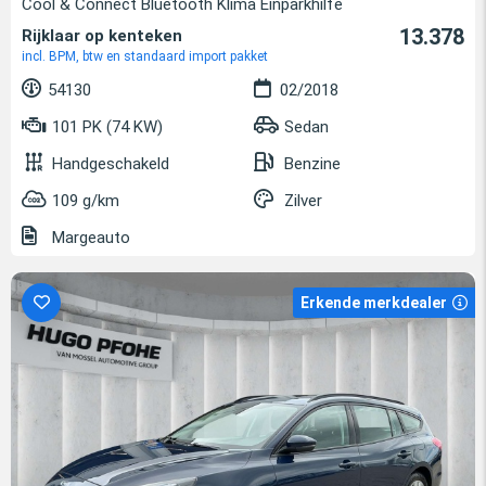
Cool & Connect Bluetooth Klima Einparkhilfe
13.378
Rijklaar op kenteken
incl. BPM, btw en standaard import pakket
54130
02/2018
101 PK (74 KW)
Sedan
Handgeschakeld
Benzine
109 g/km
Zilver
Margeauto
Erkende merkdealer