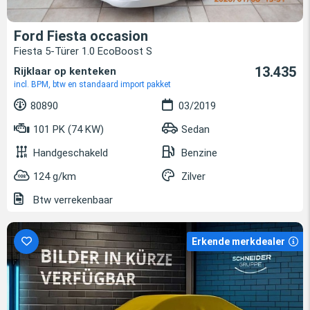
Ford Fiesta occasion
Fiesta 5-Türer 1.0 EcoBoost S
13.435
Rijklaar op kenteken
incl. BPM, btw en standaard import pakket
80890
03/2019
101 PK (74 KW)
Sedan
Handgeschakeld
Benzine
124 g/km
Zilver
Btw verrekenbaar
Erkende merkdealer