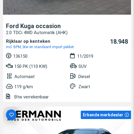
Ford Kuga occasion
2.0 TDCi 4WD Automatik (AHK)
18.948
Rijklaar op kenteken
incl. BPM, btw en standaard import pakket
136150
11/2019
150 PK (110 KW)
SUV
Automaat
Diesel
119 g/km
Zwart
Btw verrekenbaar
Erkende merkdealer