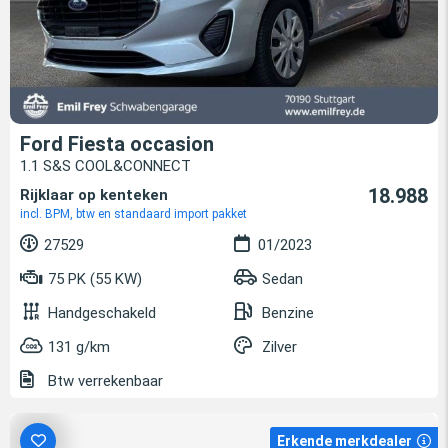
Ford Fiesta occasion
1.1 S&S COOL&CONNECT
18.988
Rijklaar op kenteken
incl. BPM, btw en standaard import pakket
27529
01/2023
75 PK (55 KW)
Sedan
Handgeschakeld
Benzine
131 g/km
Zilver
Btw verrekenbaar
Erkende merkdealer