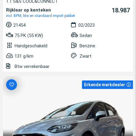
1.1 S&S COOL&CONNECT
18.987
Rijklaar op kenteken
incl. BPM, btw en standaard import pakket
21454
02/2023
75 PK (55 KW)
Sedan
Handgeschakeld
Benzine
131 g/km
Zwart
Btw verrekenbaar
Erkende merkdealer