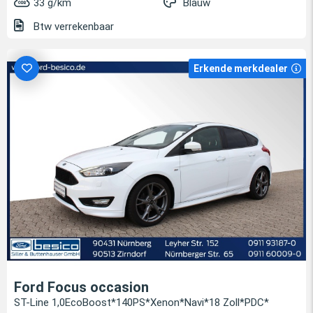
33 g/km
Blauw
Btw verrekenbaar
Erkende merkdealer
Ford Focus occasion
ST-Line 1,0EcoBoost*140PS*Xenon*Navi*18 Zoll*PDC*