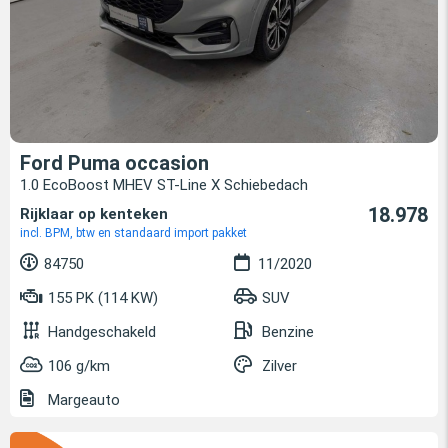
Ford Puma occasion
1.0 EcoBoost MHEV ST-Line X Schiebedach
18.978
Rijklaar op kenteken
incl. BPM, btw en standaard import pakket
84750
11/2020
155 PK (114 KW)
SUV
Handgeschakeld
Benzine
106 g/km
Zilver
Margeauto