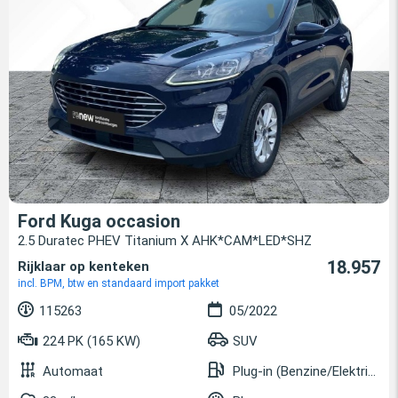
Ford Kuga occasion
2.5 Duratec PHEV Titanium X AHK*CAM*LED*SHZ
18.957
Rijklaar op kenteken
incl. BPM, btw en standaard import pakket
115263
05/2022
224 PK (165 KW)
SUV
Automaat
Plug-in (Benzine/Elektrisch)