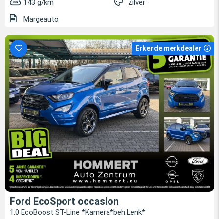
143 g/km
Zilver
Margeauto
Erkende merkdealer
Ford EcoSport occasion
1.0 EcoBoost ST-Line *Kamera*beh.Lenk*