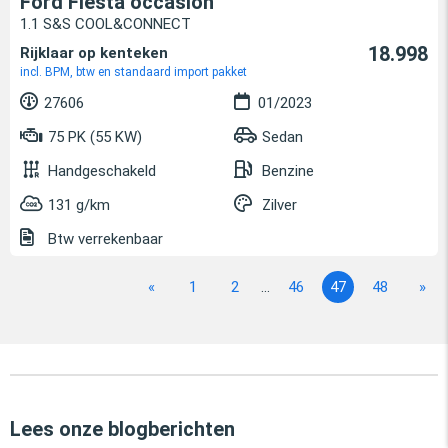
Ford Fiesta occasion
1.1 S&S COOL&CONNECT
18.998
Rijklaar op kenteken
incl. BPM, btw en standaard import pakket
27606
01/2023
75 PK (55 KW)
Sedan
Handgeschakeld
Benzine
131 g/km
Zilver
Btw verrekenbaar
«
1
2
...
46
47
48
»
Lees onze blogberichten