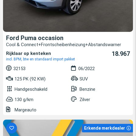
Ford Puma occasion
Cool & Connect+Frontscheibenheizung+Abstandswarner
18.967
Rijklaar op kenteken
incl. BPM, btw en standaard import pakket
32153
06/2022
125 PK (92 KW)
SUV
Handgeschakeld
Benzine
130 g/km
Zilver
Margeauto
Erkende merkdealer