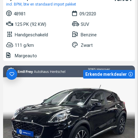
incl. BPM, btw en standaard import pakket
48981
09/2020
125 PK (92 KW)
SUV
Handgeschakeld
Benzine
111 g/km
Zwart
Margeauto
Erkende merkdealer