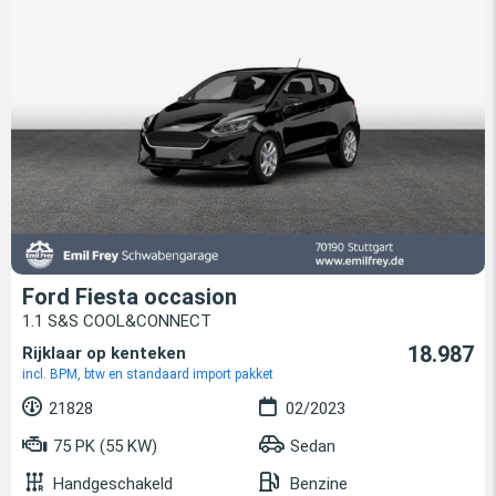
Ford Fiesta occasion
1.1 S&S COOL&CONNECT
18.987
Rijklaar op kenteken
incl. BPM, btw en standaard import pakket
21828
02/2023
75 PK (55 KW)
Sedan
Handgeschakeld
Benzine