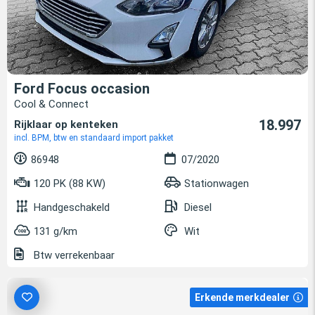
Ford Focus occasion
Cool & Connect
18.997
Rijklaar op kenteken
incl. BPM, btw en standaard import pakket
86948
07/2020
120 PK (88 KW)
Stationwagen
Handgeschakeld
Diesel
131 g/km
Wit
Btw verrekenbaar
Erkende merkdealer