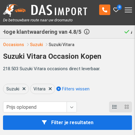
0
De betrouwbare route naar uw droomauto
Al
29.531
auto's geimporteerd
Occasions
Suzuki
Suzuki Vitara
Suzuki Vitara Occasion Kopen
218.503 Suzuki Vitara occasions direct leverbaar.
Suzuki
Vitara
Filters wissen
Filter je resultaten