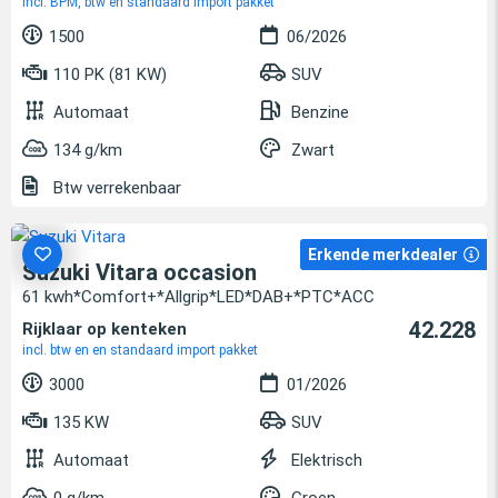
incl. BPM, btw en standaard import pakket
1500
06/2026
110 PK (81 KW)
SUV
Automaat
Benzine
134 g/km
Zwart
Btw verrekenbaar
Erkende merkdealer
Suzuki Vitara occasion
61 kwh*Comfort+*Allgrip*LED*DAB+*PTC*ACC
42.228
Rijklaar op kenteken
incl. btw en en standaard import pakket
3000
01/2026
135 KW
SUV
Automaat
Elektrisch
0 g/km
Groen