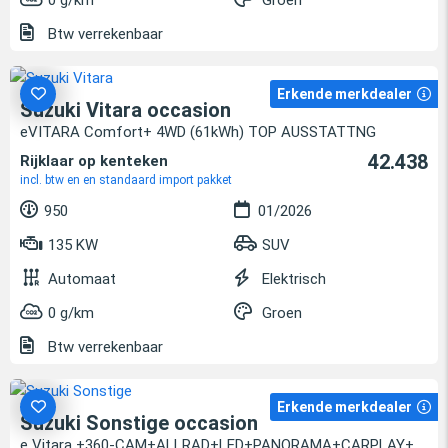
Btw verrekenbaar
Erkende merkdealer
Suzuki Vitara occasion
eVITARA Comfort+ 4WD (61kWh) TOP AUSSTATTNG
42.438
Rijklaar op kenteken
incl. btw en en standaard import pakket
950
01/2026
135 KW
SUV
Automaat
Elektrisch
0 g/km
Groen
Btw verrekenbaar
Erkende merkdealer
Suzuki Sonstige occasion
e Vitara +360-CAM+ALLRAD+LED+PANORAMA+CARPLAY+