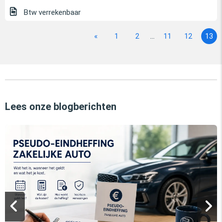
Btw verrekenbaar
«
1
2
...
11
12
13
Lees onze blogberichten