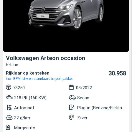
Volkswagen Arteon occasion
R-Line
30.958
Rijklaar op kenteken
incl. BPM, btw en standaard import pakket
73250
08/2022
218 PK (160 KW)
Sedan
Automaat
Plug-in (Benzine/Elektrisch)
32 g/km
Zilver
Margeauto