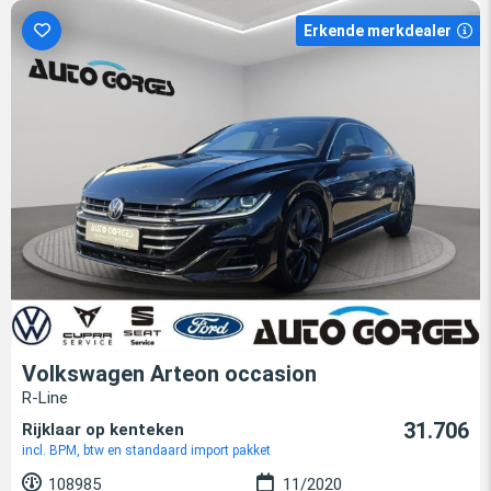
Erkende merkdealer
Volkswagen Arteon occasion
R-Line
31.706
Rijklaar op kenteken
incl. BPM, btw en standaard import pakket
108985
11/2020