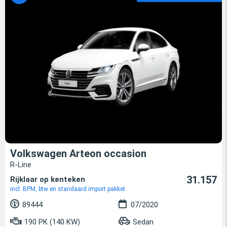
Volkswagen Arteon occasion
R-Line
31.157
Rijklaar op kenteken
incl. BPM, btw en standaard import pakket
89444
07/2020
190 PK (140 KW)
Sedan