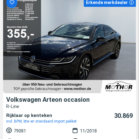
Erkende merkdealer
Volkswagen Arteon occasion
R-Line
30.869
Rijklaar op kenteken
incl. BPM, btw en standaard import pakket
79081
11/2018