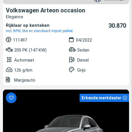
Volkswagen Arteon occasion
Elegance
30.870
Rijklaar op kenteken
incl. BPM, btw en standaard import pakket
111497
04/2022
200 PK (147 KW)
Sedan
Automaat
Diesel
126 g/km
Grijs
Margeauto
Erkende merkdealer