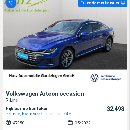
Erkende merkdealer
Volkswagen Arteon occasion
R-Line
32.498
Rijklaar op kenteken
incl. BPM, btw en standaard import pakket
47950
05/2022