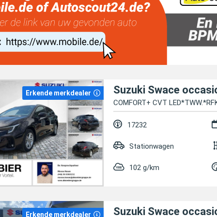
Suzuki Swace occasi
Erkende merkdealer
COMFORT+ CVT LED*TWW.*RF
17232
Stationwagen
102 g/km
Suzuki Swace occasi
Erkende merkdealer