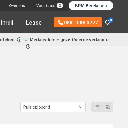
BPM Berekenen
Over ons
Vacatures
0
0
Inruil
Lease
088 - 088 3777
enteken
Merkdealers + geverifieerde verkopers