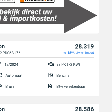
28.319
on
K*PDC*SHZ*
incl. BPM, btw en import
12/2024
98 PK (72 KW)
Automaat
Benzine
Bruin
Btw verrekenbaar
28.586
on