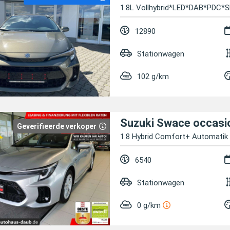
1.8L Vollhybrid*LED*DAB*PDC
12890
Stationwagen
102 g/km
Suzuki Swace occasi
Geverifieerde verkoper
1.8 Hybrid Comfort+ Automatik 
6540
Stationwagen
0 g/km