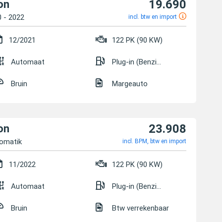
19.690
on
0 - 2022
incl. btw en import
12/2021
122 PK (90 KW)
Automaat
Plug-in (Benzine/Elektrisch)
Bruin
Margeauto
23.908
on
omatik
incl. BPM, btw en import
11/2022
122 PK (90 KW)
Automaat
Plug-in (Benzine/Elektrisch)
Bruin
Btw verrekenbaar