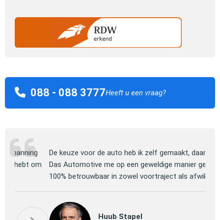
088 - 088 3777
Heeft u een vraag?
ng
De keuze voor de auto heb ik zelf gemaakt, daarna heeft
Jull
 om
Das Automotive me op een geweldige manier geholpen.
verm
100% betrouwbaar in zowel voortraject als afwikkeling.
mooi
P
Huub Stapel