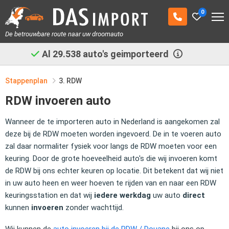
0
De betrouwbare route naar uw droomauto
Al
29.538
auto's geimporteerd
Stappenplan
3. RDW
RDW invoeren auto
Wanneer de te importeren auto in Nederland is aangekomen zal
deze bij de RDW moeten worden ingevoerd. De in
te voeren auto
zal daar normaliter fysiek voor langs de RDW moeten voor een
keuring. Door de grote hoeveelheid auto's die wij invoeren komt
de RDW bij ons echter keuren op locatie. Dit betekent dat wij niet
in uw auto heen en weer hoeven te rijden van en naar een RDW
keuringsstation en dat wij
iedere werkdag
uw auto
direct
kunnen
invoeren
zonder wachttijd.
Wij kunnen de
auto invoeren bij de RDW / Douane
bij ons op