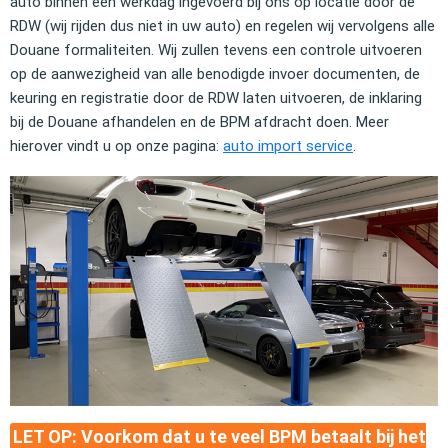
auto binnen één werkdag ingevoerd bij ons op locatie door de
RDW (wij rijden dus niet in uw auto) en regelen wij vervolgens alle
Douane formaliteiten. Wij zullen tevens een controle uitvoeren
op de aanwezigheid van alle benodigde invoer documenten, de
keuring en registratie door de RDW laten uitvoeren, de inklaring
bij de Douane afhandelen en de BPM afdracht doen. Meer
hierover vindt u op onze pagina:
auto import service
.
LET OP:
Voorkom dat u te veel BPM betaalt bij het