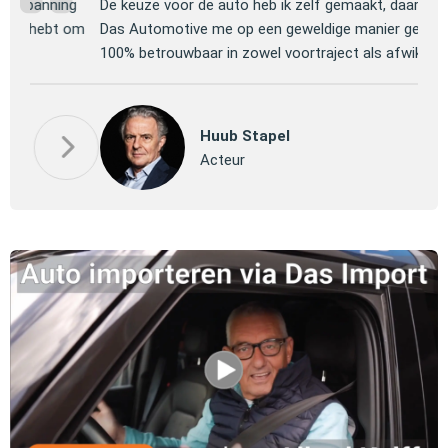
ng
De keuze voor de auto heb ik zelf gemaakt, daarna heeft
Jull
 om
Das Automotive me op een geweldige manier geholpen.
verm
100% betrouwbaar in zowel voortraject als afwikkeling.
mooi
P
Huub Stapel
Pa
Acteur