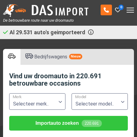
0
De betrouwbare route naar uw droomauto
Al
29.531
auto's geimporteerd
Bedrijfswagens
Nieuw
Vind uw
droomauto
in
220.691
betrouwbare occasions
Merk
Model
Importauto zoeken
220.691