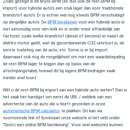
Zoals gezegd is de bruto-BPM (en dus ook de rest-BPM bij
import) voor hybride auto's een stuk lager dan voor traditionele
brandstof auto's. Er is echter wel nog steeds BPM verschuldigd
op dergelijke auto's. De
BPM berekenen
voor een hybride auto is
niet eenvoudig voor een leek en is onder meer afhankelijk van
factoren zoals welke brandstof (diesel of benzine) er naast de
elektro motor geldt, wat de gecombineerde CO2-uitstoot is, de
eerste toelating van de auto, etc. Soms is er bij import
daarnaast ook nog de mogelijkheid om met een waardebepaling
de rest-BPM lager te krijgen dan op basis van de
afschrijvingstabel, hoewel dit bij lagere BPM bedragen vaak
minder snel loont.
Wilt u de rest-BPM bij import van een hybride auto weten? Dan is
het vaak het handigst om eerst de URL / weblink van een
advertentie van de auto die u heeft gevonden in onze
automatische BPM calculator
te plakken. Dit kan via
voornoemde link of bovenaan onze website in het veld onder
"Direct een online BPM berekening". Voor veel websites kunnen