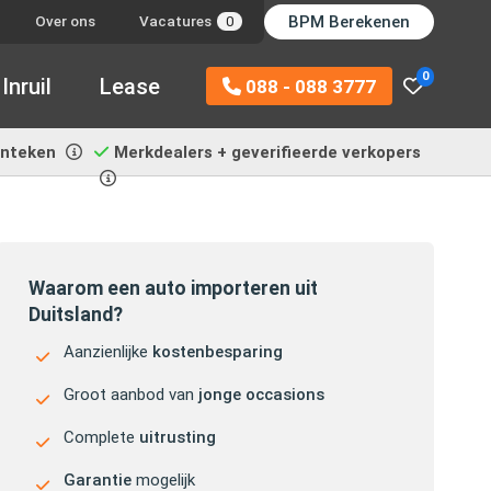
BPM Berekenen
Over ons
Vacatures
0
0
Inruil
Lease
088 - 088 3777
enteken
Merkdealers + geverifieerde verkopers
Waarom een auto importeren uit
Duitsland?
Aanzienlijke
kostenbesparing
Groot aanbod van
jonge occasions
Complete
uitrusting
Garantie
mogelijk