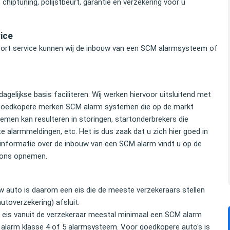
chiptuning, polijstbeurt, garantie en verzekering voor u
ice
port service kunnen wij de inbouw van een SCM alarmsysteem of
gelijkse basis faciliteren. Wij werken hiervoor uitsluitend met
n goedkopere merken SCM alarm systemen die op de markt
ystemen kan resulteren in storingen, startonderbrekers die
 alarmmeldingen, etc. Het is dus zaak dat u zich hier goed in
informatie over de inbouw van een SCM alarm vindt u op de
ons opnemen.
 auto is daarom een eis die de meeste verzekeraars stellen
utoverzekering) afsluit.
de eis vanuit de verzekeraar meestal minimaal een SCM alarm
 alarm klasse 4 of 5 alarmsysteem. Voor goedkopere auto's is