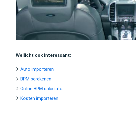
Wellicht ook interessant:
Auto importeren
BPM berekenen
Online BPM calculator
Kosten importeren