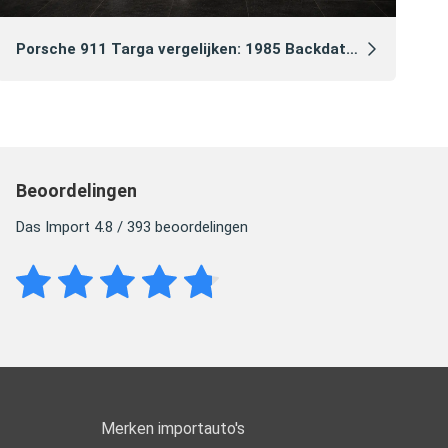
Ga
Porsche 911 Targa vergelijken: 1985 Backdate vs 2021 Heritage Edition
Beoordelingen
Das Import 4.8 / 393 beoordelingen
Merken importauto's