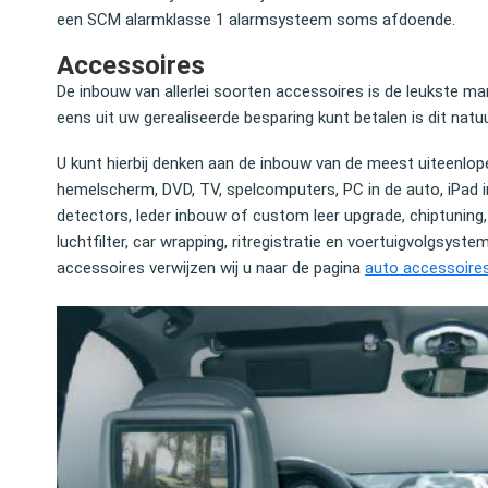
een SCM alarmklasse 1 alarmsysteem soms afdoende.
Accessoires
De inbouw van allerlei soorten accessoires is de leukste 
eens uit uw gerealiseerde besparing kunt betalen is dit natuu
U kunt hierbij denken aan de inbouw van de meest uiteenl
hemelscherm, DVD, TV, spelcomputers, PC in de auto, iPad int
nel en uitstekend, tegen een hele
Vanwege het astronomische be
detectors, leder inbouw of custom leer upgrade, chiptuning, 
les netjes geregeld, hassle free, geen
besparen was de keuze voor he
luchtfilter, car wrapping, ritregistratie en voertuigvolgsy
 En heel betrouwbaar.
mijn Audi Q7 vrij snel gemaakt. 
accessoires verwijzen wij u naar de pagina
auto accessoire
kunnen aanraden.
gen
Shareholder @ Greenberg
Lex Douze
Partner bij Waterland Private