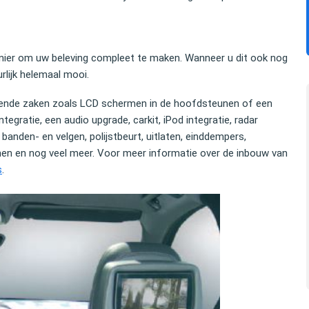
manier om uw beleving compleet te maken. Wanneer u dit ook nog
rlijk helemaal mooi.
opende zaken zoals LCD schermen in de hoofdsteunen of een
egratie, een audio upgrade, carkit, iPod integratie, r
adar
drag dat ik kon
U hebt mij uitstekend geholpen. Uw degelijke
banden- en velgen, polijstbeurt, uitlaten, einddempers,
t importeren van
inspanning bewijst dat je deskundige hulp en
stemen en nog veel meer. Voor meer informatie over de inbouw van
Ik zou dit iedereen
bijstand nodig hebt om met een auto over de g
s
.
te komen.
Elco Brinkman
 Equity
Oud-politicus