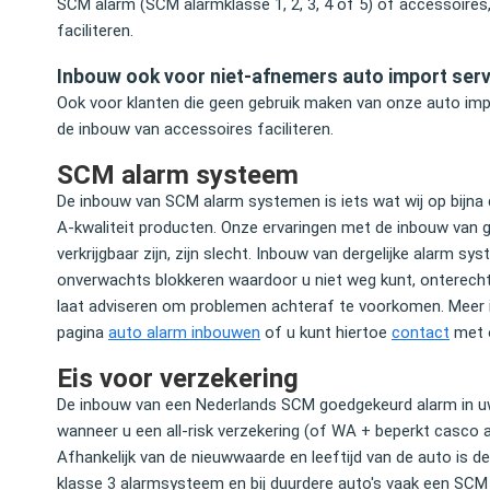
SCM alarm (SCM alarmklasse 1, 2, 3, 4 of 5) of accessoires, 
faciliteren.
Inbouw ook voor niet-afnemers auto import serv
Ook voor klanten die geen gebruik maken van onze auto im
de inbouw van accessoires faciliteren.
SCM alarm systeem
De inbouw van SCM alarm systemen is iets wat wij op bijna da
A-kwaliteit producten. Onze ervaringen met de inbouw va
verkrijgbaar zijn, zijn slecht. Inbouw van dergelijke alarm s
onverwachts blokkeren waardoor u niet weg kunt, onterechte
laat adviseren om problemen achteraf te voorkomen. Meer 
pagina
auto alarm inbouwen
of u kunt hiertoe
contact
met 
Eis voor verzekering
De inbouw van een Nederlands SCM goedgekeurd alarm in uw
wanneer u een all-risk verzekering (of WA + beperkt casco a
Afhankelijk van de nieuwwaarde en leeftijd van de auto is 
klasse 3 alarmsysteem en bij duurdere auto's vaak een SCM