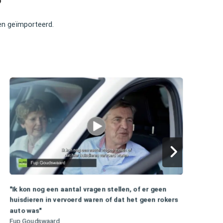
?
ben geïmporteerd.
"
"Ik kon nog een aantal vragen stellen, of er geen
N
huisdieren in vervoerd waren of dat het geen rokers
A
auto was"
Fup Goudswaard