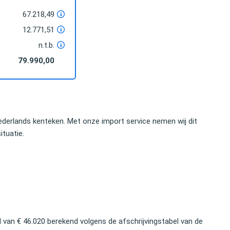
67.218,49
12.771,51
n.t.b.
79.990,00
nomische bedrag dat ik kon
U hebt mij uitstekend geholpen. Uw dege
euze voor het importeren
inspanning bewijst dat je deskundige hu
ij snel gemaakt. Ik zou dit
bijstand nodig hebt om met een auto o
derlands kenteken. Met onze import service nemen wij dit
anraden.
grens te komen.
ituatie.
Elco Brinkman
land Private Equity
Oud-politicus
van € 46.020 berekend volgens de afschrijvingstabel van de