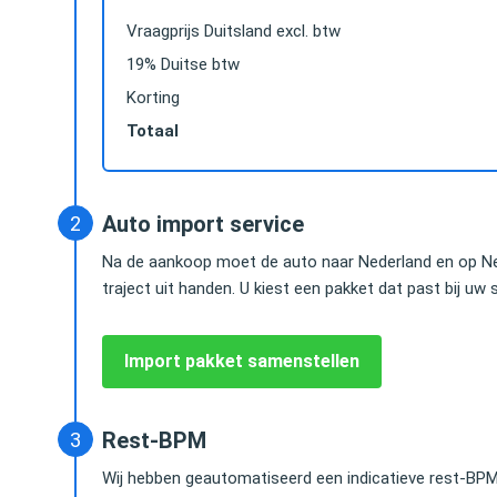
Vraagprijs Duitsland excl. btw
19% Duitse btw
Korting
Totaal
Das hielp mij snel en uitstekend, tegen een hele
Vanwege het astro
e
goede prijs. Alles netjes geregeld, hassle free,
besparen was de k
Auto import service
geen omkijken naar. En heel betrouwbaar.
van mijn Audi Q7 vr
Na de aankoop moet de auto naar Nederland en op Ne
iedereen kunnen a
traject uit handen. U kiest een pakket dat past bij uw s
Herald Jongen
Advocaat / Shareholder @
Lex Douze
Import pakket samenstellen
Greenberg Traurig, LLP
Partner bij Water
Rest-BPM
Wij hebben geautomatiseerd een indicatieve rest-BPM 