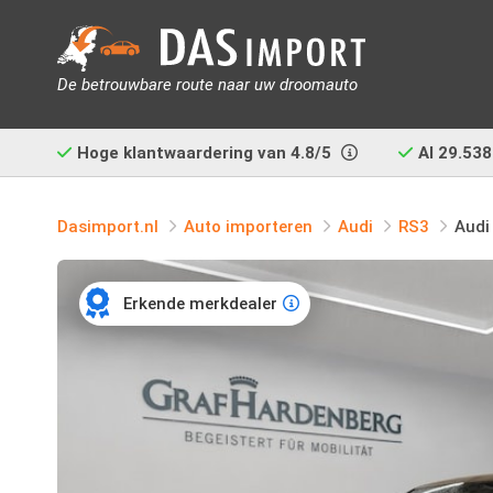
De betrouwbare route naar uw droomauto
Hoge klantwaardering van
4.8/5
Al
29.538
Dasimport.nl
Auto importeren
Audi
RS3
Audi
Erkende merkdealer