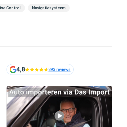
ise Control
Navigatiesysteem
4,8
393 reviews