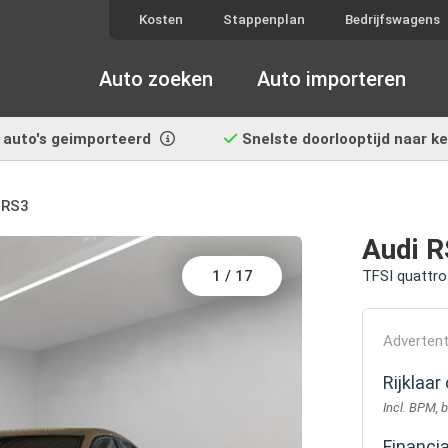
Kosten
Stappenplan
Bedrijfswagens
Auto zoeken
Auto importeren
auto's geimporteerd
Snelste doorlooptijd
naar k
 RS3
Audi 
1
/
17
TFSI quattro
Advertent
Rijklaa
Incl. BPM, 
Financi