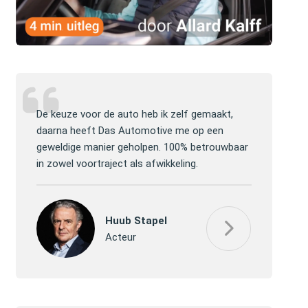
lijke
De keuze voor de auto heb ik zelf gemaakt,
Jullie mogen 
lp en
daarna heeft Das Automotive me op een
website ver
ver de
geweldige manier geholpen. 100% betrouwbaar
efficiënt de
in zowel voortraject als afwikkeling.
gekregen, h
Huub Stapel
Acteur