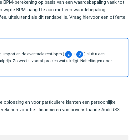
ge BPM-berekening op basis van een waardebepaling vaak tot
len wij de BPM-aangifte aan met een waardebepaling
e, uitsluitend als dit rendabel is. Vraag hiervoor een offerte
g, import en de eventuele rest-bpm (
+
) sluit u een
2
3
prijs. Zo weet u vooraf precies wat u krijgt. Naheffingen door
se oplossing en voor particuliere klanten een persoonlijke
rekenen voor het financieren van bovenstaande Audi RS3.