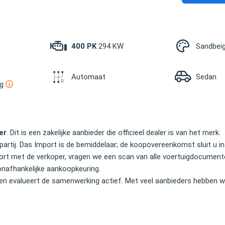
400 PK
294 KW
Sandbeig
Automaat
Sedan
ng
er
. Dit is een zakelijke aanbieder die officieel dealer is van het merk.
partij. Das Import is de bemiddelaar; de koopovereenkomst sluit u in
Import met de verkoper, vragen we een scan van alle voertuigdocume
onafhankelijke aankoopkeuring.
en evalueert de samenwerking actief. Met veel aanbieders hebben wi