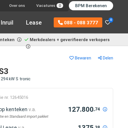
BPM Berekenen
Over ons
Vacatures
0
0
Inruil
Lease
088 - 088 3777
enteken
Merkdealers + geverifieerde verkopers
Bewaren
Delen
RS3
 294 kW S tronic
ie nr. 12645016
127.800
r op kenteken
v.a.
,74
btw en Standaard import pakket
1375
al Lease
v.a.
,38