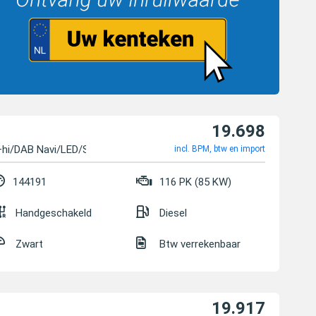
19.698
+hi/DAB Navi/LED/SHZ/P
incl. BPM, btw en import
144191
116 PK (85 KW)
Handgeschakeld
Diesel
Zwart
Btw verrekenbaar
19.917