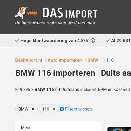
De betrouwbare route naar uw droomauto
Hoge klantwaardering van
4.8/5
Al
29.531
Dasimport.nl
Auto importeren
BMW
116
BMW 116 importeren | Duits aa
219.796 x
BMW 116
uit Duitsland inclusief BPM en kosten i
BMW
116
Filters wissen
Merk