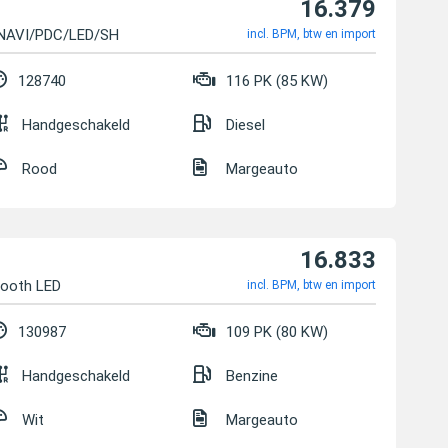
16.379
/NAVI/PDC/LED/SH
incl. BPM, btw en import
128740
116 PK (85 KW)
Handgeschakeld
Diesel
Rood
Margeauto
16.833
tooth LED
incl. BPM, btw en import
130987
109 PK (80 KW)
Handgeschakeld
Benzine
Wit
Margeauto