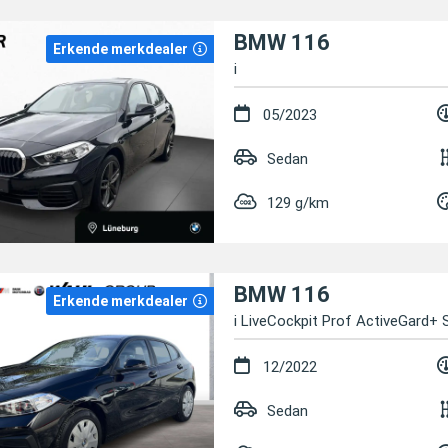
BMW 116
Erkende merkdealer
i
05/2023
Sedan
129 g/km
BMW 116
Erkende merkdealer
i LiveCockpit Prof ActiveGard+ 
12/2022
Sedan