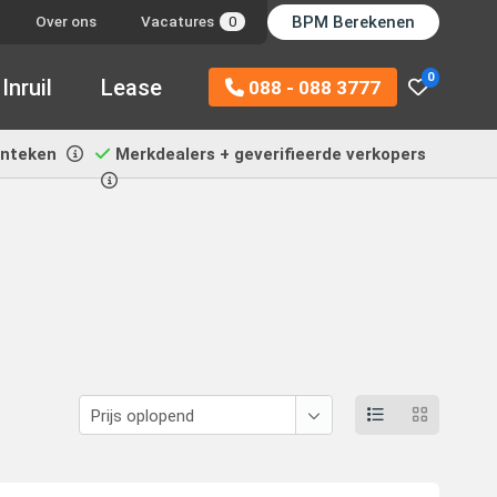
BPM Berekenen
Over ons
Vacatures
0
0
Inruil
Lease
088 - 088 3777
enteken
Merkdealers + geverifieerde verkopers