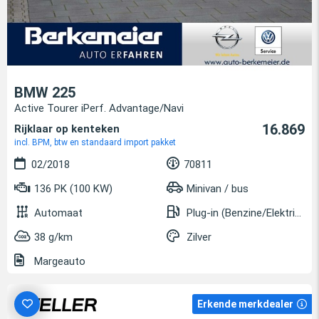
BMW 225
Active Tourer iPerf. Advantage/Navi
16.869
Rijklaar op kenteken
incl. BPM, btw en standaard import pakket
02/2018
70811
136 PK (100 KW)
Minivan / bus
Automaat
Plug-in (Benzine/Elektrisch)
38 g/km
Zilver
Margeauto
Erkende merkdealer