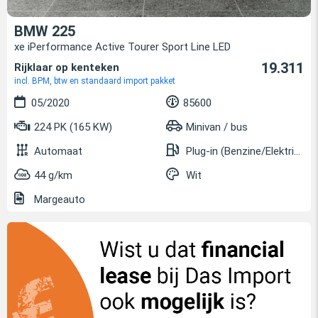
BMW 225
xe iPerformance Active Tourer Sport Line LED
19.311
Rijklaar op kenteken
incl. BPM, btw en standaard import pakket
05/2020
85600
224 PK (165 KW)
Minivan / bus
Automaat
Plug-in (Benzine/Elektrisch)
44 g/km
Wit
Margeauto