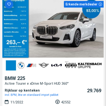
Erkende merkdealer
BMW 225
Active Tourer e xDrive M-Sport HUD 360°
29.769
Rijklaar op kenteken
incl. BPM, btw en standaard import pakket
11/2022
42552