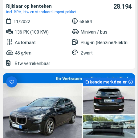
28.194
Rijklaar op kenteken
incl. BPM, btw en standaard import pakket
11/2022
68584
136 PK (100 KW)
Minivan / bus
Automaat
Plug-in (Benzine/Elektrisch)
45 g/km
Zwart
Btw verrekenbaar
Erkende merkdealer