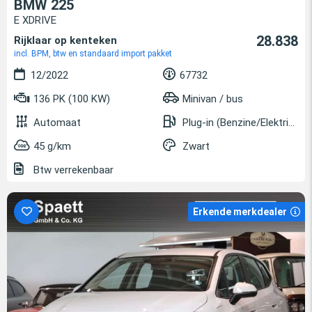
BMW 225
E XDRIVE
28.838
Rijklaar op kenteken
incl. BPM, btw en standaard import pakket
12/2022
67732
136 PK (100 KW)
Minivan / bus
Automaat
Plug-in (Benzine/Elektrisch)
45 g/km
Zwart
Btw verrekenbaar
Erkende merkdealer