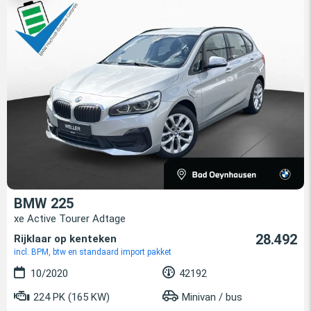
BMW 225
xe Active Tourer Adtage
28.492
Rijklaar op kenteken
incl. BPM, btw en standaard import pakket
10/2020
42192
224 PK (165 KW)
Minivan / bus