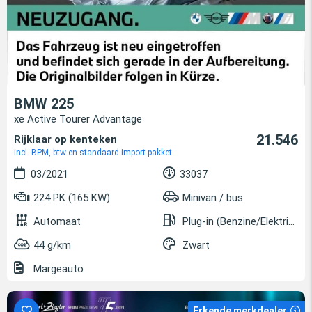
BMW 225
xe Active Tourer Advantage
21.546
Rijklaar op kenteken
incl. BPM, btw en standaard import pakket
03/2021
33037
224 PK (165 KW)
Minivan / bus
Automaat
Plug-in (Benzine/Elektrisch)
44 g/km
Zwart
Margeauto
Erkende merkdealer