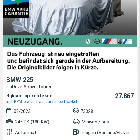
BMW 225
e xDrive Active Tourer
27.867
Rijklaar op kenteken
incl. BPM, btw en standaard import pakket
08/2023
73328
245 PK (180 KW)
Minivan / bus
Automaat
Plug-in (Benzine/Elektrisch)