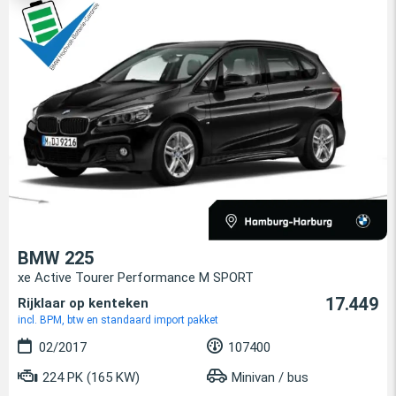
BMW 225
xe Active Tourer Performance M SPORT
17.449
Rijklaar op kenteken
incl. BPM, btw en standaard import pakket
02/2017
107400
224 PK (165 KW)
Minivan / bus