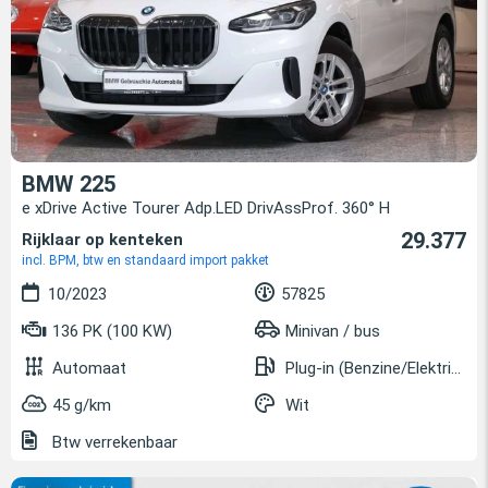
BMW 225
e xDrive Active Tourer Adp.LED DrivAssProf. 360° H
29.377
Rijklaar op kenteken
incl. BPM, btw en standaard import pakket
10/2023
57825
136 PK (100 KW)
Minivan / bus
Automaat
Plug-in (Benzine/Elektrisch)
45 g/km
Wit
Btw verrekenbaar