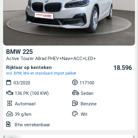
BMW 225
Active Tourer Allrad PHEV+Navi+ACC+LED+
18.596
Rijklaar op kenteken
incl. BPM, btw en standaard import pakket
03/2020
117100
136 PK (100 KW)
Sedan
Automaat
Benzine
39 g/km
Wit
Btw verrekenbaar