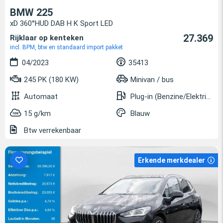
BMW 225
xD 360°HUD DAB H K Sport LED
27.369
Rijklaar op kenteken
incl. BPM, btw en standaard import pakket
04/2023
35413
245 PK (180 KW)
Minivan / bus
Automaat
Plug-in (Benzine/Elektrisch)
15 g/km
Blauw
Btw verrekenbaar
Erkende merkdealer