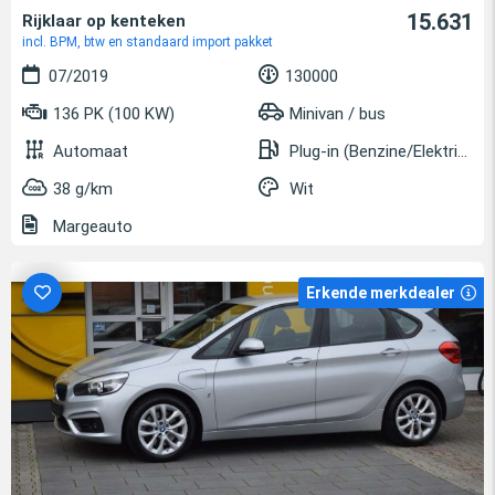
15.631
Rijklaar op kenteken
incl. BPM, btw en standaard import pakket
07/2019
130000
136 PK (100 KW)
Minivan / bus
Automaat
Plug-in (Benzine/Elektrisch)
38 g/km
Wit
Margeauto
Erkende merkdealer