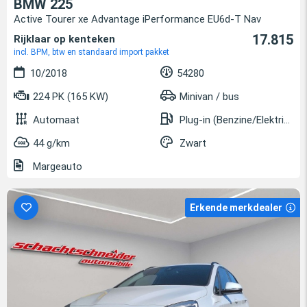
BMW 225
Active Tourer xe Advantage iPerformance EU6d-T Nav
17.815
Rijklaar op kenteken
incl. BPM, btw en standaard import pakket
10/2018
54280
224 PK (165 KW)
Minivan / bus
Automaat
Plug-in (Benzine/Elektrisch)
44 g/km
Zwart
Margeauto
Erkende merkdealer