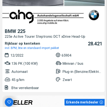
BMW 225
225e Active Tourer Steptronic DCT xDrive Head-Up
28.421
Rijklaar op kenteken
incl. BPM, btw en standaard import pakket
12/2022
65904
136 PK (100 KW)
Minivan / bus
Automaat
Plug-in (Benzine/Elektrisch)
45 g/km
Zwart
Btw verrekenbaar
Erkende merkdealer