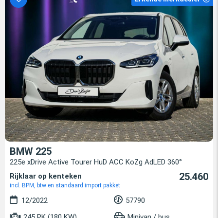
BMW 225
225e xDrive Active Tourer HuD ACC KoZg AdLED 360°
25.460
Rijklaar op kenteken
incl. BPM, btw en standaard import pakket
12/2022
57790
245 PK (180 KW)
Minivan / bus