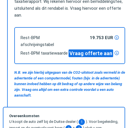
taxatierapport. Wij rekenen hiervoor een bemiddelingsfee,
uitsluitend als dit rendabel is. Vraag hiervoor een offerte
aan.
Rest-BPM
19.753 EUR
afschrijvingstabel
Vraag offerte aan
Rest-BPM taxatiewaarde
N.B. we zijn hierbij uitgegaan van de CO2-uitstoot zoals vermeld in de
advertentie of een computermodel, fouten (bijv. in de advertentie)
kunnen invloed hebben op dit bedrag of op andere wijze van belang
zijn. Vraag ons altijd om een extra controle voordat u een auto
aanschaft.
Overeenkomsten
U koopt de auto zelf bij de Duitse dealer (
). Voor begeleiding,
1
import en de eventuele rest-bpm (
+
) sluit u een