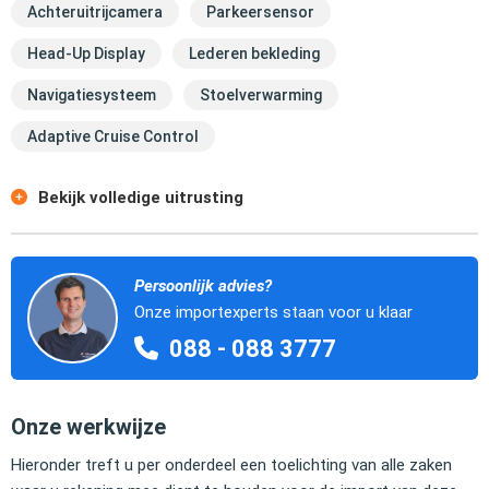
Achteruitrijcamera
Parkeersensor
Head-Up Display
Lederen bekleding
Navigatiesysteem
Stoelverwarming
Adaptive Cruise Control
Bekijk volledige uitrusting
Persoonlijk advies?
Onze importexperts staan voor u klaar
088 - 088 3777
Onze werkwijze
Hieronder treft u per onderdeel een toelichting van alle zaken