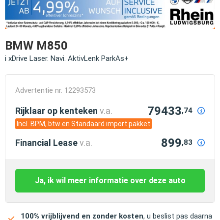
BMW M850
i xDrive Laser. Navi. AktivLenk ParkAs+
Advertentie nr. 12293573
79433
Rijklaar op kenteken
v.a.
,74
Incl. BPM, btw en Standaard import pakket
899
Financial Lease
v.a.
,83
Ja, ik wil meer informatie over deze auto
100% vrijblijvend en zonder kosten
, u beslist pas daarna