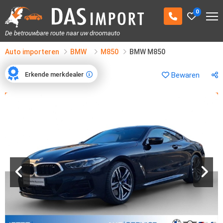
0
De betrouwbare route naar uw droomauto
Auto importeren
BMW
M850
BMW M850
Erkende merkdealer
Bewaren
Erkende merkdealer
1
/
19