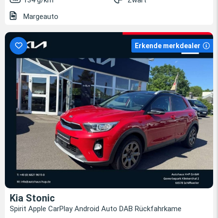
134 g/km
Zwart
Margeauto
Erkende merkdealer
Kia Stonic
Spirit Apple CarPlay Android Auto DAB Rückfahrkame