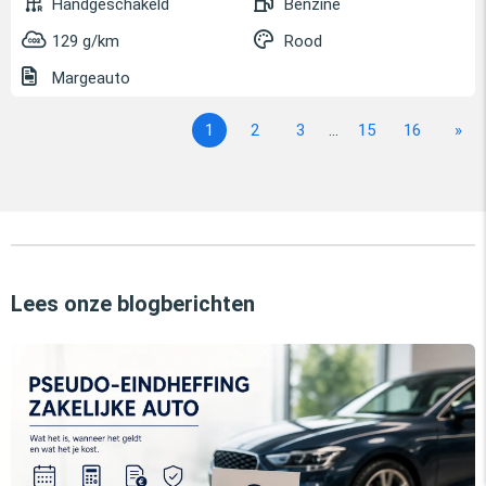
Handgeschakeld
Benzine
129 g/km
Rood
Margeauto
1
2
3
...
15
16
»
Lees onze blogberichten