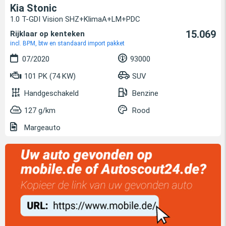
Kia Stonic
1.0 T-GDI Vision SHZ+KlimaA+LM+PDC
15.069
Rijklaar op kenteken
incl. BPM, btw en standaard import pakket
07/2020
93000
101 PK (74 KW)
SUV
Handgeschakeld
Benzine
127 g/km
Rood
Margeauto