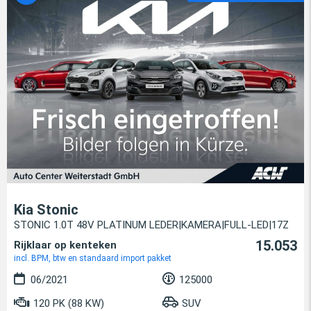
Kia Stonic
STONIC 1.0T 48V PLATINUM LEDER|KAMERA|FULL-LED|17Z
15.053
Rijklaar op kenteken
incl. BPM, btw en standaard import pakket
06/2021
125000
120 PK (88 KW)
SUV