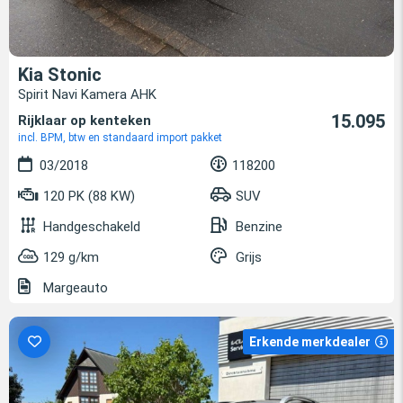
Kia Stonic
Spirit Navi Kamera AHK
15.095
Rijklaar op kenteken
incl. BPM, btw en standaard import pakket
03/2018
118200
120 PK (88 KW)
SUV
Handgeschakeld
Benzine
129 g/km
Grijs
Margeauto
Erkende merkdealer