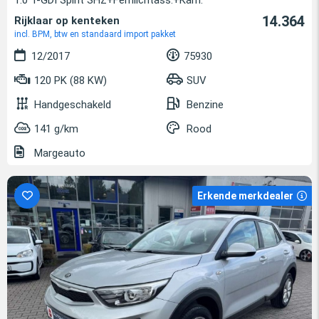
14.364
Rijklaar op kenteken
incl. BPM, btw en standaard import pakket
12/2017
75930
120 PK (88 KW)
SUV
Handgeschakeld
Benzine
141 g/km
Rood
Margeauto
Erkende merkdealer