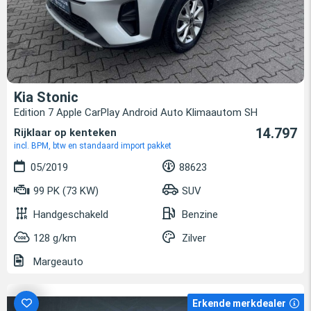
Kia Stonic
Edition 7 Apple CarPlay Android Auto Klimaautom SH
14.797
Rijklaar op kenteken
incl. BPM, btw en standaard import pakket
05/2019
88623
99 PK (73 KW)
SUV
Handgeschakeld
Benzine
128 g/km
Zilver
Margeauto
Erkende merkdealer