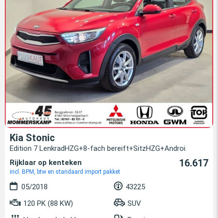
Kia Stonic
Edition 7 LenkradHZG+8-fach bereift+SitzHZG+Androi
16.617
Rijklaar op kenteken
incl. BPM, btw en standaard import pakket
05/2018
43225
120 PK (88 KW)
SUV