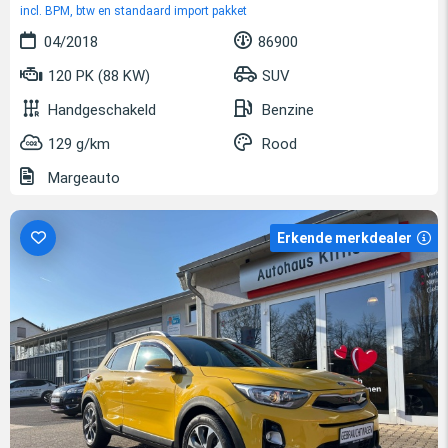
incl. BPM, btw en standaard import pakket
04/2018
86900
120 PK (88 KW)
SUV
Handgeschakeld
Benzine
129 g/km
Rood
Margeauto
Erkende merkdealer