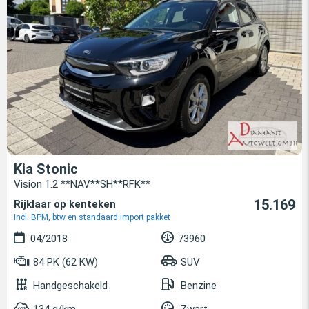
Kia Stonic
Vision 1.2 **NAV**SH**RFK**
15.169
Rijklaar op kenteken
incl. BPM, btw en standaard import pakket
04/2018
73960
84 PK (62 KW)
SUV
Handgeschakeld
Benzine