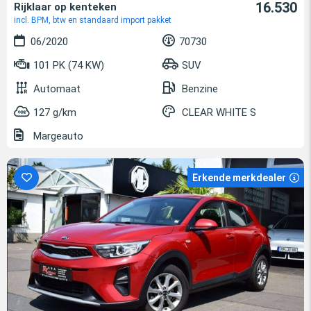
16.530
Rijklaar op kenteken
incl. BPM, btw en standaard import pakket
06/2020
70730
101 PK (74 KW)
SUV
Automaat
Benzine
127 g/km
CLEAR WHITE S
Margeauto
Erkende merkdealer