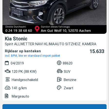
Kia Stonic
Spirit ALLWETTER NAVI KLIMAAUTO SITZHEIZ. KAMERA
15.633
Rijklaar op kenteken
incl. BPM, btw en standaard import pakket
04/2019
88620
120 PK (88 KW)
SUV
Handgeschakeld
Benzine
141 g/km
Zwart
Margeauto