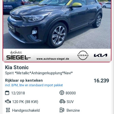
Kia Stonic
Spirit *Metallic*Anhängerkupplung*Navi*
16.239
Rijklaar op kenteken
incl. BPM, btw en standaard import pakket
12/2018
80000
120 PK (88 KW)
SUV
Handgeschakeld
Benzine