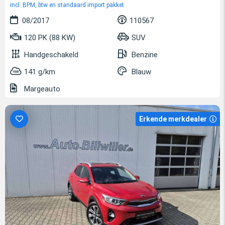
incl. BPM, btw en standaard import pakket
08/2017
110567
120 PK (88 KW)
SUV
Handgeschakeld
Benzine
141 g/km
Blauw
Margeauto
Erkende merkdealer