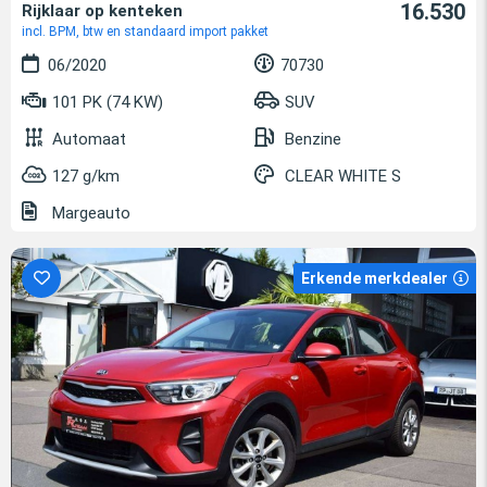
16.530
Rijklaar op kenteken
incl. BPM, btw en standaard import pakket
06/2020
70730
101 PK (74 KW)
SUV
Automaat
Benzine
127 g/km
CLEAR WHITE S
Margeauto
Erkende merkdealer