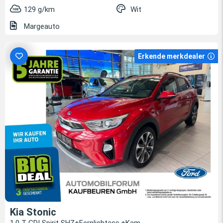
129 g/km
Wit
Margeauto
Erkende merkdealer
Kia Stonic
1.0 T-GDI Spirit SHZ+Fernlichtass.+Kam.