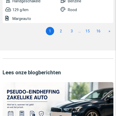
Handgeschakeld
Benzine
129 g/km
Rood
Margeauto
1
2
3
...
15
16
»
Lees onze blogberichten