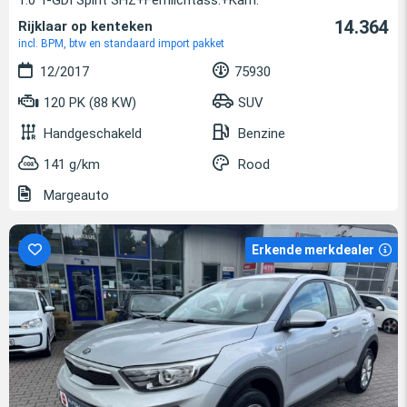
14.364
Rijklaar op kenteken
incl. BPM, btw en standaard import pakket
12/2017
75930
120 PK (88 KW)
SUV
Handgeschakeld
Benzine
141 g/km
Rood
Margeauto
Erkende merkdealer