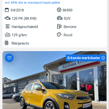
incl. BPM, btw en standaard import pakket
04/2018
86900
120 PK (88 KW)
SUV
Handgeschakeld
Benzine
129 g/km
Rood
Margeauto
Erkende merkdealer