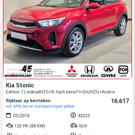
Kia Stonic
Edition 7 LenkradHZG+8-fach bereift+SitzHZG+Androi
16.617
Rijklaar op kenteken
incl. BPM, btw en standaard import pakket
05/2018
43225
120 PK (88 KW)
SUV