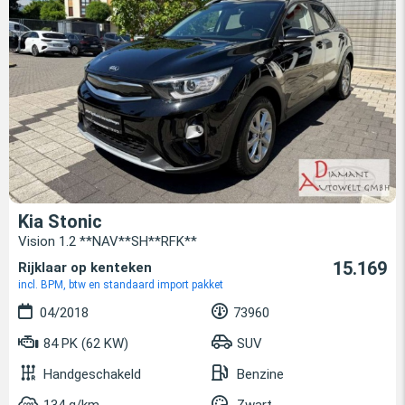
Kia Stonic
Vision 1.2 **NAV**SH**RFK**
15.169
Rijklaar op kenteken
incl. BPM, btw en standaard import pakket
04/2018
73960
84 PK (62 KW)
SUV
Handgeschakeld
Benzine