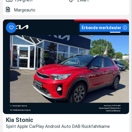
134 g/km
Zwart
Margeauto
Erkende merkdealer
Kia Stonic
Spirit Apple CarPlay Android Auto DAB Rückfahrkame