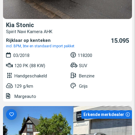
Kia Stonic
Spirit Navi Kamera AHK
15.095
Rijklaar op kenteken
incl. BPM, btw en standaard import pakket
03/2018
118200
120 PK (88 KW)
SUV
Handgeschakeld
Benzine
129 g/km
Grijs
Margeauto
Erkende merkdealer