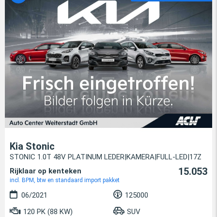
Kia Stonic
STONIC 1.0T 48V PLATINUM LEDER|KAMERA|FULL-LED|17Z
15.053
Rijklaar op kenteken
incl. BPM, btw en standaard import pakket
06/2021
125000
120 PK (88 KW)
SUV