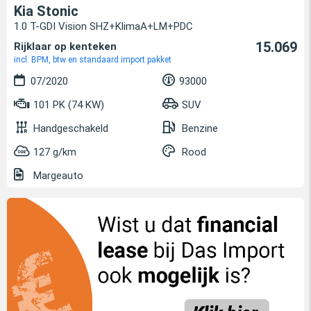
Kia Stonic
1.0 T-GDI Vision SHZ+KlimaA+LM+PDC
15.069
Rijklaar op kenteken
incl. BPM, btw en standaard import pakket
07/2020
93000
101 PK (74 KW)
SUV
Handgeschakeld
Benzine
127 g/km
Rood
Margeauto