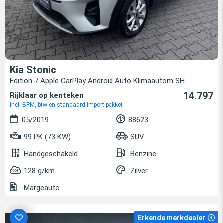
Kia Stonic
Edition 7 Apple CarPlay Android Auto Klimaautom SH
14.797
Rijklaar op kenteken
incl. BPM, btw en standaard import pakket
05/2019
88623
99 PK (73 KW)
SUV
Handgeschakeld
Benzine
128 g/km
Zilver
Margeauto
Erkende merkdealer