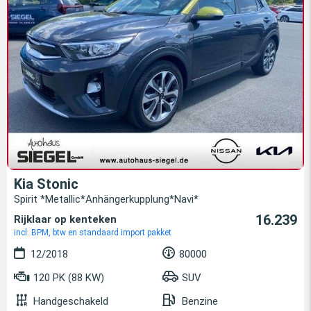
Kia Stonic
Spirit *Metallic*Anhängerkupplung*Navi*
16.239
Rijklaar op kenteken
incl. BPM, btw en standaard import pakket
12/2018
80000
120 PK (88 KW)
SUV
Handgeschakeld
Benzine