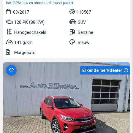
incl. BPM, btw en standaard import pakket
08/2017
110567
120 PK (88 KW)
SUV
Handgeschakeld
Benzine
141 g/km
Blauw
Margeauto
Erkende merkdealer