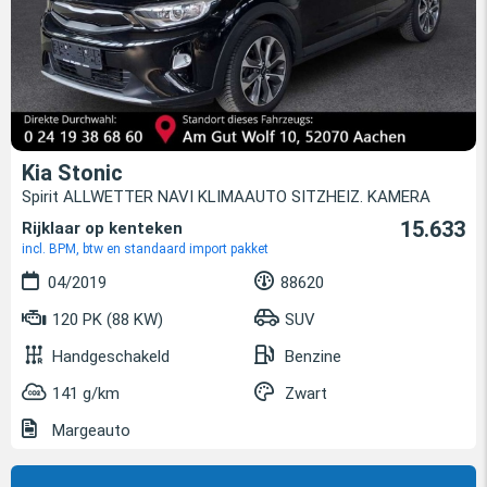
Kia Stonic
Spirit ALLWETTER NAVI KLIMAAUTO SITZHEIZ. KAMERA
15.633
Rijklaar op kenteken
incl. BPM, btw en standaard import pakket
04/2019
88620
120 PK (88 KW)
SUV
Handgeschakeld
Benzine
141 g/km
Zwart
Margeauto