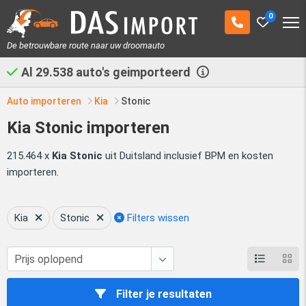
0
De betrouwbare route naar uw droomauto
Al
29.538
auto's geimporteerd
Auto importeren
Kia
Stonic
Kia Stonic importeren
215.464 x
Kia Stonic
uit Duitsland inclusief BPM en kosten
importeren.
Kia
Stonic
Filters wissen
Filter je resultaten