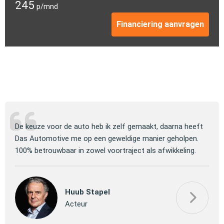
245
p/mnd
Financiering aanvragen
ng
De keuze voor de auto heb ik zelf gemaakt, daarna heeft
Jull
 om
Das Automotive me op een geweldige manier geholpen.
verm
100% betrouwbaar in zowel voortraject als afwikkeling.
mooi
Huub Stapel
Acteur