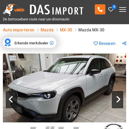
0
De betrouwbare route naar uw droomauto
Auto importeren
Mazda
MX-30
Mazda MX-30
Erkende merkdealer
Bewaren
Erkende merkdealer
1
/
15