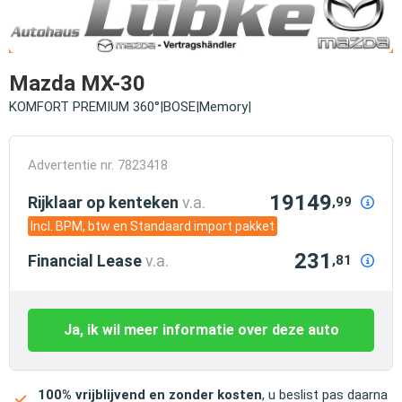
Mazda MX-30
KOMFORT PREMIUM 360°|BOSE|Memory|
Advertentie nr. 7823418
19149
Rijklaar op kenteken
v.a.
,99
Incl. BPM, btw en Standaard import pakket
231
Financial Lease
v.a.
,81
Ja, ik wil meer informatie over deze auto
100% vrijblijvend en zonder kosten
, u beslist pas daarna