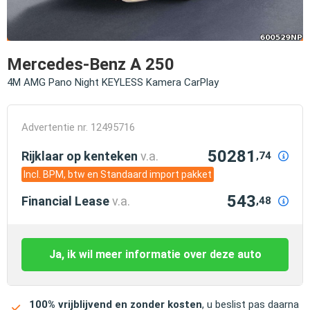
Mercedes-Benz A 250
4M AMG Pano Night KEYLESS Kamera CarPlay
Advertentie nr. 12495716
50281
Rijklaar op kenteken
v.a.
,74
Incl. BPM, btw en Standaard import pakket
543
Financial Lease
v.a.
,48
Ja, ik wil meer informatie over deze auto
100% vrijblijvend en zonder kosten
, u beslist pas daarna