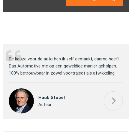
ng
De keuze voor de auto heb ik zelf gemaakt, daarna heeft
Jull
 om
Das Automotive me op een geweldige manier geholpen.
verm
100% betrouwbaar in zowel voortraject als afwikkeling.
mooi
Huub Stapel
Acteur