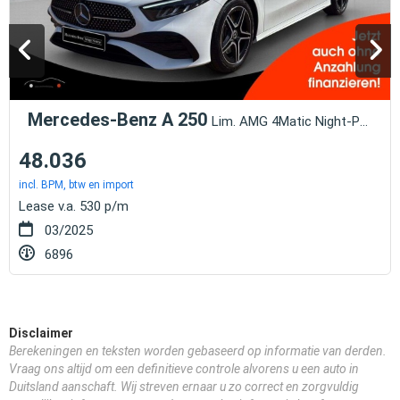
Mercedes-Benz A 250
Lim. AMG 4Matic Night-Paket Kamera Totwink
48.036
incl. BPM, btw en import
Lease v.a. 530 p/m
03/2025
6896
Disclaimer
Berekeningen en teksten worden gebaseerd op informatie van derden.
Vraag ons altijd om een definitieve controle alvorens u een auto in
Duitsland aanschaft. Wij streven ernaar u zo correct en zorgvuldig