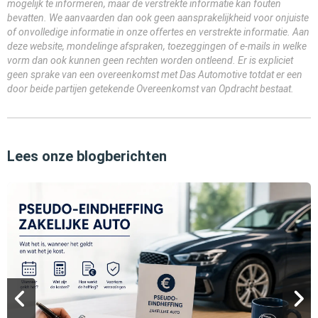
mogelijk te informeren, maar de verstrekte informatie kan fouten
bevatten. We aanvaarden dan ook geen aansprakelijkheid voor onjuiste
of onvolledige informatie in onze offertes en verstrekte informatie. Aan
deze website, mondelinge afspraken, toezeggingen of e-mails in welke
vorm dan ook kunnen geen rechten worden ontleend. Er is expliciet
geen sprake van een overeenkomst met Das Automotive totdat er een
door beide partijen getekende Overeenkomst van Opdracht bestaat.
Lees onze blogberichten