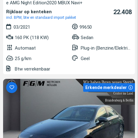
e AMG Night Edition2020 MBUX Navi+
22.408
Rijklaar op kenteken
incl. BPM, btw en standaard import pakket
03/2021
99650
160 PK (118 KW)
Sedan
Automaat
Plug-in (Benzine/Elektrisch)
25 g/km
Geel
Btw verrekenbaar
Erkende merkdealer