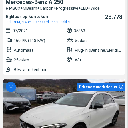
Mercedes-Benz A 250
e MBUX+MBeam+Carbon+Progressive+LED+Wide
23.778
Rijklaar op kenteken
incl. BPM, btw en standaard import pakket
07/2021
35363
160 PK (118 KW)
Sedan
Automaat
Plug-in (Benzine/Elektrisch)
25 g/km
Wit
Btw verrekenbaar
Erkende merkdealer