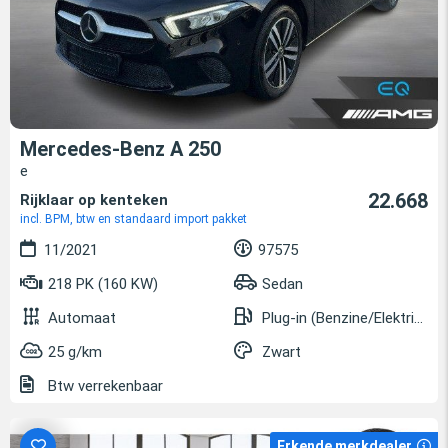
Mercedes-Benz A 250
e
22.668
Rijklaar op kenteken
incl. BPM, btw en standaard import pakket
11/2021
97575
218 PK (160 KW)
Sedan
Automaat
Plug-in (Benzine/Elektrisch)
25 g/km
Zwart
Btw verrekenbaar
Erkende merkdealer