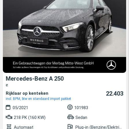
Mercedes-Benz A 250
e
22.403
Rijklaar op kenteken
incl. BPM, btw en standaard import pakket
05/2021
101983
218 PK (160 KW)
Sedan
Automaat
Plug-in (Benzine/Elektrisch)