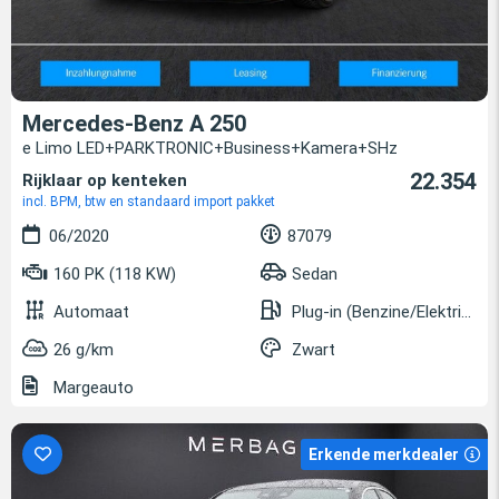
Mercedes-Benz A 250
e Limo LED+PARKTRONIC+Business+Kamera+SHz
22.354
Rijklaar op kenteken
incl. BPM, btw en standaard import pakket
06/2020
87079
160 PK (118 KW)
Sedan
Automaat
Plug-in (Benzine/Elektrisch)
26 g/km
Zwart
Margeauto
Erkende merkdealer