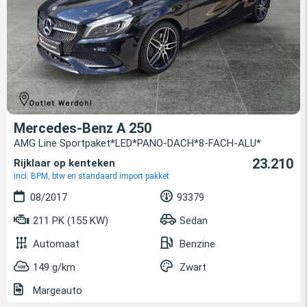
Mercedes-Benz A 250
AMG Line Sportpaket*LED*PANO-DACH*8-FACH-ALU*
23.210
Rijklaar op kenteken
incl. BPM, btw en standaard import pakket
08/2017
93379
211 PK (155 KW)
Sedan
Automaat
Benzine
149 g/km
Zwart
Margeauto