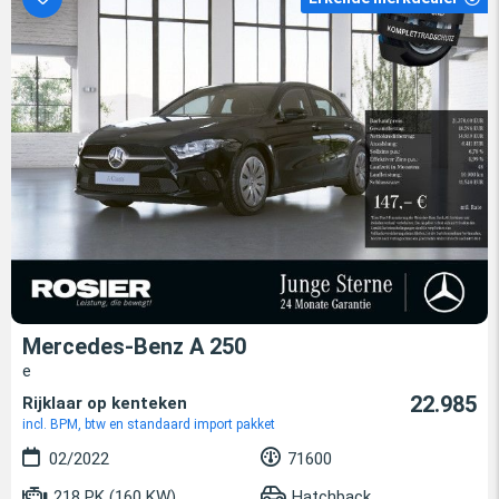
Mercedes-Benz A 250
e
22.985
Rijklaar op kenteken
incl. BPM, btw en standaard import pakket
02/2022
71600
218 PK (160 KW)
Hatchback