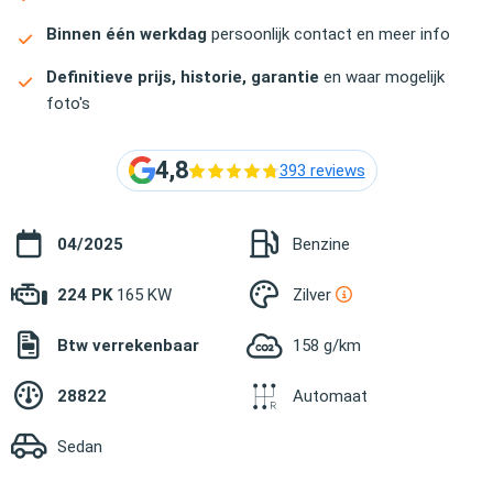
Binnen één werkdag
persoonlijk contact en meer info
Definitieve prijs, historie, garantie
en waar mogelijk
foto's
4,8
393 reviews
04/2025
Benzine
224 PK
165 KW
Zilver
Btw verrekenbaar
158 g/km
28822
Automaat
Sedan