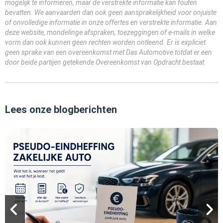
mogelijk te informeren, maar de verstrekte informatie kan fouten
bevatten. We aanvaarden dan ook geen aansprakelijkheid voor onjuiste
of onvolledige informatie in onze offertes en verstrekte informatie. Aan
deze website, mondelinge afspraken, toezeggingen of e-mails in welke
vorm dan ook kunnen geen rechten worden ontleend. Er is expliciet
geen sprake van een overeenkomst met Das Automotive totdat er een
door beide partijen getekende Overeenkomst van Opdracht bestaat.
Lees onze blogberichten