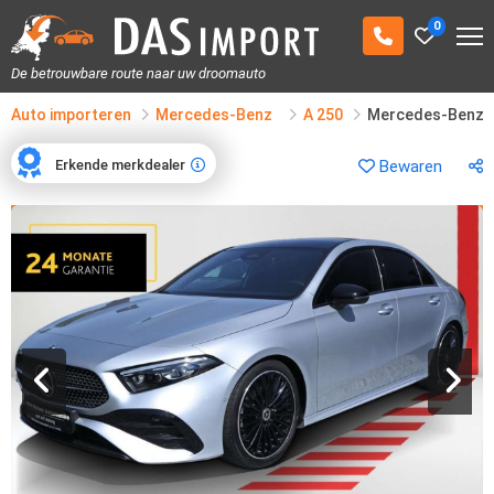
0
De betrouwbare route naar uw droomauto
Auto importeren
Mercedes-Benz
A 250
Mercedes-Benz A
Erkende merkdealer
Bewaren
Erkende merkdealer
1
/
16