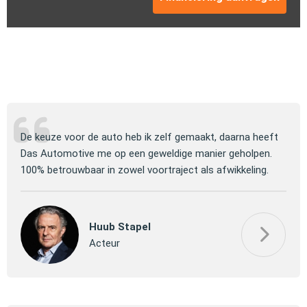
ng
De keuze voor de auto heb ik zelf gemaakt, daarna heeft
Jull
 om
Das Automotive me op een geweldige manier geholpen.
verm
100% betrouwbaar in zowel voortraject als afwikkeling.
mooi
Huub Stapel
Acteur