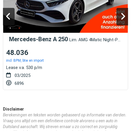
Mercedes-Benz A 250
Lim. AMG 4Matic Night-Paket Kamera Totwink
48.036
incl. BPM, btw en import
Lease v.a. 530 p/m
03/2025
6896
Disclaimer
Berekeningen en teksten worden gebaseerd op informatie van derden.
Vraag ons altijd om een definitieve controle alvorens u een auto in
Duitsland aanschaft. Wij streven ernaar u zo correct en zorgvuldig