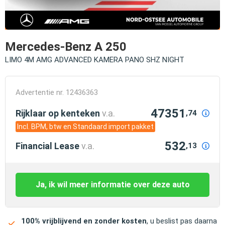
Mercedes-Benz A 250
LIMO 4M AMG ADVANCED KAMERA PANO SHZ NIGHT
Advertentie nr. 12436363
47351
Rijklaar op kenteken
v.a.
,74
Incl. BPM, btw en Standaard import pakket
532
Financial Lease
v.a.
,13
Ja, ik wil meer informatie over deze auto
100% vrijblijvend en zonder kosten
, u beslist pas daarna