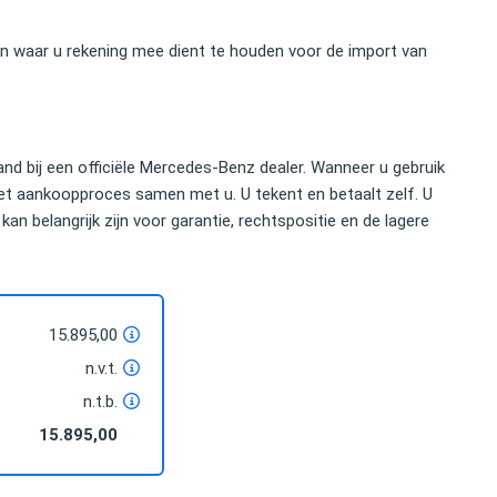
ken waar u rekening mee dient te houden voor de import van
d bij een officiële Mercedes-Benz dealer. Wanneer u gebruik
et aankoopproces samen met u. U tekent en betaalt zelf. U
kan belangrijk zijn voor garantie, rechtspositie en de lagere
15.895,00
n.v.t.
n.t.b.
15.895,00
nomische bedrag dat ik kon
U hebt mij uitstekend geholpen. Uw dege
euze voor het importeren
inspanning bewijst dat je deskundige hu