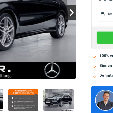
Uw h
100% vr
Binnen
Definiti