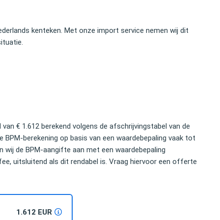
ij snel gemaakt. Ik zou dit
bijstand nodig hebt om met een auto o
anraden.
grens te komen.
derlands kenteken. Met onze import service nemen wij dit
ituatie.
Elco Brinkman
land Private Equity
Oud-politicus
van € 1.612 berekend volgens de afschrijvingstabel van de
ge BPM-berekening op basis van een waardebepaling vaak tot
len wij de BPM-aangifte aan met een waardebepaling
e, uitsluitend als dit rendabel is. Vraag hiervoor een offerte
1.612 EUR