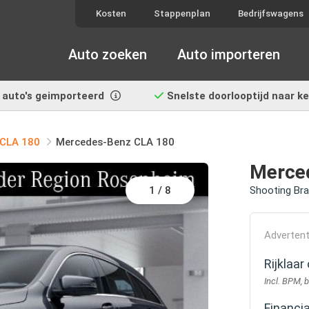
Kosten
Stappenplan
Bedrijfswagens
Auto zoeken
Auto importeren
auto's geimporteerd
Snelste doorlooptijd
naar k
CLA 180
Mercedes-Benz CLA 180
Merce
1
/
8
Shooting Br
Advertent
Rijklaa
Incl. BPM, 
Financi