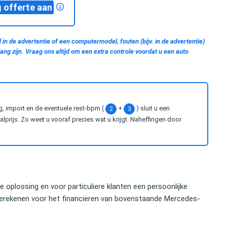
 offerte aan
 in de advertentie of een computermodel, fouten (bijv. in de advertentie)
ng zijn. Vraag ons altijd om een extra controle voordat u een auto
g, import en de eventuele rest-bpm (
+
) sluit u een
2
3
prijs. Zo weet u vooraf precies wat u krijgt. Naheffingen door
se oplossing en voor particuliere klanten een persoonlijke
erekenen voor het financieren van bovenstaande Mercedes-