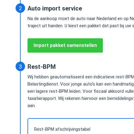
geen omkijken naar. En heel betrouwbaar.
van mijn Audi Q7 vr
Auto import service
iedereen kunnen a
Na de aankoop moet de auto naar Nederland en op Ne
Herald Jongen
traject uit handen. U kiest een pakket dat past bij uw s
Advocaat / Shareholder @
Lex Douze
Greenberg Traurig, LLP
Partner bij Water
Import pakket samenstellen
Rest-BPM
Wij hebben geautomatiseerd een indicatieve rest-BPM 
Belastingdienst. Voor jonge auto’s kan een handmati
een lagere rest-BPM leiden. Voor fiscaal akkoord vul
taxatierapport. Wij rekenen hiervoor een bemiddelingsfe
aan.
Rest-BPM afschrijvingstabel