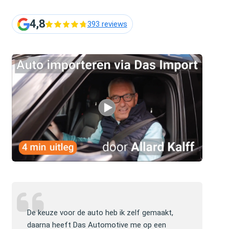
4,8
393 reviews
lijke
De keuze voor de auto heb ik zelf gemaakt,
Jullie mogen 
lp en
daarna heeft Das Automotive me op een
website ver