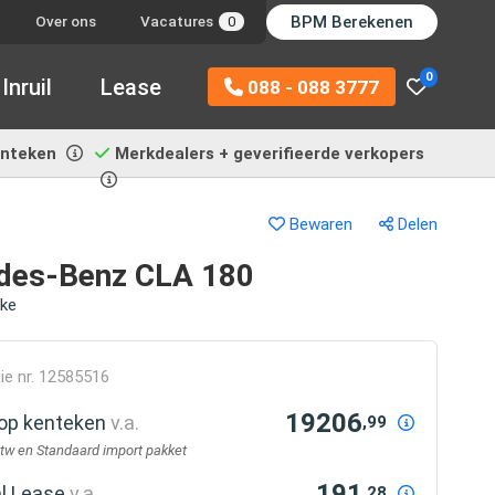
BPM Berekenen
Over ons
Vacatures
0
0
Inruil
Lease
088 - 088 3777
enteken
Merkdealers + geverifieerde verkopers
Bewaren
Delen
des-Benz CLA 180
ake
ie nr. 12585516
19206
r op kenteken
v.a.
,99
btw en Standaard import pakket
191
al Lease
v.a.
,28