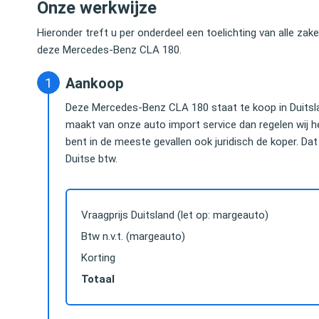
Onze werkwijze
Hieronder treft u per onderdeel een toelichting van alle za
deze Mercedes-Benz CLA 180.
Aankoop
Deze Mercedes-Benz CLA 180 staat te koop in Duitslan
maakt van onze auto import service dan regelen wij h
bent in de meeste gevallen ook juridisch de koper. Dat 
Duitse btw.
Vraagprijs Duitsland (let op: margeauto)
Btw n.v.t. (margeauto)
Korting
Totaal
Das hielp mij snel en uitstekend, tegen een hele
Vanwege het astro
e
goede prijs. Alles netjes geregeld, hassle free,
besparen was de k