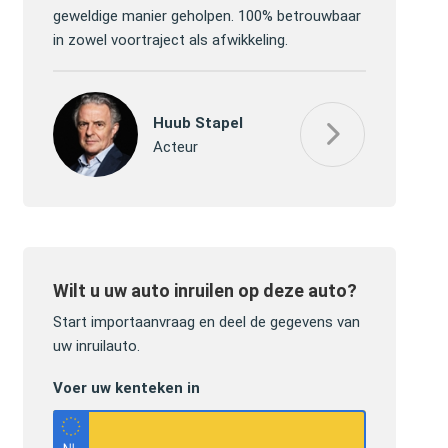
ver de
geweldige manier geholpen. 100% betrouwbaar
efficiënt de
in zowel voortraject als afwikkeling.
gekregen, h
Huub Stapel
Acteur
Wilt u uw auto inruilen op deze auto?
Start importaanvraag en deel de gegevens van
uw inruilauto.
Voer uw kenteken in