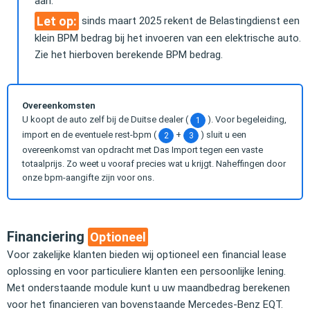
aan.
Let op:
sinds maart 2025 rekent de Belastingdienst een
klein BPM bedrag bij het invoeren van een elektrische auto.
Zie het hierboven berekende BPM bedrag.
Overeenkomsten
U koopt de auto zelf bij de Duitse dealer (
). Voor begeleiding,
1
import en de eventuele rest-bpm (
+
) sluit u een
2
3
overeenkomst van opdracht met Das Import tegen een vaste
totaalprijs. Zo weet u vooraf precies wat u krijgt. Naheffingen door
onze bpm-aangifte zijn voor ons.
Financiering
Optioneel
Voor zakelijke klanten bieden wij optioneel een financial lease
oplossing en voor particuliere klanten een persoonlijke lening.
Met onderstaande module kunt u uw maandbedrag berekenen
voor het financieren van bovenstaande Mercedes-Benz EQT.