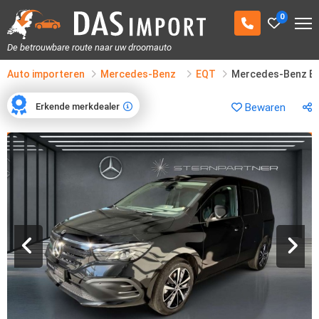
0
De betrouwbare route naar uw droomauto
Auto importeren
Mercedes-Benz
EQT
Mercedes-Benz E
Erkende merkdealer
Bewaren
Erkende merkdealer
1
/
22