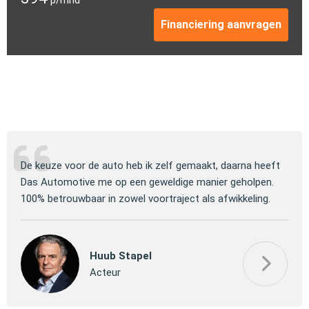
p/mnd
Financiering aanvragen
ng
De keuze voor de auto heb ik zelf gemaakt, daarna heeft
Jull
 om
Das Automotive me op een geweldige manier geholpen.
verm
100% betrouwbaar in zowel voortraject als afwikkeling.
mooi
Huub Stapel
Acteur