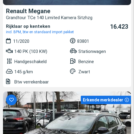
Renault Megane
Grandtour TCe 140 Limited Kamera Sitzhzg
16.423
Rijklaar op kenteken
incl. BPM, btw en standaard import pakket
11/2020
83801
140 PK (103 KW)
Stationwagen
Handgeschakeld
Benzine
145 g/km
Zwart
Btw verrekenbaar
Erkende merkdealer