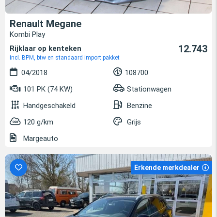
Renault Megane
Kombi Play
12.743
Rijklaar op kenteken
incl. BPM, btw en standaard import pakket
04/2018
108700
101 PK (74 KW)
Stationwagen
Handgeschakeld
Benzine
120 g/km
Grijs
Margeauto
Erkende merkdealer