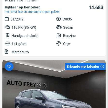
IV Life TCe 115 GPF
14.683
Rijklaar op kenteken
incl. BPM, btw en standaard import pakket
01/2019
59036
116 PK (85 KW)
Sedan
Handgeschakeld
Benzine
141 g/km
Grijs
Margeauto
Erkende merkdealer