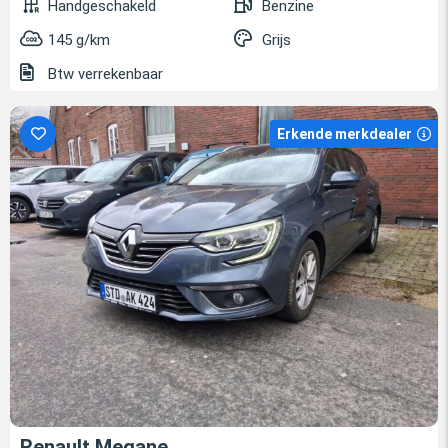
Handgeschakeld
Benzine
145 g/km
Grijs
Btw verrekenbaar
Erkende merkdealer
Renault Megane