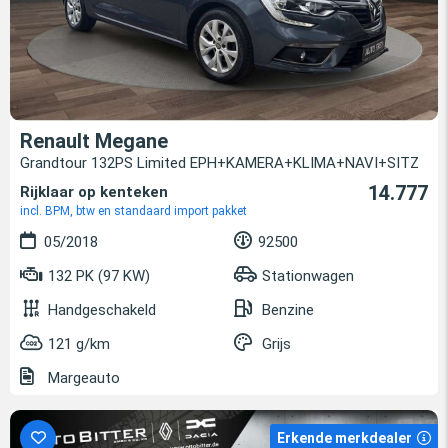
Renault Megane
Grandtour 132PS Limited EPH+KAMERA+KLIMA+NAVI+SITZ
14.777
Rijklaar op kenteken
incl. BPM, btw en standaard import pakket
05/2018
92500
132 PK (97 KW)
Stationwagen
Handgeschakeld
Benzine
121 g/km
Grijs
Margeauto
Erkende merkdealer