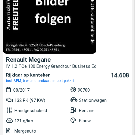
Renault Megane
IV 1.2 TCe 130 Energy Grandtour Business Ed
14.608
Rijklaar op kenteken
incl. BPM, btw en standaard import pakket
08/2017
98700
132 PK (97 KW)
Stationwagen
Handgeschakeld
Benzine
121 g/km
Blauw
Margeauto