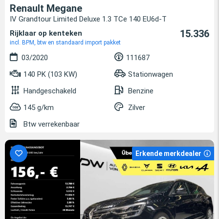
Renault Megane
IV Grandtour Limited Deluxe 1.3 TCe 140 EU6d-T
15.336
Rijklaar op kenteken
incl. BPM, btw en standaard import pakket
03/2020
111687
140 PK (103 KW)
Stationwagen
Handgeschakeld
Benzine
145 g/km
Zilver
Btw verrekenbaar
Erkende merkdealer