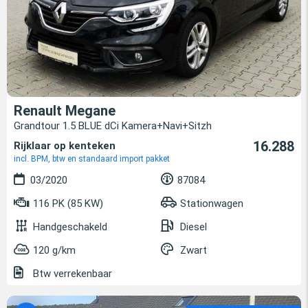
Renault Megane
Grandtour 1.5 BLUE dCi Kamera+Navi+Sitzh
16.288
Rijklaar op kenteken
incl. BPM, btw en standaard import pakket
03/2020
87084
116 PK (85 KW)
Stationwagen
Handgeschakeld
Diesel
120 g/km
Zwart
Btw verrekenbaar