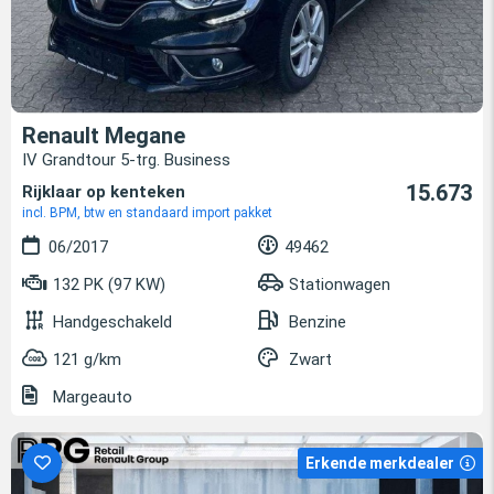
Renault Megane
IV Grandtour 5-trg. Business
15.673
Rijklaar op kenteken
incl. BPM, btw en standaard import pakket
06/2017
49462
132 PK (97 KW)
Stationwagen
Handgeschakeld
Benzine
121 g/km
Zwart
Margeauto
Erkende merkdealer