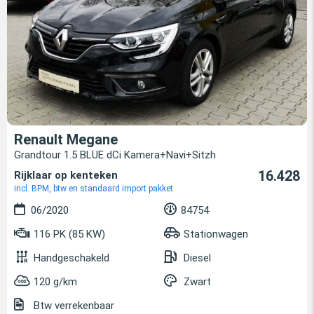
Renault Megane
Grandtour 1.5 BLUE dCi Kamera+Navi+Sitzh
16.428
Rijklaar op kenteken
incl. BPM, btw en standaard import pakket
06/2020
84754
116 PK (85 KW)
Stationwagen
Handgeschakeld
Diesel
120 g/km
Zwart
Btw verrekenbaar