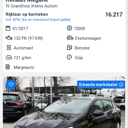
IV Grandtour Intens Autom.
16.217
Rijklaar op kenteken
incl. BPM, btw en standaard import pakket
01/2017
73000
132 PK (97 KW)
Stationwagen
Automaat
Benzine
121 g/km
Grijs
Margeauto
Erkende merkdealer