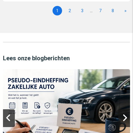
1
2
3
...
7
8
»
Lees onze blogberichten