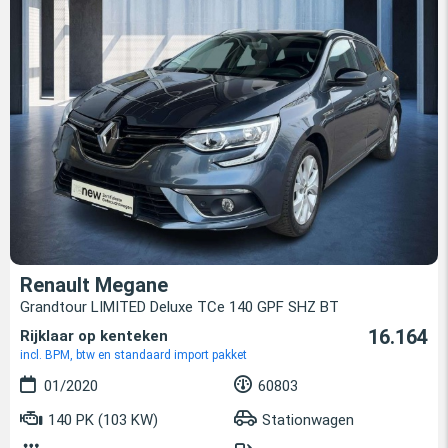
Renault Megane
Grandtour LIMITED Deluxe TCe 140 GPF SHZ BT
16.164
Rijklaar op kenteken
incl. BPM, btw en standaard import pakket
01/2020
60803
140 PK (103 KW)
Stationwagen