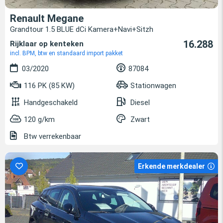
Renault Megane
Grandtour 1.5 BLUE dCi Kamera+Navi+Sitzh
16.288
Rijklaar op kenteken
incl. BPM, btw en standaard import pakket
03/2020
87084
116 PK (85 KW)
Stationwagen
Handgeschakeld
Diesel
120 g/km
Zwart
Btw verrekenbaar
Erkende merkdealer