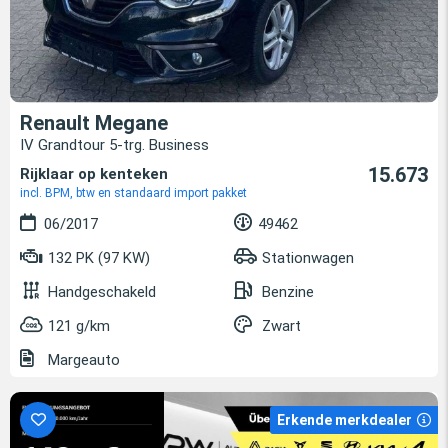
Renault Megane
IV Grandtour 5-trg. Business
15.673
Rijklaar op kenteken
incl. BPM, btw en standaard import pakket
06/2017
49462
132 PK (97 KW)
Stationwagen
Handgeschakeld
Benzine
121 g/km
Zwart
Margeauto
Erkende merkdealer