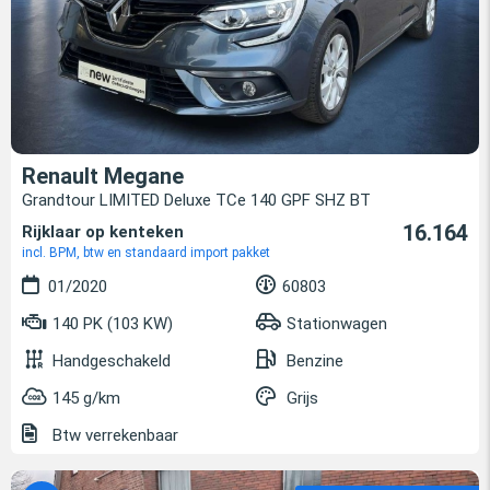
Renault Megane
Grandtour LIMITED Deluxe TCe 140 GPF SHZ BT
16.164
Rijklaar op kenteken
incl. BPM, btw en standaard import pakket
01/2020
60803
140 PK (103 KW)
Stationwagen
Handgeschakeld
Benzine
145 g/km
Grijs
Btw verrekenbaar