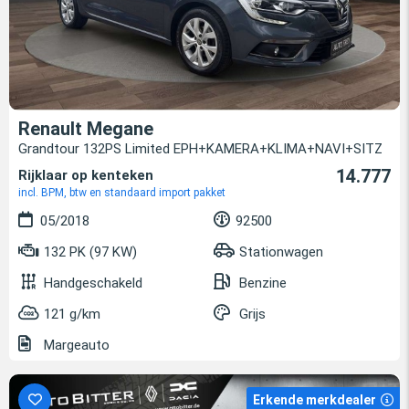
Renault Megane
Grandtour 132PS Limited EPH+KAMERA+KLIMA+NAVI+SITZ
14.777
Rijklaar op kenteken
incl. BPM, btw en standaard import pakket
05/2018
92500
132 PK (97 KW)
Stationwagen
Handgeschakeld
Benzine
121 g/km
Grijs
Margeauto
Erkende merkdealer