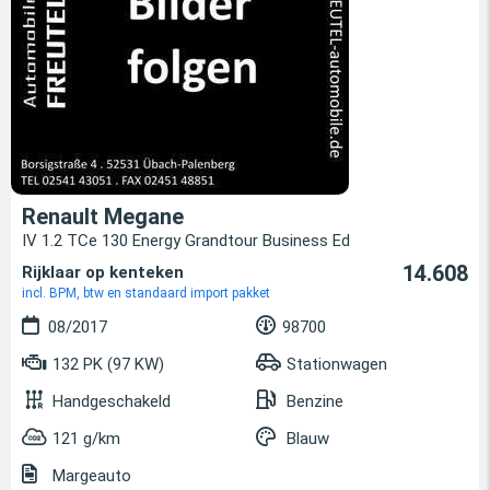
Renault Megane
IV 1.2 TCe 130 Energy Grandtour Business Ed
14.608
Rijklaar op kenteken
incl. BPM, btw en standaard import pakket
08/2017
98700
132 PK (97 KW)
Stationwagen
Handgeschakeld
Benzine
121 g/km
Blauw
Margeauto