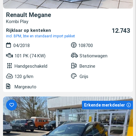
Renault Megane
Kombi Play
12.743
Rijklaar op kenteken
incl. BPM, btw en standaard import pakket
04/2018
108700
101 PK (74 KW)
Stationwagen
Handgeschakeld
Benzine
120 g/km
Grijs
Margeauto
Erkende merkdealer