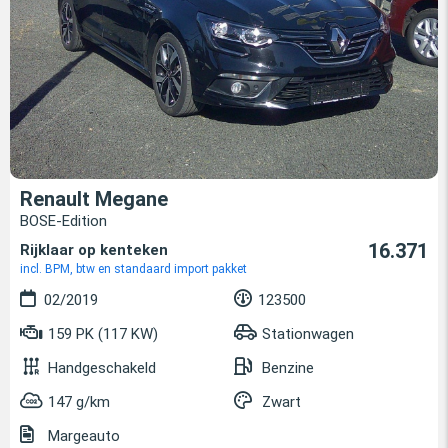
Renault Megane
BOSE-Edition
16.371
Rijklaar op kenteken
incl. BPM, btw en standaard import pakket
02/2019
123500
159 PK (117 KW)
Stationwagen
Handgeschakeld
Benzine
147 g/km
Zwart
Margeauto