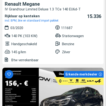
Renault Megane
IV Grandtour Limited Deluxe 1.3 TCe 140 EU6d-T
15.336
Rijklaar op kenteken
incl. BPM, btw en standaard import pakket
03/2020
111687
140 PK (103 KW)
Stationwagen
Handgeschakeld
Benzine
145 g/km
Zilver
Btw verrekenbaar
Erkende merkdealer