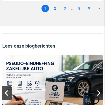
1
2
3
...
8
9
»
Lees onze blogberichten