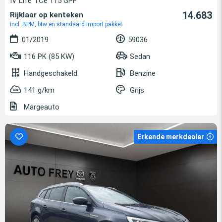
IV Life TCe 115 GPF
14.683
Rijklaar op kenteken
incl. BPM, btw en standaard import pakket
01/2019
59036
116 PK (85 KW)
Sedan
Handgeschakeld
Benzine
141 g/km
Grijs
Margeauto
Erkende merkdealer