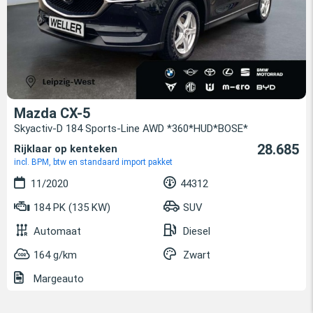
Mazda CX-5
Skyactiv-D 184 Sports-Line AWD *360*HUD*BOSE*
28.685
Rijklaar op kenteken
incl. BPM, btw en standaard import pakket
11/2020
44312
184 PK (135 KW)
SUV
Automaat
Diesel
164 g/km
Zwart
Margeauto