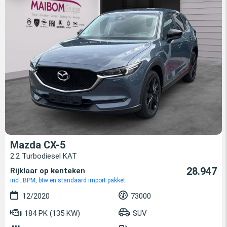
Mazda CX-5
2.2 Turbodiesel KAT
28.947
Rijklaar op kenteken
incl. BPM, btw en standaard import pakket
12/2020
73000
184 PK (135 KW)
SUV