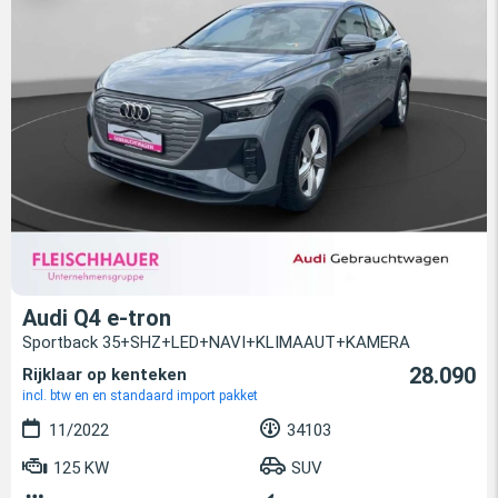
Audi Q4 e-tron
Sportback 35+SHZ+LED+NAVI+KLIMAAUT+KAMERA
28.090
Rijklaar op kenteken
incl. btw en en standaard import pakket
11/2022
34103
125 KW
SUV