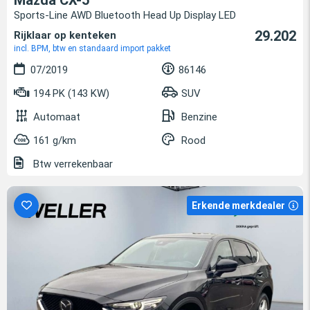
Mazda CX-5
Sports-Line AWD Bluetooth Head Up Display LED
29.202
Rijklaar op kenteken
incl. BPM, btw en standaard import pakket
07/2019
86146
194 PK (143 KW)
SUV
Automaat
Benzine
161 g/km
Rood
Btw verrekenbaar
Erkende merkdealer