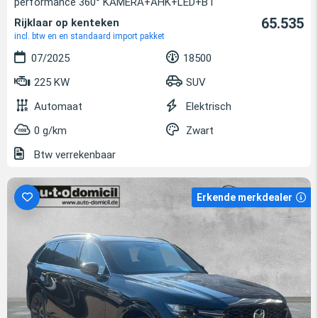
performance 360° KAMERA+AHK+LED+BT
65.535
Rijklaar op kenteken
incl. btw en en standaard import pakket
07/2025
18500
225 KW
SUV
Automaat
Elektrisch
0 g/km
Zwart
Btw verrekenbaar
Erkende merkdealer