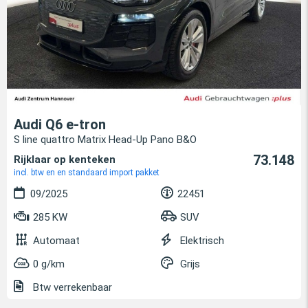
Audi Q6 e-tron
S line quattro Matrix Head-Up Pano B&O
73.148
Rijklaar op kenteken
incl. btw en en standaard import pakket
09/2025
22451
285 KW
SUV
Automaat
Elektrisch
0 g/km
Grijs
Btw verrekenbaar