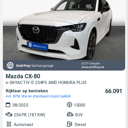
Mazda CX-80
e-SKYACTIV-D 254PS AWD HOMURA PLUS
66.091
Rijklaar op kenteken
incl. BPM, btw en standaard import pakket
08/2025
15000
254 PK (187 KW)
SUV
Automaat
Diesel