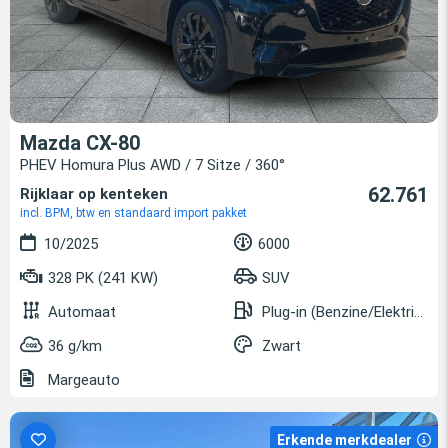
Mazda CX-80
PHEV Homura Plus AWD / 7 Sitze / 360°
62.761
Rijklaar op kenteken
incl. BPM, btw en standaard import pakket
10/2025
6000
328 PK (241 KW)
SUV
Automaat
Plug-in (Benzine/Elektrisch)
36 g/km
Zwart
Margeauto
Erkende merkdealer