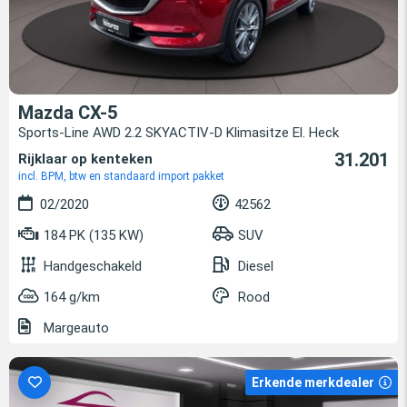
Mazda CX-5
Sports-Line AWD 2.2 SKYACTIV-D Klimasitze El. Heck
31.201
Rijklaar op kenteken
incl. BPM, btw en standaard import pakket
02/2020
42562
184 PK (135 KW)
SUV
Handgeschakeld
Diesel
164 g/km
Rood
Margeauto
Erkende merkdealer