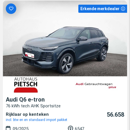
Erkende merkdealer
Audi Q6 e-tron
76 kWh tech AHK Sportsitze
56.658
Rijklaar op kenteken
incl. btw en en standaard import pakket
09/2025
6547