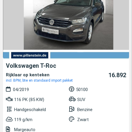
Volkswagen T-Roc
16.892
Rijklaar op kenteken
incl. BPM, btw en standaard import pakket
04/2019
50100
116 PK (85 KW)
SUV
Handgeschakeld
Benzine
119 g/km
Zwart
Margeauto