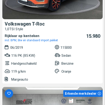
Volkswagen T-Roc
1,0TSI Style
15.980
Rijklaar op kenteken
incl. BPM, btw en standaard import pakket
06/2019
115000
116 PK (85 KW)
Sedan
Handgeschakeld
Benzine
119 g/km
Oranje
Margeauto
Erkende merkdealer