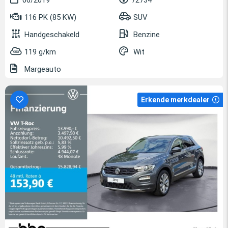
06/2019
72734
116 PK (85 KW)
SUV
Handgeschakeld
Benzine
119 g/km
Wit
Margeauto
Erkende merkdealer