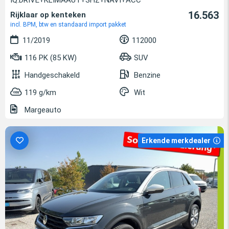
16.563
Rijklaar op kenteken
incl. BPM, btw en standaard import pakket
11/2019
112000
116 PK (85 KW)
SUV
Handgeschakeld
Benzine
119 g/km
Wit
Margeauto
Erkende merkdealer