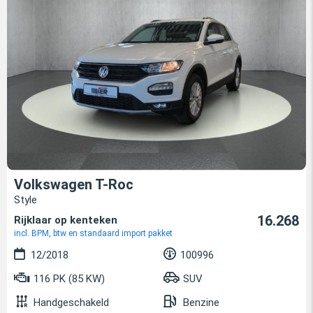
Volkswagen T-Roc
Style
16.268
Rijklaar op kenteken
incl. BPM, btw en standaard import pakket
12/2018
100996
116 PK (85 KW)
SUV
Handgeschakeld
Benzine