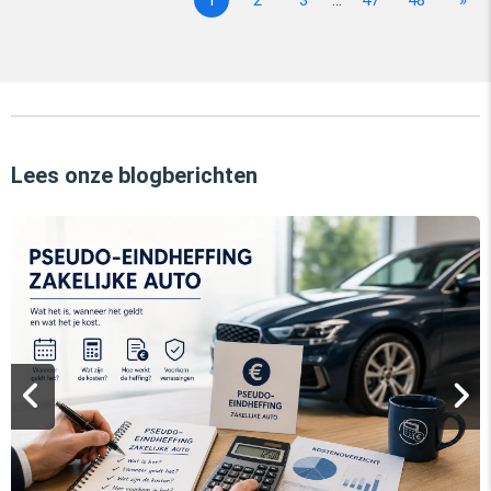
1
2
3
...
47
48
»
Lees onze blogberichten