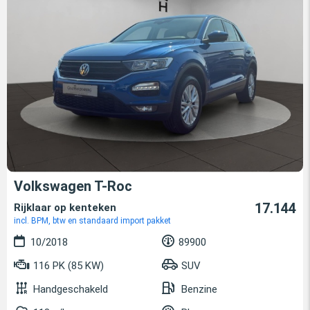
Volkswagen T-Roc
17.144
Rijklaar op kenteken
incl. BPM, btw en standaard import pakket
10/2018
89900
116 PK (85 KW)
SUV
Handgeschakeld
Benzine