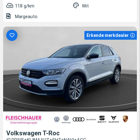
118 g/km
Wit
Margeauto
Erkende merkdealer
Volkswagen T-Roc
IQ.DRIVE+KLIMAAUT+SHZ+NAVI+ACC