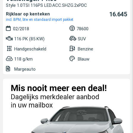
Style 1.0TSI 116PS LED.ACC.SHZG.2xPDC
16.645
Rijklaar op kenteken
incl. BPM, btw en standaard import pakket
02/2018
78600
116 PK (85 KW)
SUV
Handgeschakeld
Benzine
118 g/km
Blauw
Margeauto