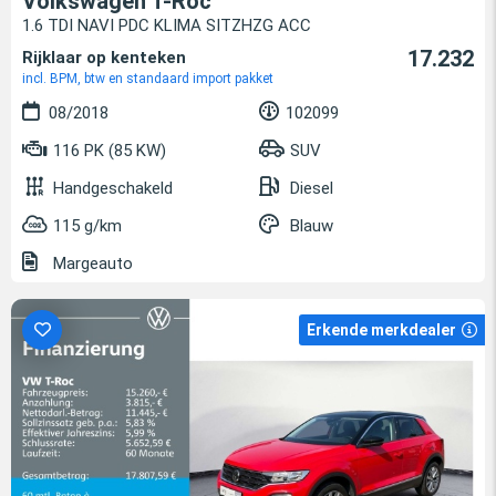
Volkswagen T-Roc
1.6 TDI NAVI PDC KLIMA SITZHZG ACC
17.232
Rijklaar op kenteken
incl. BPM, btw en standaard import pakket
08/2018
102099
116 PK (85 KW)
SUV
Handgeschakeld
Diesel
115 g/km
Blauw
Margeauto
Erkende merkdealer