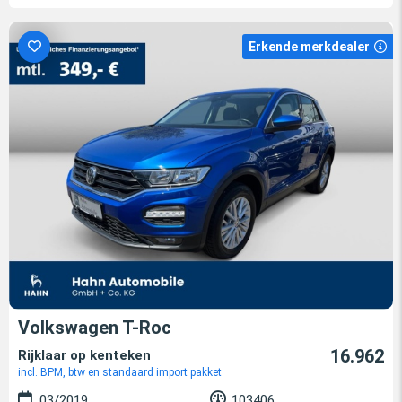
Erkende merkdealer
Volkswagen T-Roc
16.962
Rijklaar op kenteken
incl. BPM, btw en standaard import pakket
03/2019
103406