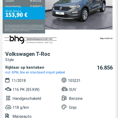
Volkswagen T-Roc
Style
16.856
Rijklaar op kenteken
incl. BPM, btw en standaard import pakket
11/2018
105231
116 PK (85 KW)
SUV
Handgeschakeld
Benzine
118 g/km
Grijs
Margeauto