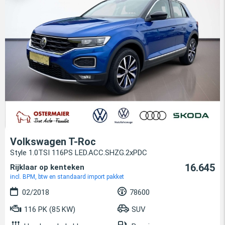
Volkswagen T-Roc
Style 1.0TSI 116PS LED.ACC.SHZG.2xPDC
16.645
Rijklaar op kenteken
incl. BPM, btw en standaard import pakket
02/2018
78600
116 PK (85 KW)
SUV