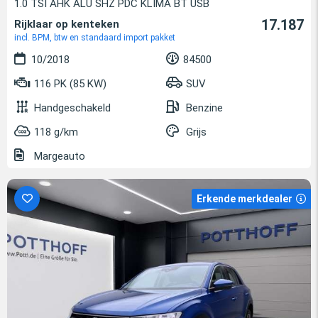
1.0 TSI AHK ALU SHZ PDC KLIMA BT USB
17.187
Rijklaar op kenteken
incl. BPM, btw en standaard import pakket
10/2018
84500
116 PK (85 KW)
SUV
Handgeschakeld
Benzine
118 g/km
Grijs
Margeauto
Erkende merkdealer