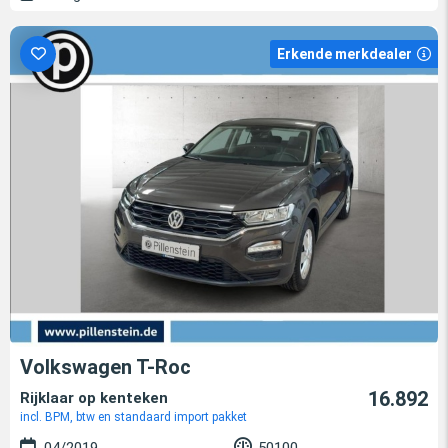
Erkende merkdealer
Volkswagen T-Roc
16.892
Rijklaar op kenteken
incl. BPM, btw en standaard import pakket