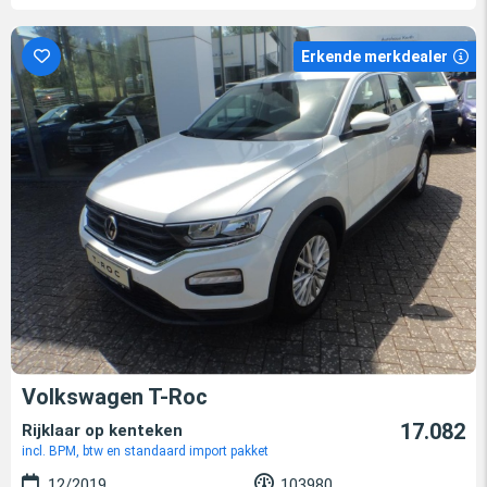
Erkende merkdealer
Volkswagen T-Roc
17.082
Rijklaar op kenteken
incl. BPM, btw en standaard import pakket
12/2019
103980