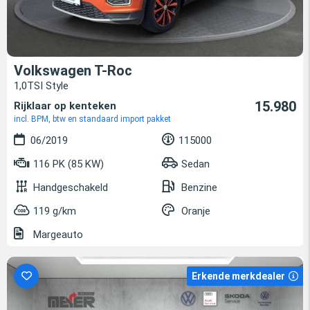
Volkswagen T-Roc
1,0TSI Style
15.980
Rijklaar op kenteken
incl. BPM, btw en standaard import pakket
06/2019
115000
116 PK (85 KW)
Sedan
Handgeschakeld
Benzine
119 g/km
Oranje
Margeauto
Erkende merkdealer