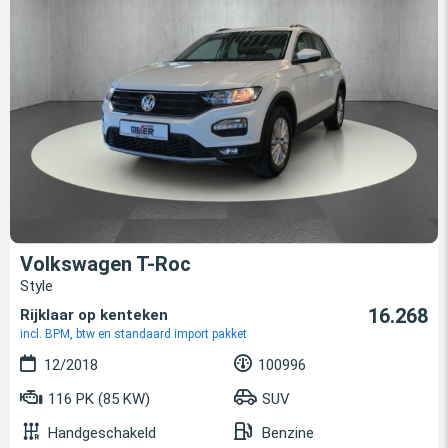
Volkswagen T-Roc
Style
16.268
Rijklaar op kenteken
incl. BPM, btw en standaard import pakket
12/2018
100996
116 PK (85 KW)
SUV
Handgeschakeld
Benzine