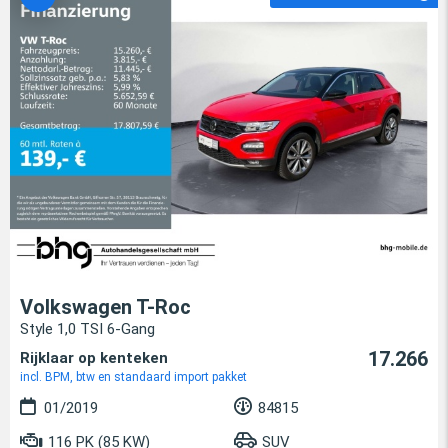
Volkswagen T-Roc
Style 1,0 TSI 6-Gang
17.266
Rijklaar op kenteken
incl. BPM, btw en standaard import pakket
01/2019
84815
116 PK (85 KW)
SUV