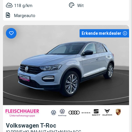
118 g/km
Wit
Margeauto
Erkende merkdealer
Volkswagen T-Roc
IQ.DRIVE+KLIMAAUT+SHZ+NAVI+ACC