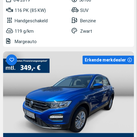
04/2019
50100
116 PK (85 KW)
SUV
Handgeschakeld
Benzine
119 g/km
Zwart
Margeauto
Erkende merkdealer