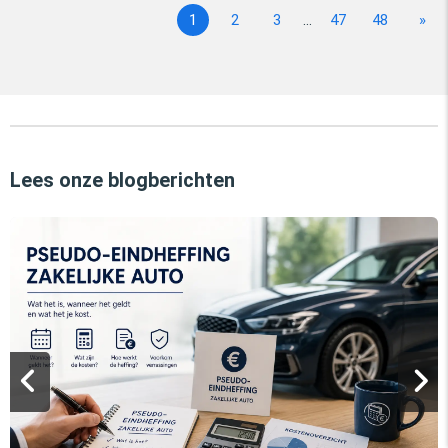
1
2
3
...
47
48
»
Lees onze blogberichten