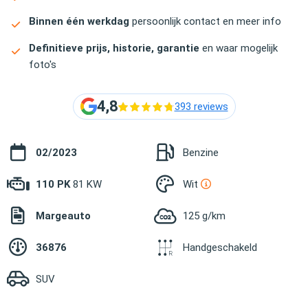
Binnen één werkdag
persoonlijk contact en meer info
Definitieve prijs, historie, garantie
en waar mogelijk
foto's
4,8
393 reviews
02/2023
Benzine
110 PK
81 KW
Wit
Margeauto
125 g/km
36876
Handgeschakeld
SUV