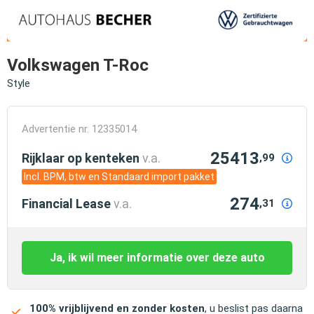
Volkswagen T-Roc
Style
Advertentie nr. 12335014
25413
Rijklaar op kenteken
v.a.
,99
Incl. BPM, btw en Standaard import pakket
274
Financial Lease
v.a.
,31
Ja, ik wil meer informatie over deze auto
100% vrijblijvend en zonder kosten
, u beslist pas daarna