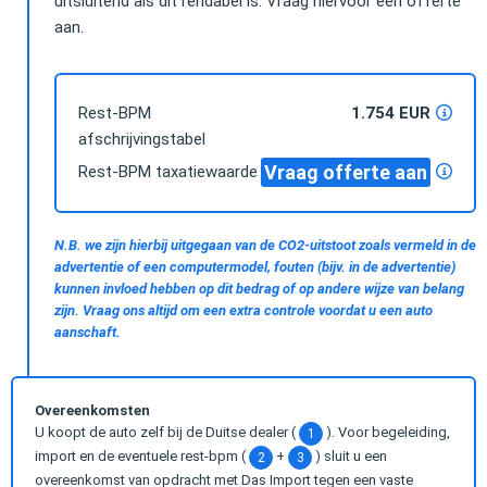
uitsluitend als dit rendabel is. Vraag hiervoor een offerte
aan.
Rest-BPM
1.754 EUR
afschrijvingstabel
Vraag offerte aan
Rest-BPM taxatiewaarde
N.B. we zijn hierbij uitgegaan van de CO2-uitstoot zoals vermeld in de
advertentie of een computermodel, fouten (bijv. in de advertentie)
kunnen invloed hebben op dit bedrag of op andere wijze van belang
zijn. Vraag ons altijd om een extra controle voordat u een auto
aanschaft.
Overeenkomsten
U koopt de auto zelf bij de Duitse dealer (
). Voor begeleiding,
1
import en de eventuele rest-bpm (
+
) sluit u een
2
3
overeenkomst van opdracht met Das Import tegen een vaste