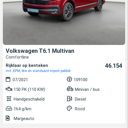
Volkswagen T6.1 Multivan
Comfortline
46.154
Rijklaar op kenteken
incl. BPM, btw en standaard import pakket
07/2021
109100
150 PK (110 KW)
Minivan / bus
Handgeschakeld
Diesel
164 g/km
Rood
Margeauto