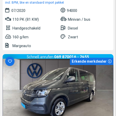
incl. BPM, btw en standaard import pakket
07/2020
94000
110 PK (81 KW)
Minivan / bus
Handgeschakeld
Diesel
160 g/km
Zwart
Margeauto
Erkende merkdealer