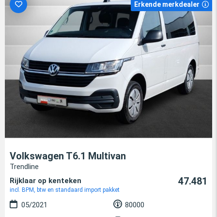
Erkende merkdealer
Volkswagen T6.1 Multivan
Trendline
47.481
Rijklaar op kenteken
incl. BPM, btw en standaard import pakket
05/2021
80000