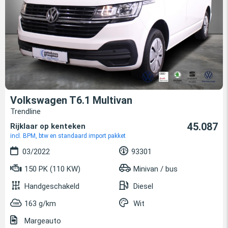
Volkswagen T6.1 Multivan
Trendline
45.087
Rijklaar op kenteken
incl. BPM, btw en standaard import pakket
03/2022
93301
150 PK (110 KW)
Minivan / bus
Handgeschakeld
Diesel
163 g/km
Wit
Margeauto