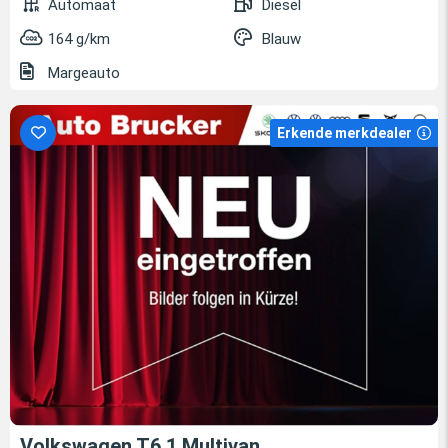
Automaat
Diesel
164 g/km
Blauw
Margeauto
Erkende merkdealer
Volkswagen T6.1 Multivan