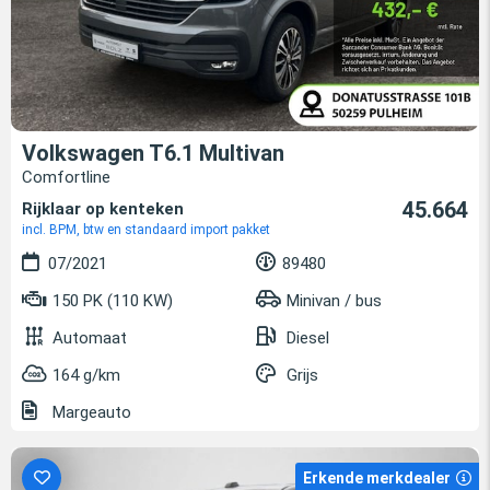
Volkswagen T6.1 Multivan
Comfortline
45.664
Rijklaar op kenteken
incl. BPM, btw en standaard import pakket
07/2021
89480
150 PK (110 KW)
Minivan / bus
Automaat
Diesel
164 g/km
Grijs
Margeauto
Erkende merkdealer