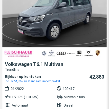
Volkswagen T6.1 Multivan
Trendline
42.880
Rijklaar op kenteken
incl. BPM, btw en standaard import pakket
01/2022
109417
150 PK (110 KW)
Minivan / bus
Automaat
Diesel