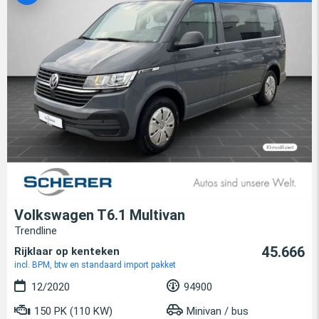
Volkswagen T6.1 Multivan
Trendline
45.666
Rijklaar op kenteken
incl. BPM, btw en standaard import pakket
12/2020
94900
150 PK (110 KW)
Minivan / bus