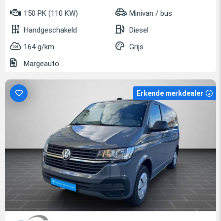
150 PK (110 KW)
Minivan / bus
Handgeschakeld
Diesel
164 g/km
Grijs
Margeauto
Erkende merkdealer