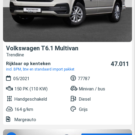
Volkswagen T6.1 Multivan
Trendline
47.011
Rijklaar op kenteken
incl. BPM, btw en standaard import pakket
05/2021
77787
150 PK (110 KW)
Minivan / bus
Handgeschakeld
Diesel
164 g/km
Grijs
Margeauto