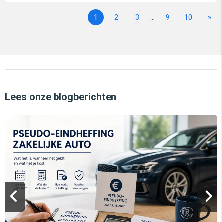
1
2
3
...
9
10
»
Lees onze blogberichten