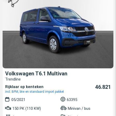
Volkswagen T6.1 Multivan
Trendline
46.821
Rijklaar op kenteken
incl. BPM, btw en standaard import pakket
05/2021
63395
150 PK (110 KW)
Minivan / bus