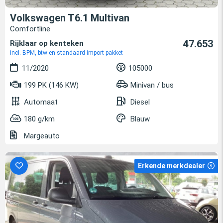
Volkswagen T6.1 Multivan
Comfortline
47.653
Rijklaar op kenteken
incl. BPM, btw en standaard import pakket
11/2020
105000
199 PK (146 KW)
Minivan / bus
Automaat
Diesel
180 g/km
Blauw
Margeauto
Erkende merkdealer