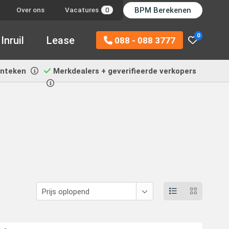
BPM Berekenen
Over ons
Vacatures
0
0
Inruil
Lease
088 - 088 3777
enteken
Merkdealers + geverifieerde verkopers