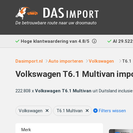
De betrouwbare route naar uw droomauto
Hoge klantwaardering van
4.8/5
Al
29.522
Dasimport.nl
Auto importeren
Volkswagen
T6.1
Volkswagen T6.1 Multivan imp
222.808 x
Volkswagen T6.1 Multivan
uit Duitsland inclus
Volkswagen
T6.1 Multivan
Filters wissen
Merk