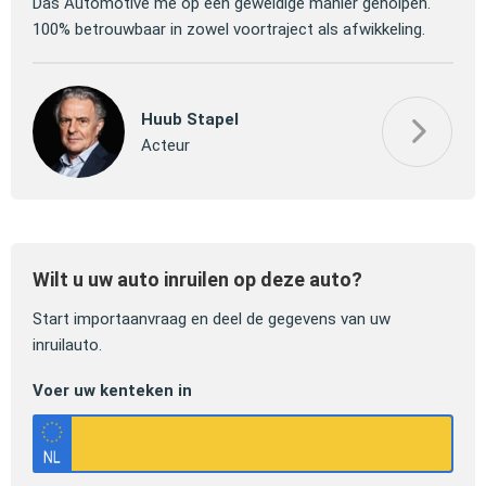
 om
Das Automotive me op een geweldige manier geholpen.
verm
100% betrouwbaar in zowel voortraject als afwikkeling.
mooi
Huub Stapel
Acteur
Wilt u uw auto inruilen op deze auto?
Start importaanvraag en deel de gegevens van uw
inruilauto.
Voer uw kenteken in