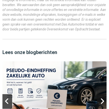
mogelijk te informeren, maar de verstrekte informatie kan fouten
bevatten. We aanvaarden dan ook geen aansprakelijkheid voor onjuiste
of onvolledige informatie in onze offertes en verstrekte informatie. Aan
deze website, mondelinge afspraken, toezeggingen of e-mails in welke
vorm dan ook kunnen geen rechten worden ontleend. Er is expliciet
geen sprake van een overeenkomst met Das Automotive totdat er een
door beide partijen getekende Overeenkomst van Opdracht bestaat.
Lees onze blogberichten