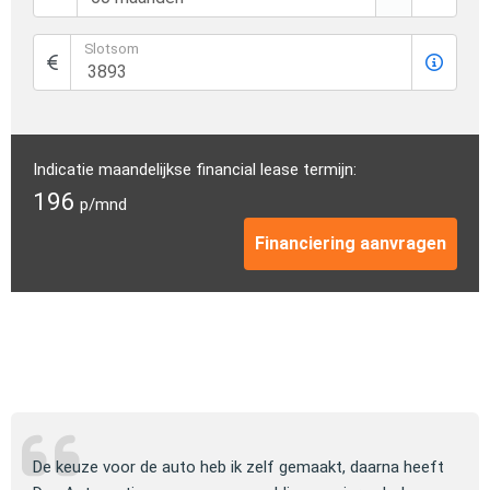
Slotsom
Indicatie maandelijkse financial lease termijn:
196
p/mnd
Financiering aanvragen
ng
De keuze voor de auto heb ik zelf gemaakt, daarna heeft
Jull