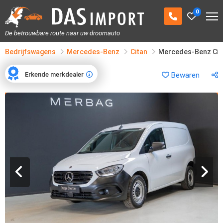
0
De betrouwbare route naar uw droomauto
Bedrijfswagens
Mercedes-Benz
Citan
Mercedes-Benz Cit
Erkende merkdealer
Bewaren
Erkende merkdealer
1
/
23