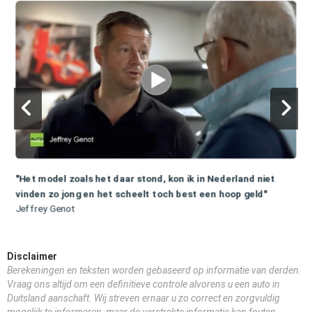
"Het model zoals het daar stond, kon ik in Nederland niet
vinden zo jong en het scheelt toch best een hoop geld"
Jeffrey Genot
Disclaimer
Berekeningen en teksten worden gebaseerd op informatie van derden.
Vraag ons altijd om een definitieve controle alvorens u een auto in
Duitsland aanschaft. Wij streven ernaar u zo correct en zorgvuldig