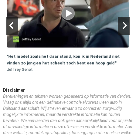
"Het model zoals het daar stond, kon ik in Nederland niet
vinden zo jong en het scheelt toch best een hoop geld"
Jeffrey Genot
Disclaimer
Berekeningen en teksten worden gebaseerd op informatie van derden.
Vraag ons altijd om een definitieve controle alvorens u een auto in
Duitsland aanschaft. Wij streven ernaar u zo correct en zorgvuldig
mogelijk te informeren, maar de verstrekte informatie kan fouten
bevatten. We aanvaarden dan ook geen aansprakelijkheid voor onjuiste
of onvolledige informatie in onze offertes en verstrekte informatie. Aan
deze website, mondelinge afspraken, toezeggingen of e-mails in welke