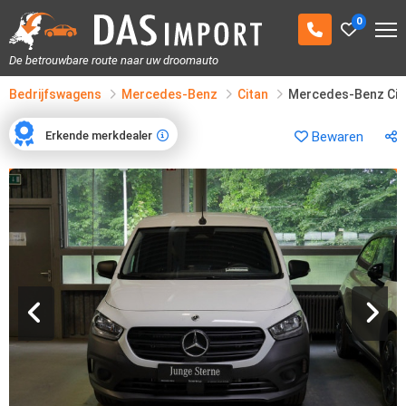
0
De betrouwbare route naar uw droomauto
Bedrijfswagens
Mercedes-Benz
Citan
Mercedes-Benz Cit
Erkende merkdealer
Bewaren
Erkende merkdealer
1
/
21