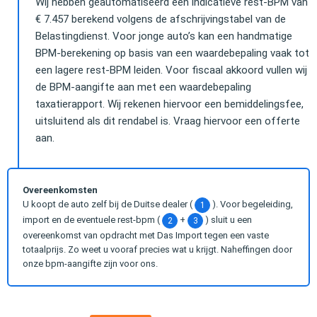
Wij hebben geautomatiseerd een indicatieve rest-BPM van
€ 7.457 berekend volgens de afschrijvingstabel van de
Belastingdienst. Voor jonge auto’s kan een handmatige
BPM-berekening op basis van een waardebepaling vaak tot
een lagere rest-BPM leiden. Voor fiscaal akkoord vullen wij
de BPM-aangifte aan met een waardebepaling
taxatierapport. Wij rekenen hiervoor een bemiddelingsfee,
uitsluitend als dit rendabel is. Vraag hiervoor een offerte
aan.
Overeenkomsten
U koopt de auto zelf bij de Duitse dealer (
). Voor begeleiding,
1
import en de eventuele rest-bpm (
+
) sluit u een
2
3
overeenkomst van opdracht met Das Import tegen een vaste
totaalprijs. Zo weet u vooraf precies wat u krijgt. Naheffingen door
onze bpm-aangifte zijn voor ons.