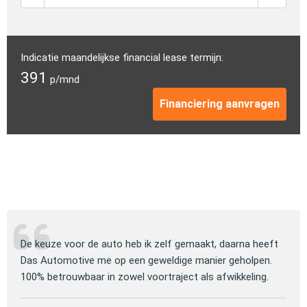
Indicatie maandelijkse financial lease termijn:
391
p/mnd
Financiering aanvragen
ng
De keuze voor de auto heb ik zelf gemaakt, daarna heeft
Jull
 om
Das Automotive me op een geweldige manier geholpen.
verm
100% betrouwbaar in zowel voortraject als afwikkeling.
mooi