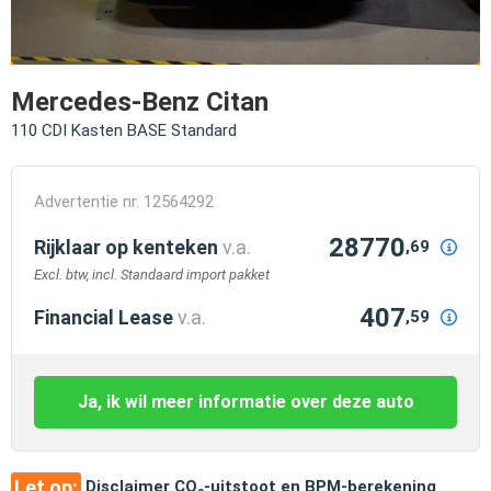
Mercedes-Benz Citan
110 CDI Kasten BASE Standard
Advertentie nr. 12564292
28770
Rijklaar op kenteken
v.a.
,69
Excl. btw, incl. Standaard import pakket
407
Financial Lease
v.a.
,59
Ja, ik wil meer informatie over deze auto
Let op:
Disclaimer CO₂-uitstoot en BPM-berekening