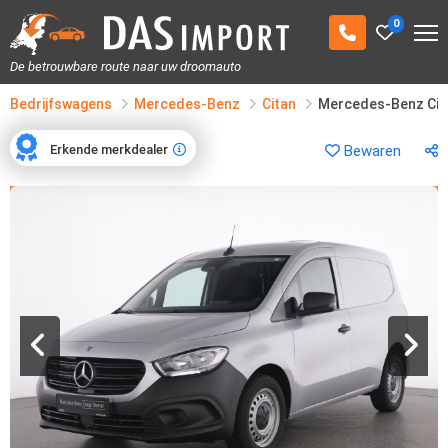
0
De betrouwbare route naar uw droomauto
Bedrijfswagens
Mercedes-Benz
Citan
Mercedes-Benz Cit
Erkende merkdealer
Bewaren
Erkende merkdealer
1
/
25