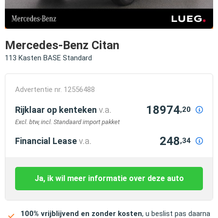
Mercedes-Benz Citan
113 Kasten BASE Standard
Advertentie nr. 12556488
18974
Rijklaar op kenteken
v.a.
,20
Excl. btw, incl. Standaard import pakket
248
Financial Lease
v.a.
,34
Ja, ik wil meer informatie over deze auto
100% vrijblijvend en zonder kosten
, u beslist pas daarna