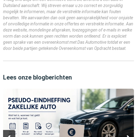
Duitsland aanschaft. Wij streven ernaar u zo correct en zorgvuldig
mogelijk te informeren, maar de verstrekte informatie kan fouten
bevatten. We aanvaarden dan ook geen aansprakelijkheid voor onjuiste
of onvolledige informatie in onze offertes en verstrekte informatie. Aan
deze website, mondelinge afspraken, toezeggingen of e-mails in welke
vorm dan ook kunnen geen rechten worden ontleend. Er is expliciet
geen sprake van een overeenkomst met Das Automotive totdat er een
door beide partijen getekende Overeenkomst van Opdracht bestaat.
Lees onze blogberichten