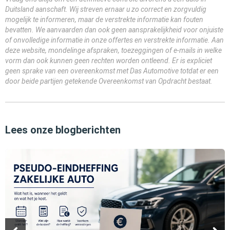
Duitsland aanschaft. Wij streven ernaar u zo correct en zorgvuldig
mogelijk te informeren, maar de verstrekte informatie kan fouten
bevatten. We aanvaarden dan ook geen aansprakelijkheid voor onjuiste
of onvolledige informatie in onze offertes en verstrekte informatie. Aan
deze website, mondelinge afspraken, toezeggingen of e-mails in welke
vorm dan ook kunnen geen rechten worden ontleend. Er is expliciet
geen sprake van een overeenkomst met Das Automotive totdat er een
door beide partijen getekende Overeenkomst van Opdracht bestaat.
Lees onze blogberichten