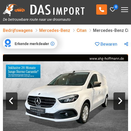
0
De betrouwbare route naar uw droomauto
Bedrijfswagens
Mercedes-Benz
Citan
Mercedes-Benz Cit
Erkende merkdealer
Bewaren
Erkende merkdealer
1
/
16