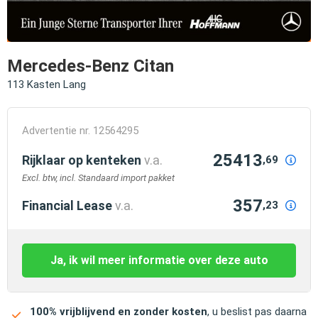
Mercedes-Benz Citan
113 Kasten Lang
Advertentie nr. 12564295
25413
Rijklaar op kenteken
v.a.
,69
Excl. btw, incl. Standaard import pakket
357
Financial Lease
v.a.
,23
Ja, ik wil meer informatie over deze auto
100% vrijblijvend en zonder kosten
, u beslist pas daarna