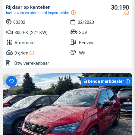
30.190
Rijklaar op kenteken
incl. btw en en standaard import pakket
60302
02/2023
300 PK (221 KW)
SUV
Automaat
Benzine
0 g/km
Wit
Btw verrekenbaar
Erkende merkdealer