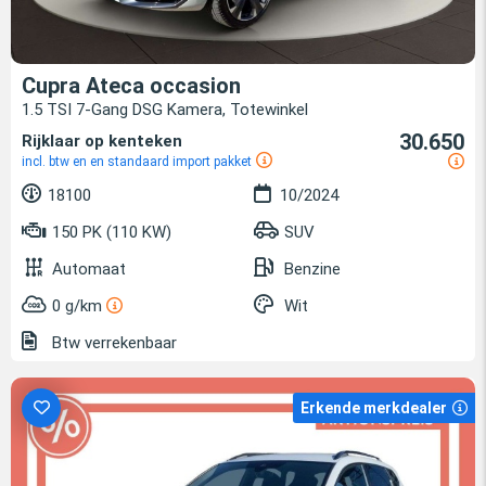
Cupra Ateca occasion
1.5 TSI 7-Gang DSG Kamera, Totewinkel
30.650
Rijklaar op kenteken
incl. btw en en standaard import pakket
18100
10/2024
150 PK (110 KW)
SUV
Automaat
Benzine
0 g/km
Wit
Btw verrekenbaar
Erkende merkdealer