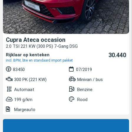
Cupra Ateca occasion
2.0 TSI 221 KW (300 PS) 7-Gang DSG
30.440
Rijklaar op kenteken
incl. BPM, btw en standaard import pakket
83450
07/2019
300 PK (221 KW)
Minivan / bus
Automaat
Benzine
199 g/km
Rood
Margeauto