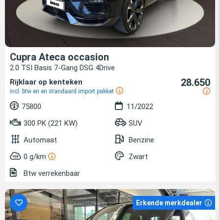
Cupra Ateca occasion
2.0 TSI Basis 7-Gang DSG 4Drive
28.650
Rijklaar op kenteken
incl. btw en en standaard import pakket
75800
11/2022
300 PK (221 KW)
SUV
Automaat
Benzine
0 g/km
Zwart
Btw verrekenbaar
Erkende merkdealer