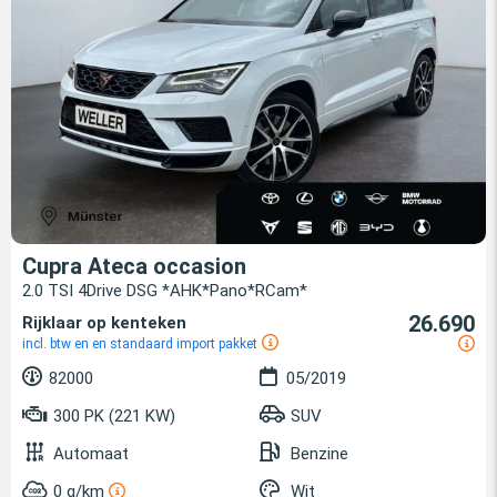
Cupra Ateca occasion
2.0 TSI 4Drive DSG *AHK*Pano*RCam*
26.690
Rijklaar op kenteken
incl. btw en en standaard import pakket
82000
05/2019
300 PK (221 KW)
SUV
Automaat
Benzine
0 g/km
Wit