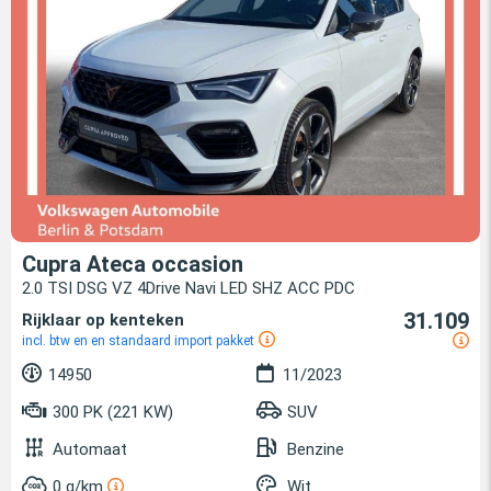
Cupra Ateca occasion
2.0 TSI DSG VZ 4Drive Navi LED SHZ ACC PDC
31.109
Rijklaar op kenteken
incl. btw en en standaard import pakket
14950
11/2023
300 PK (221 KW)
SUV
Automaat
Benzine
0 g/km
Wit