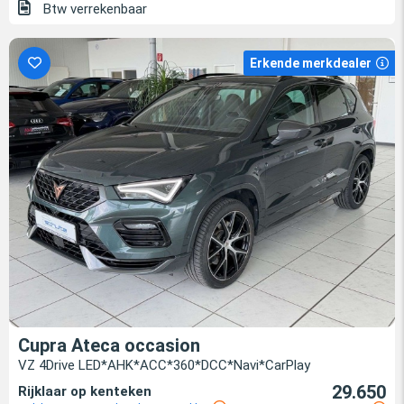
Btw verrekenbaar
Erkende merkdealer
Cupra Ateca occasion
VZ 4Drive LED*AHK*ACC*360*DCC*Navi*CarPlay
29.650
Rijklaar op kenteken