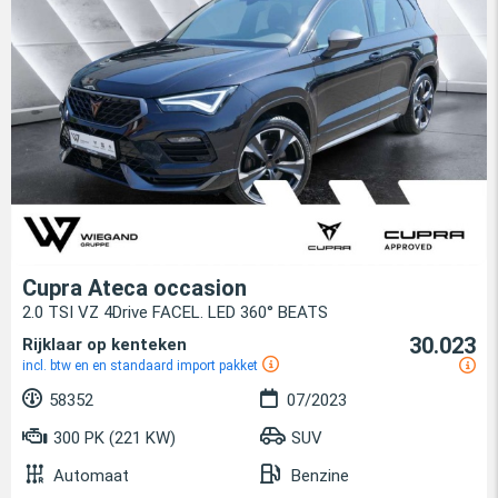
Cupra Ateca occasion
2.0 TSI VZ 4Drive FACEL. LED 360° BEATS
30.023
Rijklaar op kenteken
incl. btw en en standaard import pakket
58352
07/2023
300 PK (221 KW)
SUV
Automaat
Benzine