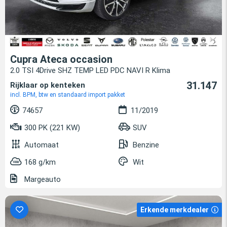
Cupra Ateca occasion
2.0 TSI 4Drive SHZ TEMP LED PDC NAVI R Klima
31.147
Rijklaar op kenteken
incl. BPM, btw en standaard import pakket
74657
11/2019
300 PK (221 KW)
SUV
Automaat
Benzine
168 g/km
Wit
Margeauto
Erkende merkdealer