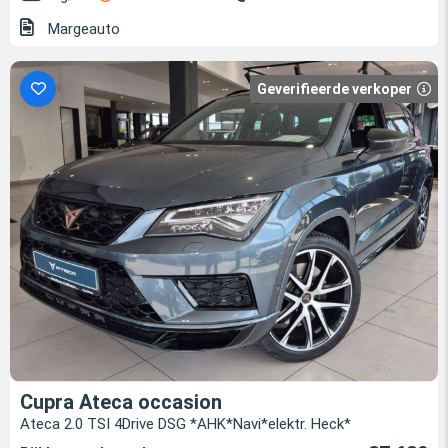
Margeauto
Geverifieerde verkoper
Cupra Ateca occasion
Ateca 2.0 TSI 4Drive DSG *AHK*Navi*elektr. Heck*