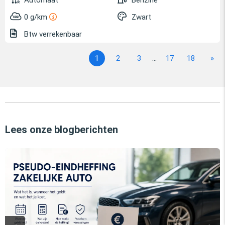
Automaat
Benzine
0 g/km
Zwart
Btw verrekenbaar
1
2
3
...
17
18
»
Lees onze blogberichten