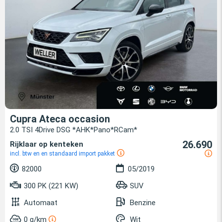
Cupra Ateca occasion
2.0 TSI 4Drive DSG *AHK*Pano*RCam*
26.690
Rijklaar op kenteken
incl. btw en en standaard import pakket
82000
05/2019
300 PK (221 KW)
SUV
Automaat
Benzine
0 g/km
Wit