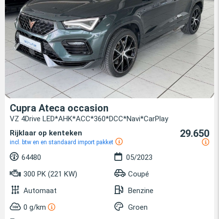
Cupra Ateca occasion
VZ 4Drive LED*AHK*ACC*360*DCC*Navi*CarPlay
29.650
Rijklaar op kenteken
incl. btw en en standaard import pakket
64480
05/2023
300 PK (221 KW)
Coupé
Automaat
Benzine
0 g/km
Groen