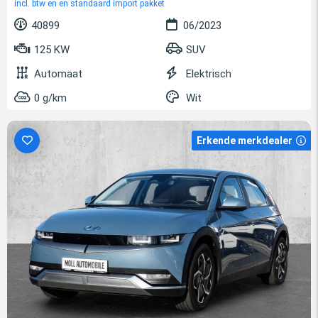
incl. btw en en standaard import pakket
40899
06/2023
125 KW
SUV
Automaat
Elektrisch
0 g/km
Wit
Erkende merkdealer