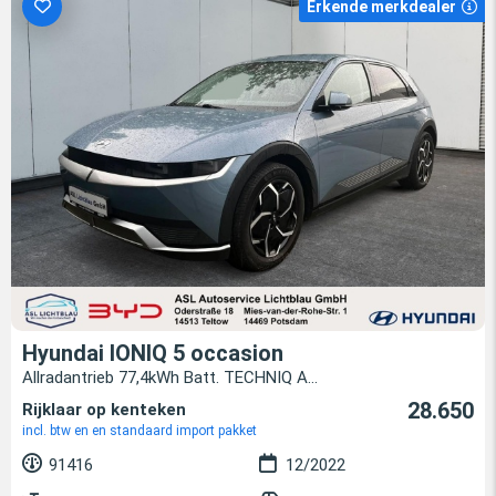
Erkende merkdealer
Hyundai IONIQ 5 occasion
Allradantrieb 77,4kWh Batt. TECHNIQ A...
28.650
Rijklaar op kenteken
incl. btw en en standaard import pakket
91416
12/2022