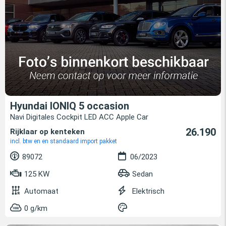
Hyundai IONIQ 5 occasion
Navi Digitales Cockpit LED ACC Apple Car
26.190
Rijklaar op kenteken
incl. btw en en standaard import pakket
89072
06/2023
125 KW
Sedan
Automaat
Elektrisch
0 g/km