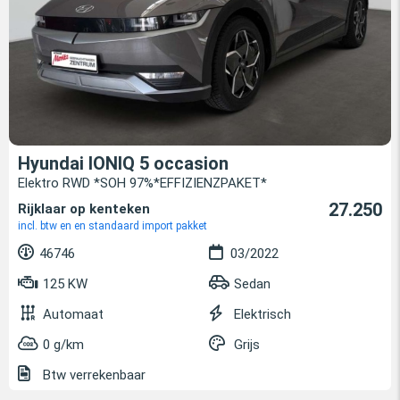
Hyundai IONIQ 5 occasion
Elektro RWD *SOH 97%*EFFIZIENZPAKET*
27.250
Rijklaar op kenteken
incl. btw en en standaard import pakket
46746
03/2022
125 KW
Sedan
Automaat
Elektrisch
0 g/km
Grijs
Btw verrekenbaar