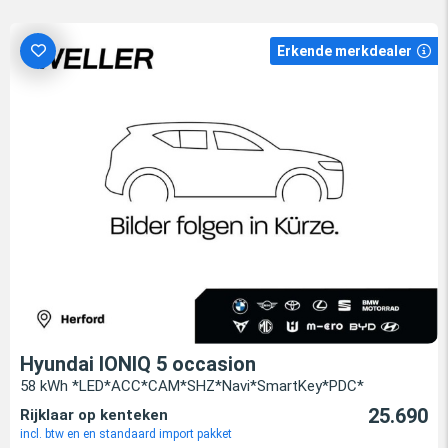
Erkende merkdealer
Hyundai IONIQ 5 occasion
58 kWh *LED*ACC*CAM*SHZ*Navi*SmartKey*PDC*
25.690
Rijklaar op kenteken
incl. btw en en standaard import pakket