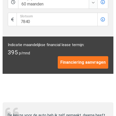
Slotsom
Indicatie maandelijkse financial lease termijn:
395
p/mnd
Financiering aanvragen
ng
De keuze voor de auto heb ik zelf gemaakt, daarna heeft
Jull