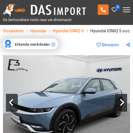
0
De betrouwbare route naar uw droomauto
Occasions
Hyundai
Hyundai IONIQ 5
Hyundai IONIQ 5 occa
Erkende merkdealer
Bewaren
Erkende merkdealer
1
/
17