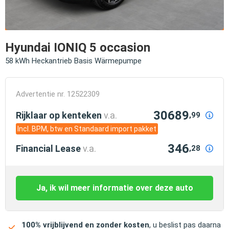
Hyundai IONIQ 5 occasion
58 kWh Heckantrieb Basis Wärmepumpe
Advertentie nr. 12522309
30689
Rijklaar op kenteken
v.a.
,99
Incl. BPM, btw en Standaard import pakket
346
Financial Lease
v.a.
,28
Ja, ik wil meer informatie over deze auto
100% vrijblijvend en zonder kosten
, u beslist pas daarna