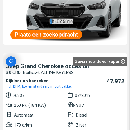
Geverifieerde verkoper
Jeep Grand Cherokee occasion
3.0 CRD Trailhawk ALPINE KEYLESS
47.972
Rijklaar op kenteken
incl. BPM, btw en standaard import pakket
76337
07/2019
250 PK (184 KW)
SUV
Automaat
Diesel
179 g/km
Zilver