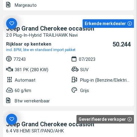
Margeauto
Erkende merkdealer
Jeep Grand Cherokee occasion
2.0 Plug-In-Hybrid TRAILHAWK Navi
50.244
Rijklaar op kenteken
incl. BPM, btw en standaard import pakket
77243
07/2023
381 PK (280 KW)
SUV
Automaat
Plug-in (Benzine/Elektrisch)
60 g/km
Grijs
Btw verrekenbaar
Geverifieerde verkoper
Jeep Grand Cherokee occasion
6.4 V8 HEMI SRT/PANO/AHK