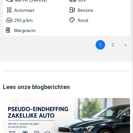
468 PK (344 KW)
SUV
Automaat
Benzine
295 g/km
Rood
Margeauto
1
2
»
Lees onze blogberichten