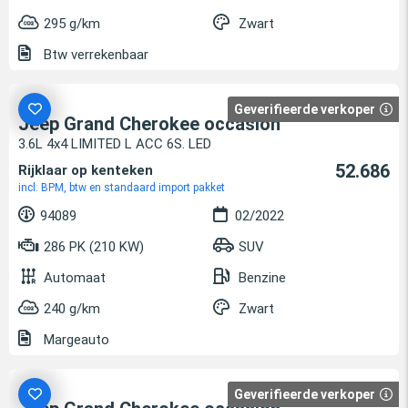
295 g/km
Zwart
Btw verrekenbaar
Geverifieerde verkoper
Jeep Grand Cherokee occasion
3.6L 4x4 LIMITED L ACC 6S. LED
52.686
Rijklaar op kenteken
incl. BPM, btw en standaard import pakket
94089
02/2022
286 PK (210 KW)
SUV
Automaat
Benzine
240 g/km
Zwart
Margeauto
Geverifieerde verkoper