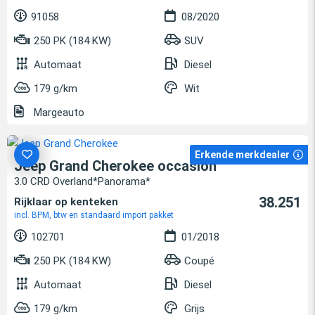
91058
08/2020
250 PK (184 KW)
SUV
Automaat
Diesel
179 g/km
Wit
Margeauto
Erkende merkdealer
Jeep Grand Cherokee occasion
3.0 CRD Overland*Panorama*
38.251
Rijklaar op kenteken
incl. BPM, btw en standaard import pakket
102701
01/2018
250 PK (184 KW)
Coupé
Automaat
Diesel
179 g/km
Grijs