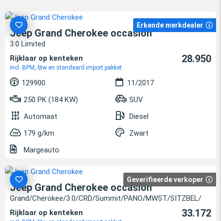
Erkende merkdealer
Jeep Grand Cherokee occasion
3.0 Limited
28.950
Rijklaar op kenteken
incl. BPM, btw en standaard import pakket
129900
11/2017
250 PK (184 KW)
SUV
Automaat
Diesel
179 g/km
Zwart
Margeauto
Geverifieerde verkoper
Jeep Grand Cherokee occasion
Grand/Cherokee/3.0/CRD/Summit/PANO/MWST/SITZBEL/
33.172
Rijklaar op kenteken