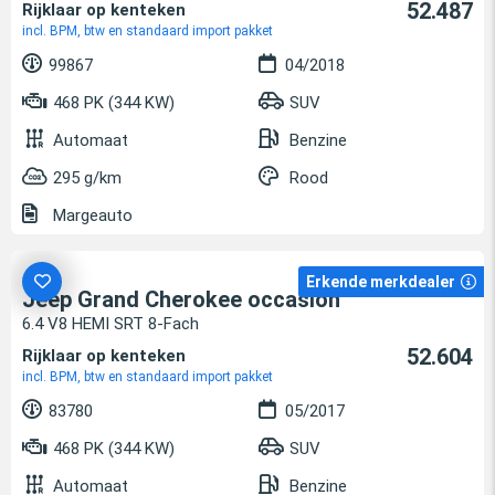
52.487
Rijklaar op kenteken
incl. BPM, btw en standaard import pakket
99867
04/2018
468 PK (344 KW)
SUV
Automaat
Benzine
295 g/km
Rood
Margeauto
Erkende merkdealer
Jeep Grand Cherokee occasion
6.4 V8 HEMI SRT 8-Fach
52.604
Rijklaar op kenteken
incl. BPM, btw en standaard import pakket
83780
05/2017
468 PK (344 KW)
SUV
Automaat
Benzine