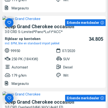
Margeauto
Erkende merkdealer
Jeep Grand Cherokee occasion
3.0 CRD S-Limited*Pano*Luft*ACC*
34.805
Rijklaar op kenteken
incl. BPM, btw en standaard import pakket
99950
07/2020
250 PK (184 KW)
SUV
Automaat
Diesel
179 g/km
Wit
Margeauto
Erkende merkdealer
Jeep Grand Cherokee occasion
3.0 CRD Overland/H&K/AVV/4x4/LED