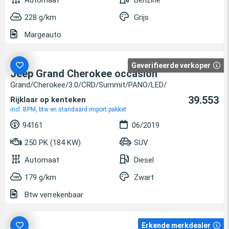
Automaat
Benzine
228 g/km
Grijs
Margeauto
Geverifieerde verkoper
Jeep Grand Cherokee occasion
Grand/Cherokee/3.0/CRD/Summit/PANO/LED/
39.553
Rijklaar op kenteken
incl. BPM, btw en standaard import pakket
94161
06/2019
250 PK (184 KW)
SUV
Automaat
Diesel
179 g/km
Zwart
Btw verrekenbaar
Erkende merkdealer