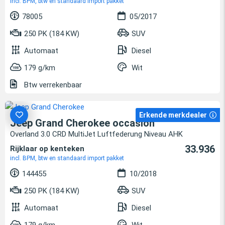
incl. BPM, btw en standaard import pakket
78005
05/2017
250 PK (184 KW)
SUV
Automaat
Diesel
179 g/km
Wit
Btw verrekenbaar
Erkende merkdealer
Jeep Grand Cherokee occasion
Overland 3.0 CRD MultiJet Luftfederung Niveau AHK
33.936
Rijklaar op kenteken
incl. BPM, btw en standaard import pakket
144455
10/2018
250 PK (184 KW)
SUV
Automaat
Diesel
179 g/km
Wit