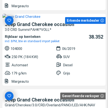
Margeauto
Erkende merkdealer
Jeep Grand Cherokee occasion
3.0 CRD Summit*AHK*VOLL*
38.352
Rijklaar op kenteken
incl. BPM, btw en standaard import pakket
104000
06/2019
250 PK (184 KW)
SUV
Automaat
Diesel
179 g/km
Grijs
Margeauto
Geverifieerde verkoper
Jeep Grand Cherokee occasion
Grand/Cherokee/3.0/CRD/Overland/PANO/LED/AHK/NAV