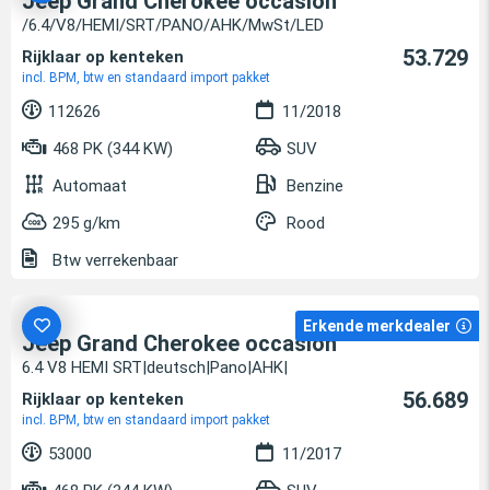
Jeep Grand Cherokee occasion
/6.4/V8/HEMI/SRT/PANO/AHK/MwSt/LED
53.729
Rijklaar op kenteken
incl. BPM, btw en standaard import pakket
112626
11/2018
468 PK (344 KW)
SUV
Automaat
Benzine
295 g/km
Rood
Btw verrekenbaar
Erkende merkdealer
Jeep Grand Cherokee occasion
6.4 V8 HEMI SRT|deutsch|Pano|AHK|
56.689
Rijklaar op kenteken
incl. BPM, btw en standaard import pakket
53000
11/2017