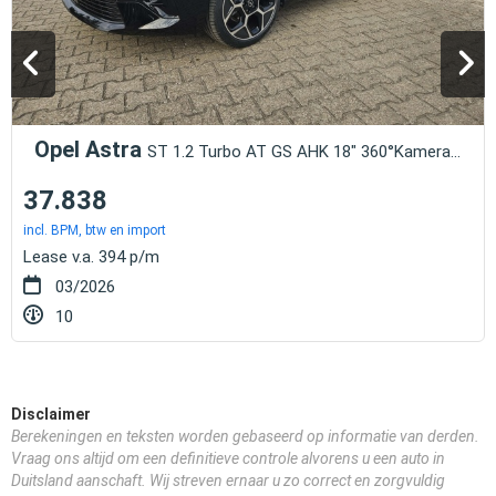
Opel Astra
ST 1.2 Turbo AT GS AHK 18" 360°Kamera LED ACC
37.838
incl. BPM, btw en import
Lease v.a. 394 p/m
03/2026
10
Disclaimer
Berekeningen en teksten worden gebaseerd op informatie van derden.
Vraag ons altijd om een definitieve controle alvorens u een auto in
Duitsland aanschaft. Wij streven ernaar u zo correct en zorgvuldig