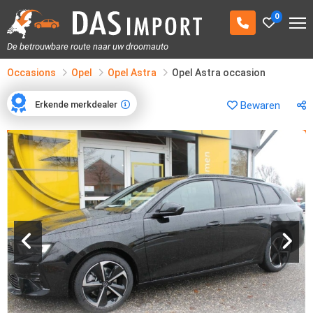
0
De betrouwbare route naar uw droomauto
Occasions
Opel
Opel Astra
Opel Astra occasion
Erkende merkdealer
Bewaren
Erkende merkdealer
1
/
19