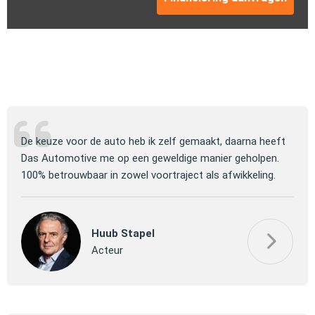
ng
De keuze voor de auto heb ik zelf gemaakt, daarna heeft
Jull
 om
Das Automotive me op een geweldige manier geholpen.
verm
100% betrouwbaar in zowel voortraject als afwikkeling.
mooi
Huub Stapel
Acteur