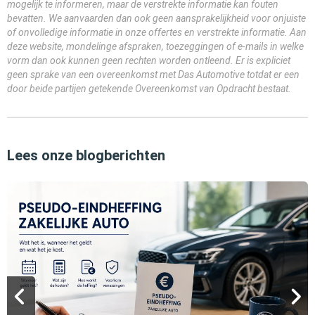
mogelijk te informeren, maar de verstrekte informatie kan fouten
bevatten. We aanvaarden dan ook geen aansprakelijkheid voor onjuiste
of onvolledige informatie in onze offertes en verstrekte informatie. Aan
deze website, mondelinge afspraken, toezeggingen of e-mails in welke
vorm dan ook kunnen geen rechten worden ontleend. Er is expliciet
geen sprake van een overeenkomst met Das Automotive totdat er een
door beide partijen getekende Overeenkomst van Opdracht bestaat.
Lees onze blogberichten