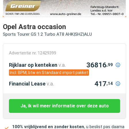
Opel Astra occasion
Sports Tourer GS 1.2 Turbo AT8 AHK|SHZ|ALU
Advertentie nr. 12429399
36816
Rijklaar op kenteken
v.a.
,99
Incl. BPM, btw en Standaard import pakket
417
Financial Lease
v.a.
,14
Ja, ik wil meer informatie over deze auto
100% vrijblijvend en zonder kosten
, u beslist pas daarna