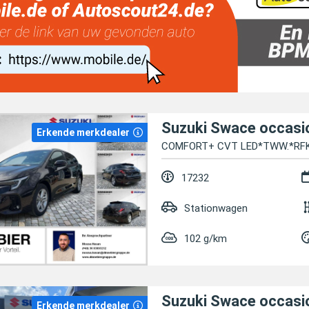
Suzuki Swace occasi
Erkende merkdealer
COMFORT+ CVT LED*TWW.*RF
17232
Stationwagen
102 g/km
Suzuki Swace occasi
Erkende merkdealer