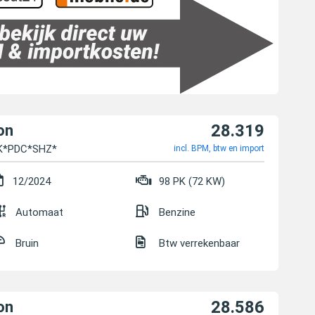
28.319
on
K*PDC*SHZ*
incl. BPM, btw en import
12/2024
98 PK (72 KW)
Automaat
Benzine
Bruin
Btw verrekenbaar
28.586
on