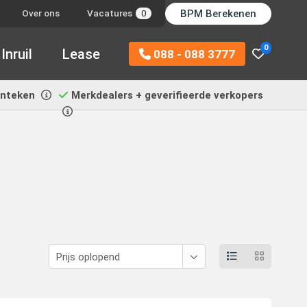
BPM Berekenen
Over ons
Vacatures
0
0
Inruil
Lease
088 - 088 3777
enteken
Merkdealers + geverifieerde verkopers