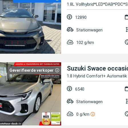
1.8L Vollhybrid*LED*DAB*PDC
12890
Stationwagen
102 g/km
Suzuki Swace occasi
Geverifieerde verkoper
1.8 Hybrid Comfort+ Automatik 
6540
Stationwagen
0 g/km