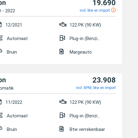
19.690
on
0 - 2022
incl. btw en import
12/2021
122 PK (90 KW)
Automaat
Plug-in (Benzine/Elektrisch)
Bruin
Margeauto
23.908
on
omatik
incl. BPM, btw en import
11/2022
122 PK (90 KW)
Automaat
Plug-in (Benzine/Elektrisch)
Bruin
Btw verrekenbaar